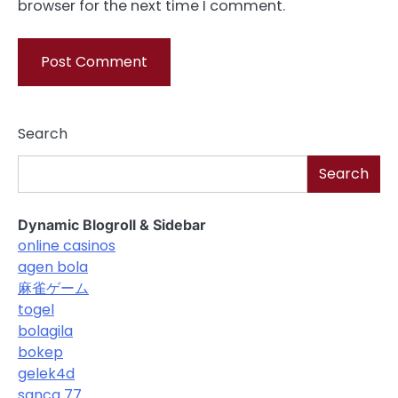
browser for the next time I comment.
Search
Search
Dynamic Blogroll & Sidebar
online casinos
agen bola
麻雀ゲーム
togel
bolagila
bokep
gelek4d
sanca 77