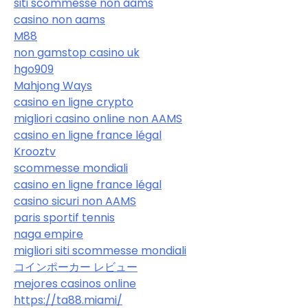
siti scommesse non aams
casino non aams
M88
non gamstop casino uk
hgo909
Mahjong Ways
casino en ligne crypto
migliori casino online non AAMS
casino en ligne france légal
Krooztv
scommesse mondiali
casino en ligne france légal
casino sicuri non AAMS
paris sportif tennis
naga empire
migliori siti scommesse mondiali
コインポーカー レビュー
mejores casinos online
https://ta88.miami/