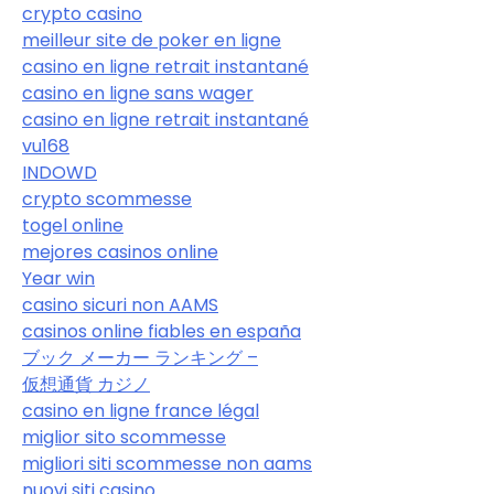
crypto casino
meilleur site de poker en ligne
casino en ligne retrait instantané
casino en ligne sans wager
casino en ligne retrait instantané
vu168
INDOWD
crypto scommesse
togel online
mejores casinos online
Year win
casino sicuri non AAMS
casinos online fiables en españa
ブック メーカー ランキング –
仮想通貨 カジノ
casino en ligne france légal
miglior sito scommesse
migliori siti scommesse non aams
nuovi siti casino