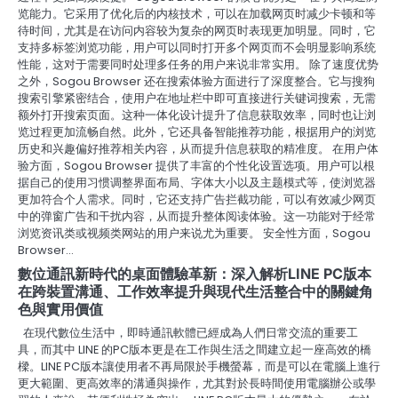
览能力。它采用了优化后的内核技术，可以在加载网页时减少卡顿和等
待时间，尤其是在访问内容较为复杂的网页时表现更加明显。同时，它
支持多标签浏览功能，用户可以同时打开多个网页而不会明显影响系统
性能，这对于需要同时处理多任务的用户来说非常实用。 除了速度优势
之外，Sogou Browser 还在搜索体验方面进行了深度整合。它与搜狗
搜索引擎紧密结合，使用户在地址栏中即可直接进行关键词搜索，无需
额外打开搜索页面。这种一体化设计提升了信息获取效率，同时也让浏
览过程更加流畅自然。此外，它还具备智能推荐功能，根据用户的浏览
历史和兴趣偏好推荐相关内容，从而提升信息获取的精准度。 在用户体
验方面，Sogou Browser 提供了丰富的个性化设置选项。用户可以根
据自己的使用习惯调整界面布局、字体大小以及主题模式等，使浏览器
更加符合个人需求。同时，它还支持广告拦截功能，可以有效减少网页
中的弹窗广告和干扰内容，从而提升整体阅读体验。这一功能对于经常
浏览资讯类或视频类网站的用户来说尤为重要。 安全性方面，Sogou
Browser…
數位通訊新時代的桌面體驗革新：深入解析LINE PC版本
在跨裝置溝通、工作效率提升與現代生活整合中的關鍵角
色與實用價值
在現代數位生活中，即時通訊軟體已經成為人們日常交流的重要工
具，而其中 LINE 的PC版本更是在工作與生活之間建立起一座高效的橋
樑。LINE PC版本讓使用者不再局限於手機螢幕，而是可以在電腦上進行
更大範圍、更高效率的溝通與操作，尤其對於長時間使用電腦辦公或學