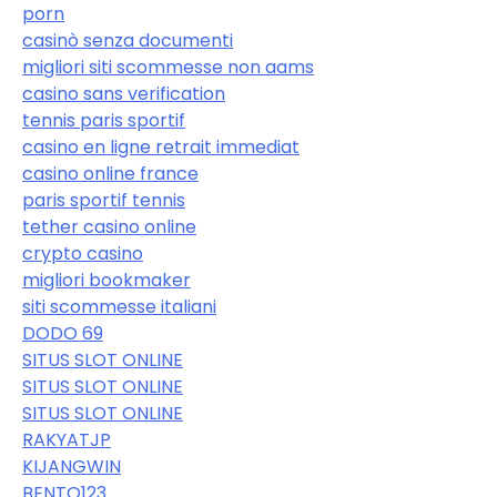
porn
casinò senza documenti
migliori siti scommesse non aams
casino sans verification
tennis paris sportif
casino en ligne retrait immediat
casino online france
paris sportif tennis
tether casino online
crypto casino
migliori bookmaker
siti scommesse italiani
DODO 69
SITUS SLOT ONLINE
SITUS SLOT ONLINE
SITUS SLOT ONLINE
RAKYATJP
KIJANGWIN
BENTO123