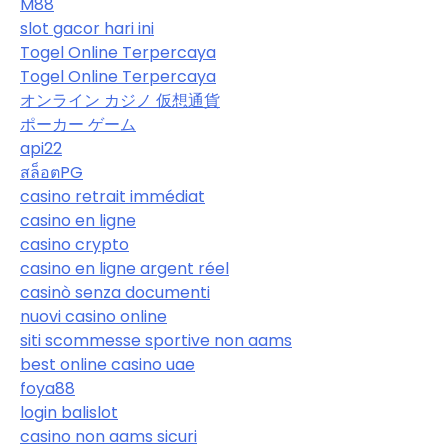
M88
slot gacor hari ini
Togel Online Terpercaya
Togel Online Terpercaya
オンライン カジノ 仮想通貨
ポーカー ゲーム
api22
สล็อตPG
casino retrait immédiat
casino en ligne
casino crypto
casino en ligne argent réel
casinò senza documenti
nuovi casino online
siti scommesse sportive non aams
best online casino uae
foya88
login balislot
casino non aams sicuri