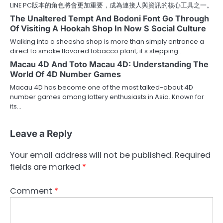
LINE PC版本的角色將會更加重要，成為連接人與資訊的核心工具之一。
The Unaltered Tempt And Bodoni Font Go Through
Of Visiting A Hookah Shop In Now S Social Culture
Walking into a sheesha shop is more than simply entrance a
direct to smoke flavored tobacco plant; it s stepping…
Macau 4D And Toto Macau 4D: Understanding The
World Of 4D Number Games
Macau 4D has become one of the most talked-about 4D
number games among lottery enthusiasts in Asia. Known for
its…
Leave a Reply
Your email address will not be published.
Required
fields are marked
*
Comment
*