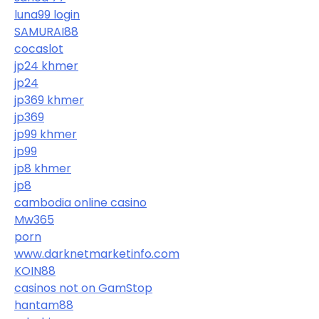
luna99 login
SAMURAI88
cocaslot
jp24 khmer
jp24
jp369 khmer
jp369
jp99 khmer
jp99
jp8 khmer
jp8
cambodia online casino
Mw365
porn
www.darknetmarketinfo.com
KOIN88
casinos not on GamStop
hantam88