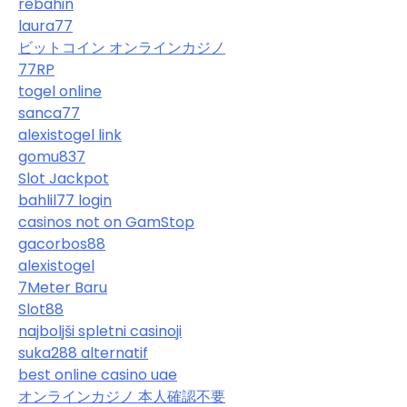
rebahin
laura77
ビットコイン オンラインカジノ
77RP
togel online
sanca77
alexistogel link
gomu837
Slot Jackpot
bahlil77 login
casinos not on GamStop
gacorbos88
alexistogel
7Meter Baru
Slot88
najboljši spletni casinoji
suka288 alternatif
best online casino uae
オンラインカジノ 本人確認不要