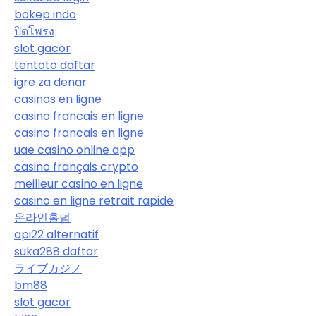
bokep indo
ปิดโพรง
slot gacor
tentoto daftar
igre za denar
casinos en ligne
casino francais en ligne
casino francais en ligne
uae casino online app
casino français crypto
meilleur casino en ligne
casino en ligne retrait rapide
온라인홀덤
api22 alternatif
suka288 daftar
ライブカジノ
bm88
slot gacor