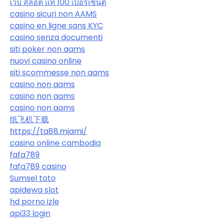
เว็บ สล็อต แท้ 100 เปอร์เซ็นต์
casino sicuri non AAMS
casino en ligne sans KYC
casino senza documenti
siti poker non aams
nuovi casino online
siti scommesse non aams
casino non aams
casino non aams
casino non aams
纸飞机下载
https://ta88.miami/
casino online cambodia
fafa789
fafa789 casino
Sumsel toto
apidewa slot
hd porno izle
api33 login