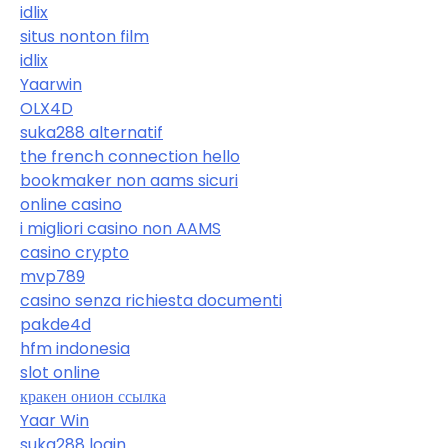
idlix
situs nonton film
idlix
Yaarwin
OLX4D
suka288 alternatif
the french connection hello
bookmaker non aams sicuri
online casino
i migliori casino non AAMS
casino crypto
mvp789
casino senza richiesta documenti
pakde4d
hfm indonesia
slot online
кракен онион ссылка
Yaar Win
suka288 login