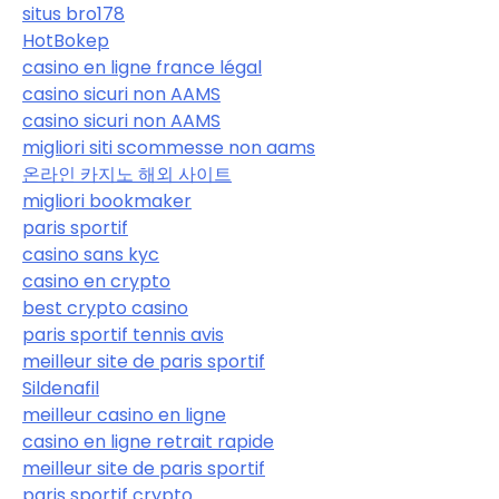
situs bro178
HotBokep
casino en ligne france légal
casino sicuri non AAMS
casino sicuri non AAMS
migliori siti scommesse non aams
온라인 카지노 해외 사이트
migliori bookmaker
paris sportif
casino sans kyc
casino en crypto
best crypto casino
paris sportif tennis avis
meilleur site de paris sportif
Sildenafil
meilleur casino en ligne
casino en ligne retrait rapide
meilleur site de paris sportif
paris sportif crypto