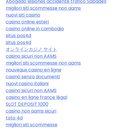
Abogado lesiones accidente tráfico Sabadell
migliori siti scommesse non aams
nuovi siti casino
casino online esteri
casino online in cambodia
situs pos4d
situs pos4d
オンラインカジノ サイト
casino sicuri non AAMS
migliori siti scommesse non aams
nouveaux casino en ligne
casinò senza documenti
nuovi casino italiani
casino sicuri non AAMS
casino en ligne france légal
SLOT DEPOSIT 1000
casino non aams sicuri
toto 4d
migliori siti scommesse