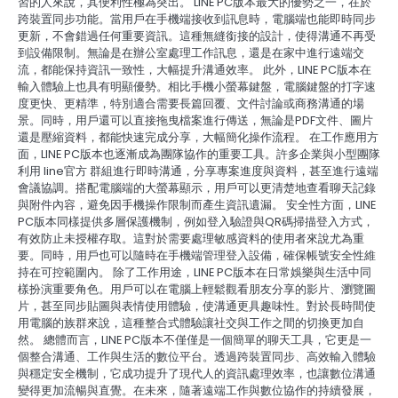
習的人來說，其便利性極為突出。 LINE PC版本最大的優勢之一，在於
跨裝置同步功能。當用戶在手機端接收到訊息時，電腦端也能即時同步
更新，不會錯過任何重要資訊。這種無縫銜接的設計，使得溝通不再受
到設備限制。無論是在辦公室處理工作訊息，還是在家中進行遠端交
流，都能保持資訊一致性，大幅提升溝通效率。 此外，LINE PC版本在
輸入體驗上也具有明顯優勢。相比手機小螢幕鍵盤，電腦鍵盤的打字速
度更快、更精準，特別適合需要長篇回覆、文件討論或商務溝通的場
景。同時，用戶還可以直接拖曳檔案進行傳送，無論是PDF文件、圖片
還是壓縮資料，都能快速完成分享，大幅簡化操作流程。 在工作應用方
面，LINE PC版本也逐漸成為團隊協作的重要工具。許多企業與小型團隊
利用 line官方 群組進行即時溝通，分享專案進度與資料，甚至進行遠端
會議協調。搭配電腦端的大螢幕顯示，用戶可以更清楚地查看聊天記錄
與附件內容，避免因手機操作限制而產生資訊遺漏。 安全性方面，LINE
PC版本同樣提供多層保護機制，例如登入驗證與QR碼掃描登入方式，
有效防止未授權存取。這對於需要處理敏感資料的使用者來說尤為重
要。同時，用戶也可以隨時在手機端管理登入設備，確保帳號安全性維
持在可控範圍內。 除了工作用途，LINE PC版本在日常娛樂與生活中同
樣扮演重要角色。用戶可以在電腦上輕鬆觀看朋友分享的影片、瀏覽圖
片，甚至同步貼圖與表情使用體驗，使溝通更具趣味性。對於長時間使
用電腦的族群來說，這種整合式體驗讓社交與工作之間的切換更加自
然。 總體而言，LINE PC版本不僅僅是一個簡單的聊天工具，它更是一
個整合溝通、工作與生活的數位平台。透過跨裝置同步、高效輸入體驗
與穩定安全機制，它成功提升了現代人的資訊處理效率，也讓數位溝通
變得更加流暢與直覺。在未來，隨著遠端工作與數位協作的持續發展，