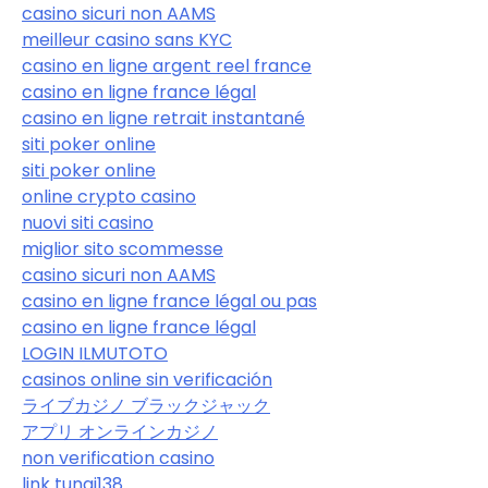
casino sicuri non AAMS
meilleur casino sans KYC
casino en ligne argent reel france
casino en ligne france légal
casino en ligne retrait instantané
siti poker online
siti poker online
online crypto casino
nuovi siti casino
miglior sito scommesse
casino sicuri non AAMS
casino en ligne france légal ou pas
casino en ligne france légal
LOGIN ILMUTOTO
casinos online sin verificación
ライブカジノ ブラックジャック
アプリ オンラインカジノ
non verification casino
link tunai138