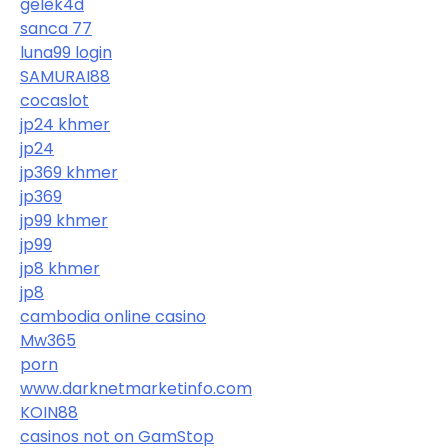
gelek4d
sanca 77
luna99 login
SAMURAI88
cocaslot
jp24 khmer
jp24
jp369 khmer
jp369
jp99 khmer
jp99
jp8 khmer
jp8
cambodia online casino
Mw365
porn
www.darknetmarketinfo.com
KOIN88
casinos not on GamStop