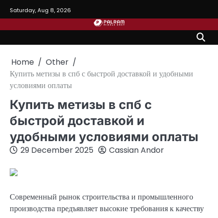
Skip
Saturday, Aug 8, 2026
to
content
Home
Other
Купить метизы в спб с быстрой доставкой и удобными
условиями оплаты
Купить метизы в спб с
быстрой доставкой и
удобными условиями оплаты
29 December 2025
Cassian Andor
Современный рынок строительства и промышленного
производства предъявляет высокие требования к качеству