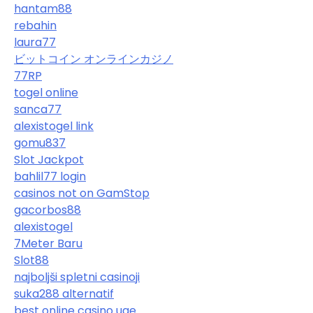
hantam88
rebahin
laura77
ビットコイン オンラインカジノ
77RP
togel online
sanca77
alexistogel link
gomu837
Slot Jackpot
bahlil77 login
casinos not on GamStop
gacorbos88
alexistogel
7Meter Baru
Slot88
najboljši spletni casinoji
suka288 alternatif
best online casino uae