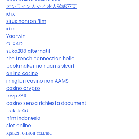
オンラインカジノ 本人確認不要
idlix
situs nonton film
idlix
Yaarwin
OLX4D
suka288 alternatif
the french connection hello
bookmaker non aams sicuri
online casino
i migliori casino non AAMS
casino crypto
mvp789
casino senza richiesta documenti
pakde4d
hfm indonesia
slot online
кракен онион ссылка