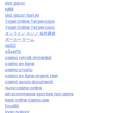
slot gacor
M88
slot gacor hari ini
Togel Online Terpercaya
Togel Online Terpercaya
オンライン カジノ 仮想通貨
ポーカー ゲーム
api22
สล็อตPG
casino retrait immédiat
casino en ligne
casino crypto
casino en ligne argent réel
casinò senza documenti
nuovi casino online
siti scommesse sportive non aams
best online casino uae
foya88
login balislot