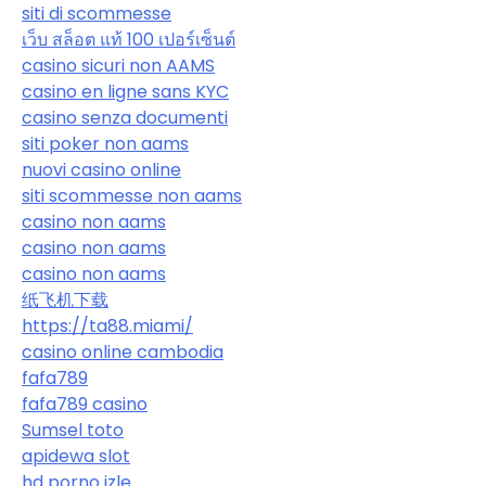
siti di scommesse
เว็บ สล็อต แท้ 100 เปอร์เซ็นต์
casino sicuri non AAMS
casino en ligne sans KYC
casino senza documenti
siti poker non aams
nuovi casino online
siti scommesse non aams
casino non aams
casino non aams
casino non aams
纸飞机下载
https://ta88.miami/
casino online cambodia
fafa789
fafa789 casino
Sumsel toto
apidewa slot
hd porno izle