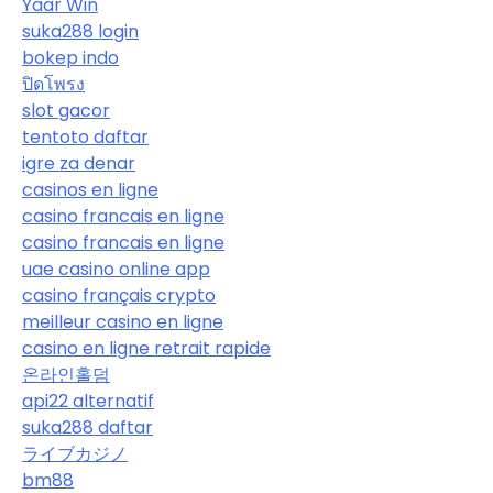
Yaar Win
suka288 login
bokep indo
ปิดโพรง
slot gacor
tentoto daftar
igre za denar
casinos en ligne
casino francais en ligne
casino francais en ligne
uae casino online app
casino français crypto
meilleur casino en ligne
casino en ligne retrait rapide
온라인홀덤
api22 alternatif
suka288 daftar
ライブカジノ
bm88