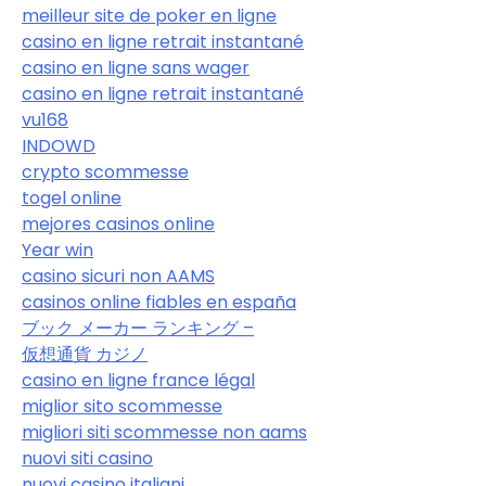
meilleur site de poker en ligne
casino en ligne retrait instantané
casino en ligne sans wager
casino en ligne retrait instantané
vu168
INDOWD
crypto scommesse
togel online
mejores casinos online
Year win
casino sicuri non AAMS
casinos online fiables en españa
ブック メーカー ランキング –
仮想通貨 カジノ
casino en ligne france légal
miglior sito scommesse
migliori siti scommesse non aams
nuovi siti casino
nuovi casino italiani