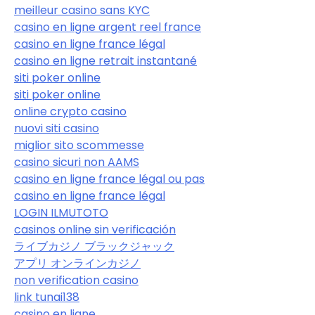
meilleur casino sans KYC
casino en ligne argent reel france
casino en ligne france légal
casino en ligne retrait instantané
siti poker online
siti poker online
online crypto casino
nuovi siti casino
miglior sito scommesse
casino sicuri non AAMS
casino en ligne france légal ou pas
casino en ligne france légal
LOGIN ILMUTOTO
casinos online sin verificación
ライブカジノ ブラックジャック
アプリ オンラインカジノ
non verification casino
link tunai138
casino en ligne