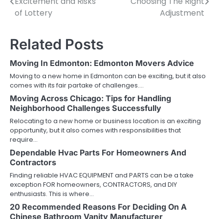
Excitement and Risks
Choosing The Right
navigation
of Lottery
Adjustment
Related Posts
Moving In Edmonton: Edmonton Movers Advice
Moving to a new home in Edmonton can be exciting, but it also
comes with its fair partake of challenges.…
Moving Across Chicago: Tips for Handling
Neighborhood Challenges Successfully
Relocating to a new home or business location is an exciting
opportunity, but it also comes with responsibilities that
require…
Dependable Hvac Parts For Homeowners And
Contractors
Finding reliable HVAC EQUIPMENT and PARTS can be a take
exception FOR homeowners, CONTRACTORS, and DIY
enthusiasts. This is where…
20 Recommended Reasons For Deciding On A
Chinese Bathroom Vanity Manufacturer