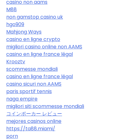
casino non aams
M88
non gamstop casino uk
hgo909
Mahjong Ways
casino en ligne crypto
migliori casino online non AAMS
casino en ligne france légal
Krooztv
scommesse mondiali
casino en ligne france légal
casino sicuri non AAMS
paris sportif tennis
naga empire
migliori siti scommesse mondiali
コインポーカー レビュー
mejores casinos online
https://ta88.miami/
porn