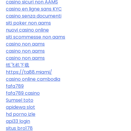
casino sicuri non AAMS
casino en ligne sans KYC
casino senza documenti
siti poker non aams
nuovi casino online
siti scommesse non aams
casino non aams
casino non aams
casino non aams
纸飞机下载
https://ta88.miami/
casino online cambodia
fafa789
fafa789 casino
Sumsel toto
apidewa slot
hd porno izle
api33 login
situs bro178