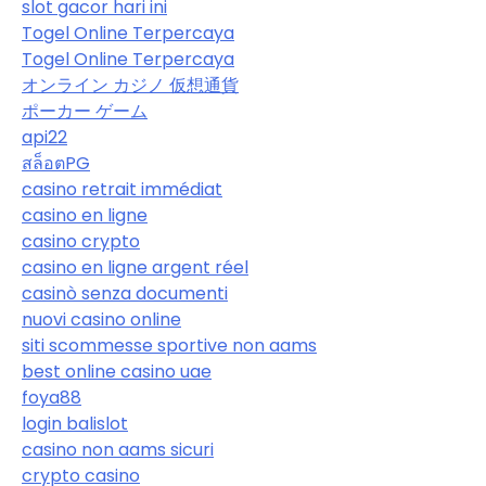
slot gacor hari ini
Togel Online Terpercaya
Togel Online Terpercaya
オンライン カジノ 仮想通貨
ポーカー ゲーム
api22
สล็อตPG
casino retrait immédiat
casino en ligne
casino crypto
casino en ligne argent réel
casinò senza documenti
nuovi casino online
siti scommesse sportive non aams
best online casino uae
foya88
login balislot
casino non aams sicuri
crypto casino