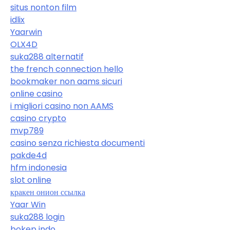
situs nonton film
idlix
Yaarwin
OLX4D
suka288 alternatif
the french connection hello
bookmaker non aams sicuri
online casino
i migliori casino non AAMS
casino crypto
mvp789
casino senza richiesta documenti
pakde4d
hfm indonesia
slot online
кракен онион ссылка
Yaar Win
suka288 login
bokep indo