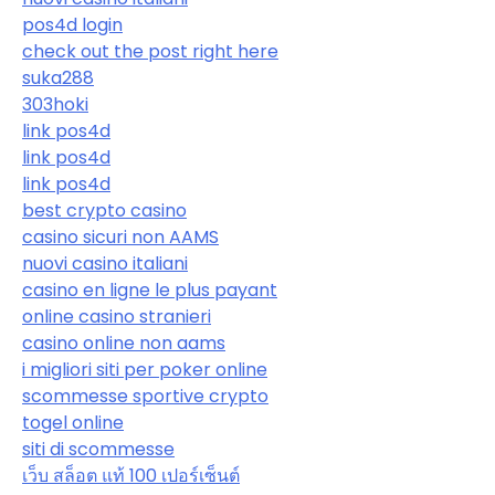
pos4d login
check out the post right here
suka288
303hoki
link pos4d
link pos4d
link pos4d
best crypto casino
casino sicuri non AAMS
nuovi casino italiani
casino en ligne le plus payant
online casino stranieri
casino online non aams
i migliori siti per poker online
scommesse sportive crypto
togel online
siti di scommesse
เว็บ สล็อต แท้ 100 เปอร์เซ็นต์