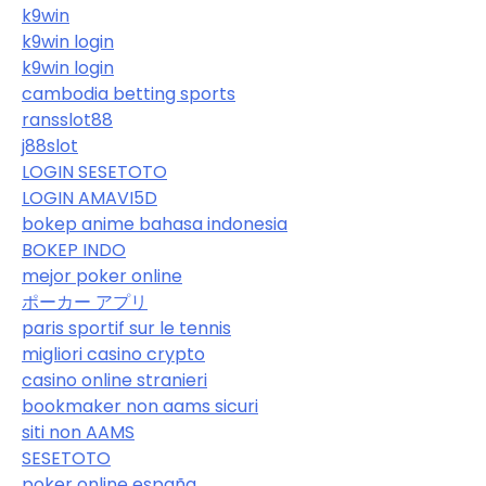
k9win
k9win login
k9win login
cambodia betting sports
ransslot88
j88slot
LOGIN SESETOTO
LOGIN AMAVI5D
bokep anime bahasa indonesia
BOKEP INDO
mejor poker online
ポーカー アプリ
paris sportif sur le tennis
migliori casino crypto
casino online stranieri
bookmaker non aams sicuri
siti non AAMS
SESETOTO
poker online españa