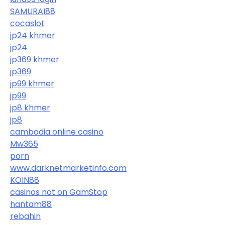
SAMURAI88
cocaslot
jp24 khmer
jp24
jp369 khmer
jp369
jp99 khmer
jp99
jp8 khmer
jp8
cambodia online casino
Mw365
porn
www.darknetmarketinfo.com
KOIN88
casinos not on GamStop
hantam88
rebahin