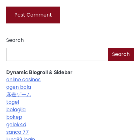
Search
Search
Dynamic Blogroll & Sidebar
online casinos
agen bola
麻雀ゲーム
togel
bolagila
bokep
gelek4d
sanca 77
luna99 login