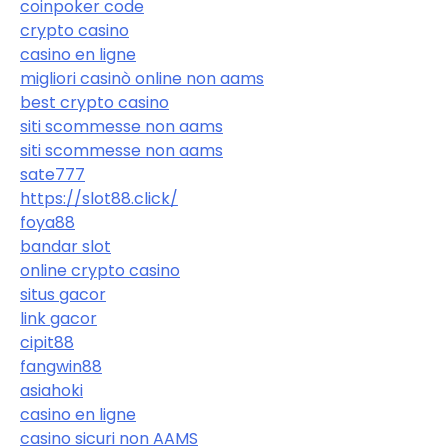
coinpoker code
crypto casino
casino en ligne
migliori casinò online non aams
best crypto casino
siti scommesse non aams
siti scommesse non aams
sate777
https://slot88.click/
foya88
bandar slot
online crypto casino
situs gacor
link gacor
cipit88
fangwin88
asiahoki
casino en ligne
casino sicuri non AAMS