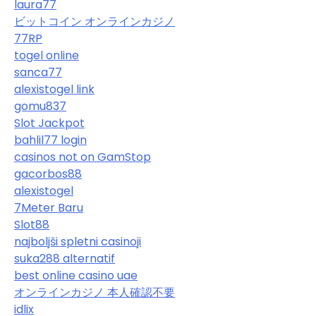
laura77
ビットコイン オンラインカジノ
77RP
togel online
sanca77
alexistogel link
gomu837
Slot Jackpot
bahlil77 login
casinos not on GamStop
gacorbos88
alexistogel
7Meter Baru
Slot88
najboljši spletni casinoji
suka288 alternatif
best online casino uae
オンラインカジノ 本人確認不要
idlix