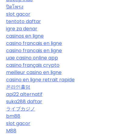
ปิดโพรง
slot gacor
tentoto daftar
igre za denar
casinos en ligne
casino francais en ligne
casino francais en ligne
uae casino online app
casino français crypto
meilleur casino en ligne
casino en ligne retrait rapide
온라인홀덤
api22 alternatif
suka288 daftar
ライブカジノ
bm88
slot gacor
M88