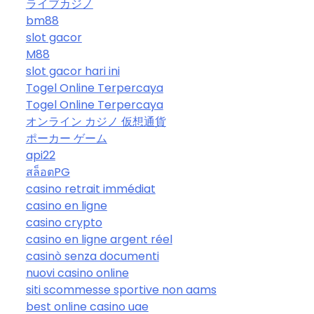
ライブカジノ
bm88
slot gacor
M88
slot gacor hari ini
Togel Online Terpercaya
Togel Online Terpercaya
オンライン カジノ 仮想通貨
ポーカー ゲーム
api22
สล็อตPG
casino retrait immédiat
casino en ligne
casino crypto
casino en ligne argent réel
casinò senza documenti
nuovi casino online
siti scommesse sportive non aams
best online casino uae