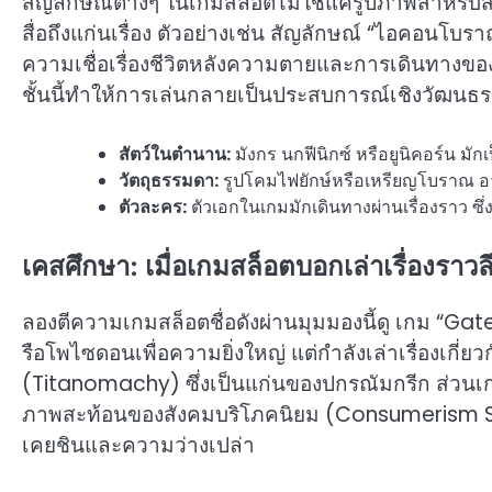
สัญลักษณ์ต่างๆ ในเกมสล็อตไม่ใช่แค่รูปภาพสำหรับ
สื่อถึงแก่นเรื่อง ตัวอย่างเช่น สัญลักษณ์ “ไอคอนโบ
ความเชื่อเรื่องชีวิตหลังความตายและการเดินทางข
ชั้นนี้ทำให้การเล่นกลายเป็นประสบการณ์เชิงวัฒนธ
สัตว์ในตำนาน:
มังกร นกฟีนิกซ์ หรือยูนิคอร์น ม
วัตถุธรรมดา:
รูปโคมไฟยักษ์หรือเหรียญโบราณ อา
ตัวละคร:
ตัวเอกในเกมมักเดินทางผ่านเรื่องราว ซ
เคสศึกษา: เมื่อเกมสล็อตบอกเล่าเรื่องราวลึ
ลองตีความเกมสล็อตชื่อดังผ่านมุมมองนี้ดู เกม “Gat
รือโพไซดอนเพื่อความยิ่งใหญ่ แต่กำลังเล่าเรื่องเกี่ย
(Titanomachy) ซึ่งเป็นแก่นของปกรณัมกรีก ส่วนเกม
ภาพสะท้อนของสังคมบริโภคนิยม (Consumerism Soc
เคยชินและความว่างเปล่า