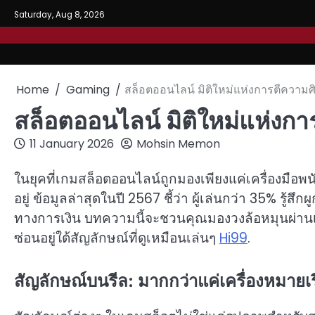
Skip
Saturday, Aug 8, 2026
to
content
Home
Gaming
สล็อตออนไลน์ มิติใหม่แห่งการตีความ
สล็อตออนไลน์ มิติใหม่แห่งก
11 January 2026
Mohsin Memon
ในยุคที่เกมสล็อตออนไลน์ถูกมองเพียงแค่เครื่องมือพ
อยู่ ข้อมูลล่าสุดในปี 2567 ชี้ว่า ผู้เล่นกว่า 35% รู
ทางการเงิน บทความนี้จะชวนคุณมองวงล้อหมุนผ่านเ
ซ่อนอยู่ใต้สัญลักษณ์ที่ดูเหมือนเล่นๆ
Hi99
.
สัญลักษณ์บนรีล: มากกว่าแค่เครื่องหมายเ