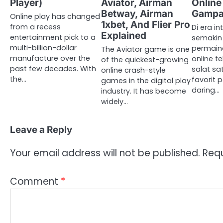
Player)
Aviator, Airman
Online
Betway, Airman
Gampa
Online play has changed
1xbet, And Flier Pro
from a recess
Di era i
Explained
entertainment pick to a
semakin
multi-billion-dollar
permaina
The Aviator game is one
manufacture over the
online t
of the quickest-growing
past few decades. With
salat sa
online crash-style
the…
favorit 
games in the digital play
daring…
industry. It has become
widely…
Leave a Reply
Your email address will not be published.
Requ
Comment
*