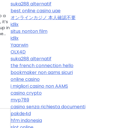
suka288 alternatif
best online casino uae
o a
オンラインカジノ 本人確認不要
 it’s
idlix
up in
situs nonton film
he…
idlix
Yaarwin
OLX4D
suka288 alternatif
the french connection hello
bookmaker non aams sicuri
online casino
i migliori casino non AAMS
casino crypto
mvp789
casino senza richiesta documenti
pakde4d
hfm indonesia
slot online