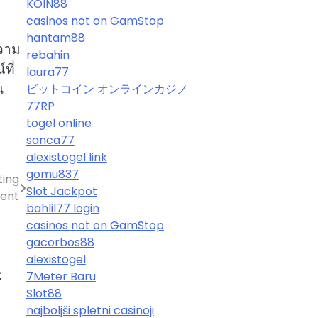
KOIN88
casinos not on GamStop
hantam88
ความ
rebahin
ที่
laura77
น
ビットコイン オンラインカジノ
77RP
togel online
sanca77
alexistogel link
gomu837
ting
Slot Jackpot
ent
bahlil77 login
casinos not on GamStop
gacorbos88
alexistogel
t
7Meter Baru
Slot88
najboljši spletni casinoji