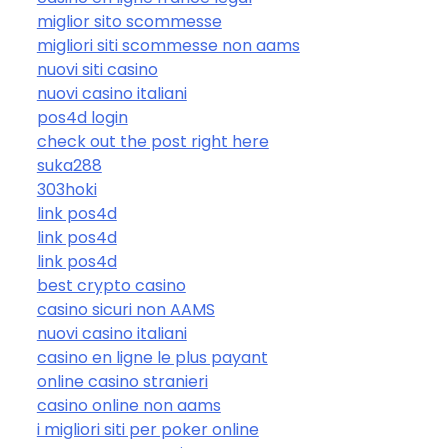
miglior sito scommesse
migliori siti scommesse non aams
nuovi siti casino
nuovi casino italiani
pos4d login
check out the post right here
suka288
303hoki
link pos4d
link pos4d
link pos4d
best crypto casino
casino sicuri non AAMS
nuovi casino italiani
casino en ligne le plus payant
online casino stranieri
casino online non aams
i migliori siti per poker online