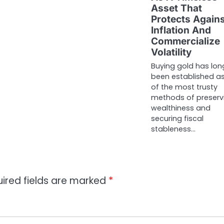
Asset That
Protects Again
Inflation And
Commercialize
Volatility
Buying gold has lon
been established a
of the most trusty
methods of preserv
wealthiness and
securing fiscal
stableness…
ired fields are marked
*