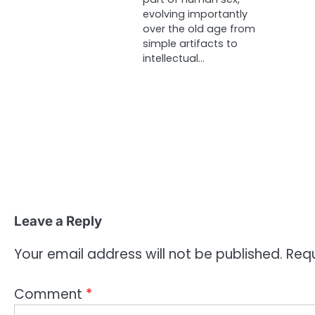
evolving importantly
over the old age from
simple artifacts to
intellectual…
Leave a Reply
Your email address will not be published.
Requ
Comment
*