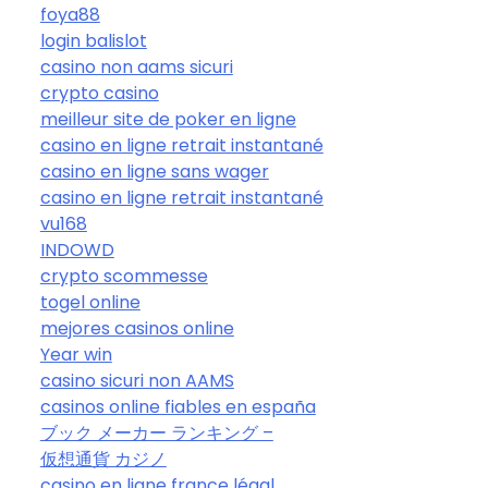
foya88
login balislot
casino non aams sicuri
crypto casino
meilleur site de poker en ligne
casino en ligne retrait instantané
casino en ligne sans wager
casino en ligne retrait instantané
vu168
INDOWD
crypto scommesse
togel online
mejores casinos online
Year win
casino sicuri non AAMS
casinos online fiables en españa
ブック メーカー ランキング –
仮想通貨 カジノ
casino en ligne france légal