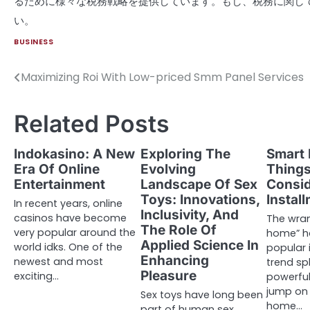
るために様々な税務戦略を提供しています。もし、税務に関し
い。
BUSINESS
Maximizing Roi With Low-priced Smm Panel Services
Post
navigation
Related Posts
Indokasino: A New
Exploring The
Smart
Era Of Online
Evolving
Things
Entertainment
Landscape Of Sex
Consid
Toys: Innovations,
Instal
In recent years, online
Inclusivity, And
casinos have become
The wra
The Role Of
very popular around the
home” 
Applied Science In
world idks. One of the
popular 
Enhancing
newest and most
trend s
Pleasure
exciting…
powerful
jump on
Sex toys have long been
home…
part of human sex,