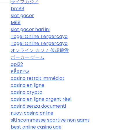
ライブカジノ
bm88
slot gacor
M88
slot gacor hari ini
Togel Online Terpercaya
Togel Online Terpercaya
オンライン カジノ 仮想通貨
ポーカー ゲーム
api22
สล็อตPG
casino retrait immédiat
casino en ligne
casino crypto
casino en ligne argent réel
casinò senza documenti
nuovi casino online
siti scommesse sportive non aams
best online casino uae