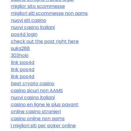
miglior sito scommesse
migliori siti scommesse non aams
nuovi siti casino
nuovi casino italiani
pos4d login
check out the post right here
suka288
303hoki
link pos4d
link pos4d
link pos4d
best crypto casino
casino sicuri non AAMS
nuovi casino italiani
casino en ligne le plus payant
online casino stranieri
casino online non aams
i migliori siti per poker online