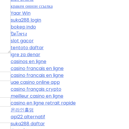
кракен онион ссылка
Yaar Win
suka288 login
bokep indo
ปิดโพรง
slot gacor
tentoto daftar
igre za denar
casinos en ligne
casino francais en ligne
casino francais en ligne
uae casino online app
casino français crypto
meilleur casino en ligne
casino en ligne retrait rapide
온라인홀덤
api22 alternatif
suka288 daftar