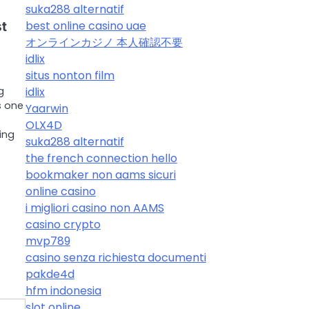
suka288 alternatif
best online casino uae
st
オンラインカジノ 本人確認不要
idlix
situs nonton film
g
idlix
s one
Yaarwin
OLX4D
ing
suka288 alternatif
the french connection hello
bookmaker non aams sicuri
online casino
i migliori casino non AAMS
casino crypto
mvp789
casino senza richiesta documenti
pakde4d
hfm indonesia
slot online