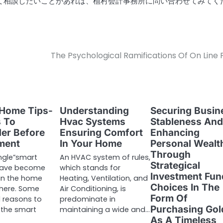
て相談したいことがあれば、植村会計事務所に問い合わせてみてく
The Psychological Ramifications Of On Line 
 Home Tips-
Understanding
Securing Busin
 To
Hvac Systems
Stableness An
er Before
Ensuring Comfort
Enhancing
lment
In Your Home
Personal Wealt
Through
ngle”smart
An HVAC system of rules,
Strategical
have become
which stands for
Investment Fun
in the home
Heating, Ventilation, and
Choices In The
phere. Some
Air Conditioning, is
Form Of
 reasons to
predominate in
Purchasing Gol
 the smart
maintaining a wide and…
As A Timeless