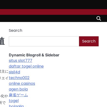
Search
植
Search
Dynamic Blogroll & Sidebar
situs slot777
daftar togel online
業主に
sisil4d
techno002
リエイ
online casinos
agen bola
麻雀ゲーム
ル化や
togel
所で
bolagila