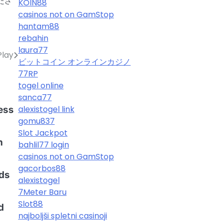
ださ
KOIN88
casinos not on GamStop
hantam88
rebahin
laura77
Play
ビットコイン オンラインカジノ
77RP
togel online
sanca77
alexistogel link
ess
d
gomu837
Slot Jackpot
h
bahlil77 login
casinos not on GamStop
gacorbos88
ds
alexistogel
7Meter Baru
Slot88
d
najboljši spletni casinoji