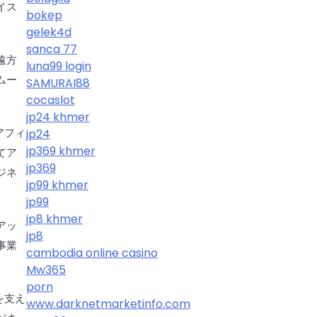
イス
bokep
gelek4d
sanca 77
遠方
luna99 login
ムー
SAMURAI88
cocaslot
jp24 khmer
アフィ
jp24
jp369 khmer
てア
jp369
ジネ
jp99 khmer
jp99
jp8 khmer
アッ
jp8
事業
cambodia online casino
Mw365
porn
を支え
www.darknetmarketinfo.com