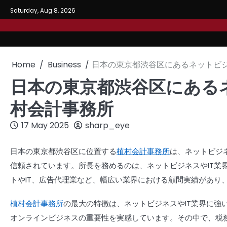
Skip
Saturday, Aug 8, 2026
to
content
Home
Business
日本の東京都渋谷区にあるネットビジ
日本の東京都渋谷区にある
村会計事務所
17 May 2025
sharp_eye
日本の東京都渋谷区に位置する
植村会計事務所
は、ネットビジ
信頼されています。所長を務めるのは、ネットビジネスや
IT
業
トや
IT
、広告代理業など、幅広い業界における顧問実績があり
植村会計事務所
の最大の特徴は、ネットビジネスや
IT
業界に強
オンラインビジネスの重要性を実感しています。その中で、税