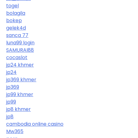
togel
bolagila
bokep
gelek4d
sanca 77
luna99 login
SAMURAI88
cocaslot
jp24 khmer
jp24
jp369 khmer
jp369
jp99 khmer
jp99
jp8 khmer
jp8
cambodia online casino
Mw365