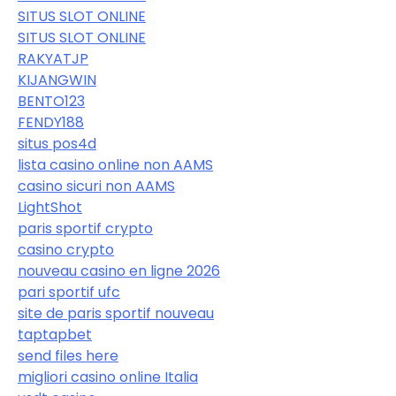
SITUS SLOT ONLINE
SITUS SLOT ONLINE
RAKYATJP
KIJANGWIN
BENTO123
FENDY188
situs pos4d
lista casino online non AAMS
casino sicuri non AAMS
LightShot
paris sportif crypto
casino crypto
nouveau casino en ligne 2026
pari sportif ufc
site de paris sportif nouveau
taptapbet
send files here
migliori casino online Italia