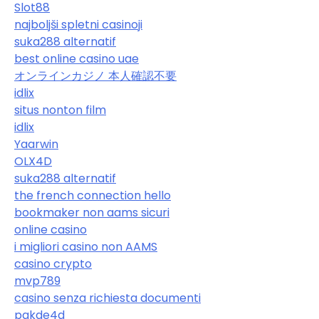
Slot88
najboljši spletni casinoji
suka288 alternatif
best online casino uae
オンラインカジノ 本人確認不要
idlix
situs nonton film
idlix
Yaarwin
OLX4D
suka288 alternatif
the french connection hello
bookmaker non aams sicuri
online casino
i migliori casino non AAMS
casino crypto
mvp789
casino senza richiesta documenti
pakde4d