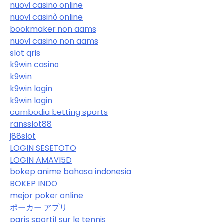
nuovi casino online
nuovi casinò online
bookmaker non aams
nuovi casino non aams
slot qris
k9win casino
k9win
k9win login
k9win login
cambodia betting sports
ransslot88
j88slot
LOGIN SESETOTO
LOGIN AMAVI5D
bokep anime bahasa indonesia
BOKEP INDO
mejor poker online
ポーカー アプリ
paris sportif sur le tennis