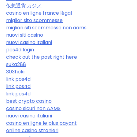
仮想通貨 カジノ
casino en ligne france légal
miglior sito scommesse
migliori siti scommesse non aams
nuovi siti casino
nuovi casino italiani
pos4d login
check out the post right here
suka288
303hoki
link pos4d
link pos4d
link pos4d
best crypto casino
casino sicuri non AAMS
nuovi casino italiani
casino en ligne le plus payant
online casino stranieri