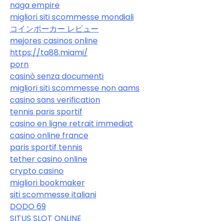
naga empire
migliori siti scommesse mondiali
コインポーカー レビュー
mejores casinos online
https://ta88.miami/
porn
casinò senza documenti
migliori siti scommesse non aams
casino sans verification
tennis paris sportif
casino en ligne retrait immediat
casino online france
paris sportif tennis
tether casino online
crypto casino
migliori bookmaker
siti scommesse italiani
DODO 69
SITUS SLOT ONLINE