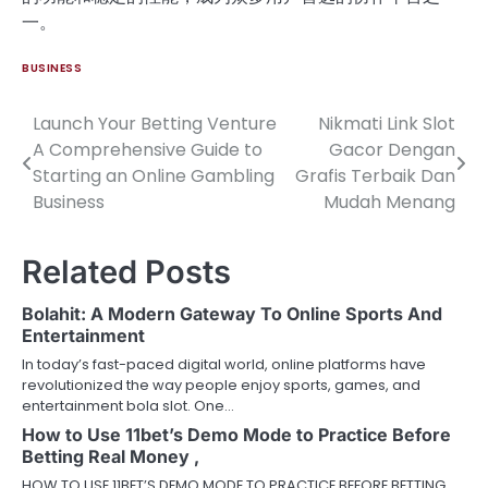
一。
BUSINESS
Launch Your Betting Venture
Nikmati Link Slot
Post
A Comprehensive Guide to
Gacor Dengan
navigation
Starting an Online Gambling
Grafis Terbaik Dan
Business
Mudah Menang
Related Posts
Bolahit: A Modern Gateway To Online Sports And
Entertainment
In today’s fast-paced digital world, online platforms have
revolutionized the way people enjoy sports, games, and
entertainment bola slot. One…
How to Use 11bet’s Demo Mode to Practice Before
Betting Real Money ,
HOW TO USE 11BET’S DEMO MODE TO PRACTICE BEFORE BETTING