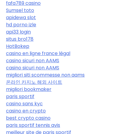
fafa789 casino
Sumsel toto
apidewa slot
hd porno izle
api33 login
situs bro178
HotBokep
casino en ligne france légal
casino sicuri non AAMS
casino sicuri non AAMS
migliori siti scommesse non aams
온라인 카지노 해외 사이트
migliori bookmaker
paris sportif
casino sans kyc
casino en crypto
best crypto casino
paris sportif tennis avis
meilleur site de paris sportif