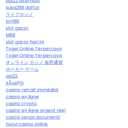
api22 alternatif
suka288 daftar
ライブカジノ
bm88
slot gacor
M88
slot gacor hari ini
Togel Online Terpercaya
Togel Online Terpercaya
オンライン カジノ 仮想通貨
ポーカー ゲーム
api22
สล็อตPG
casino retrait immédiat
casino en ligne
casino crypto
casino en ligne argent réel
casinò senza documenti
nuovi casino online