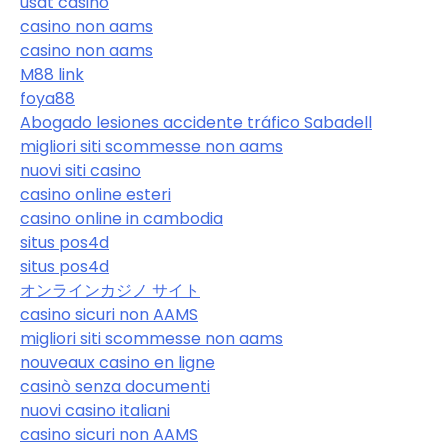
usdt casino
casino non aams
casino non aams
M88 link
foya88
Abogado lesiones accidente tráfico Sabadell
migliori siti scommesse non aams
nuovi siti casino
casino online esteri
casino online in cambodia
situs pos4d
situs pos4d
オンラインカジノ サイト
casino sicuri non AAMS
migliori siti scommesse non aams
nouveaux casino en ligne
casinò senza documenti
nuovi casino italiani
casino sicuri non AAMS