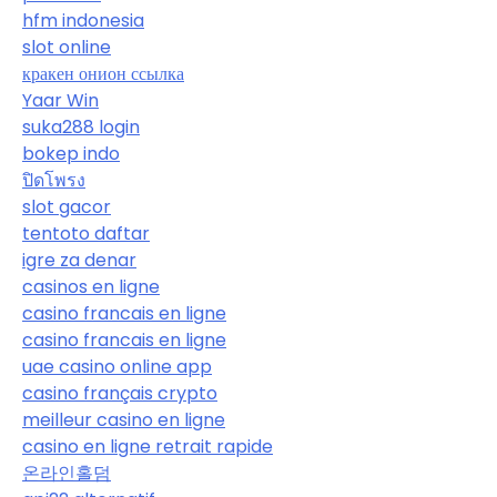
hfm indonesia
slot online
кракен онион ссылка
Yaar Win
suka288 login
bokep indo
ปิดโพรง
slot gacor
tentoto daftar
igre za denar
casinos en ligne
casino francais en ligne
casino francais en ligne
uae casino online app
casino français crypto
meilleur casino en ligne
casino en ligne retrait rapide
온라인홀덤