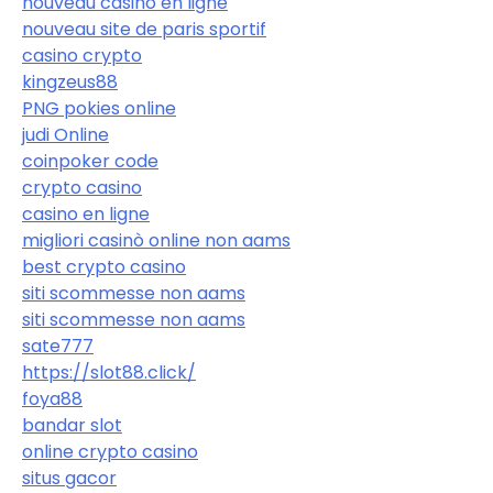
nouveau casino en ligne
nouveau site de paris sportif
casino crypto
kingzeus88
PNG pokies online
judi Online
coinpoker code
crypto casino
casino en ligne
migliori casinò online non aams
best crypto casino
siti scommesse non aams
siti scommesse non aams
sate777
https://slot88.click/
foya88
bandar slot
online crypto casino
situs gacor