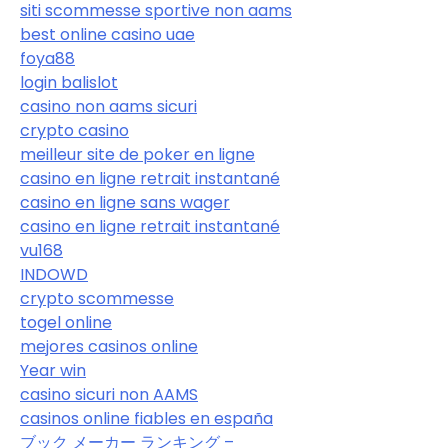
siti scommesse sportive non aams
best online casino uae
foya88
login balislot
casino non aams sicuri
crypto casino
meilleur site de poker en ligne
casino en ligne retrait instantané
casino en ligne sans wager
casino en ligne retrait instantané
vu168
INDOWD
crypto scommesse
togel online
mejores casinos online
Year win
casino sicuri non AAMS
casinos online fiables en españa
ブック メーカー ランキング –