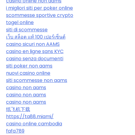
casino online non aams
i migliori siti per poker online
scommesse sportive crypto
togel online
siti di scommesse
เว็บ สล็อต แท้ 100 เปอร์เซ็นต์
casino sicuri non AAMS
casino en ligne sans KYC
casino senza documenti
siti poker non aams
nuovi casino online
siti scommesse non aams
casino non aams
casino non aams
casino non aams
纸飞机下载
https://ta88.miami/
casino online cambodia
fafa789