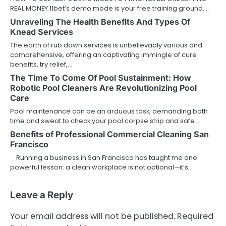
REAL MONEY 11bet’s demo mode is your free training ground.…
Unraveling The Health Benefits And Types Of
Knead Services
The earth of rub down services is unbelievably various and
comprehensive, offering an captivating immingle of cure
benefits, try relief,…
The Time To Come Of Pool Sustainment: How
Robotic Pool Cleaners Are Revolutionizing Pool
Care
Pool maintenance can be an arduous task, demanding both
time and sweat to check your pool corpse strip and safe…
Benefits of Professional Commercial Cleaning San
Francisco
Running a business in San Francisco has taught me one
powerful lesson: a clean workplace is not optional—it’s…
Leave a Reply
Your email address will not be published.
Required