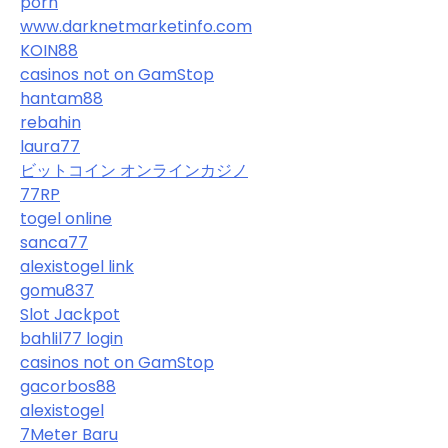
porn
www.darknetmarketinfo.com
KOIN88
casinos not on GamStop
hantam88
rebahin
laura77
ビットコイン オンラインカジノ
77RP
togel online
sanca77
alexistogel link
gomu837
Slot Jackpot
bahlil77 login
casinos not on GamStop
gacorbos88
alexistogel
7Meter Baru