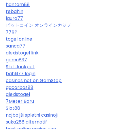
hantam88
rebahin
laura77
ビットコイン オンラインカジノ
77RP
togel online
sanca77
alexistogel link
gomu837
Slot Jackpot
bahlil77 login
casinos not on GamStop
gacorbos88
alexistogel
7Meter Baru
Slot88
najboljši spletni casinoji
suka288 alternatif
best online casino uae