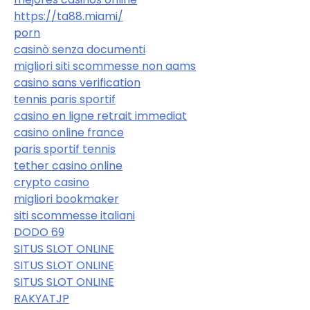
https://ta88.miami/
porn
casinò senza documenti
migliori siti scommesse non aams
casino sans verification
tennis paris sportif
casino en ligne retrait immediat
casino online france
paris sportif tennis
tether casino online
crypto casino
migliori bookmaker
siti scommesse italiani
DODO 69
SITUS SLOT ONLINE
SITUS SLOT ONLINE
SITUS SLOT ONLINE
RAKYATJP