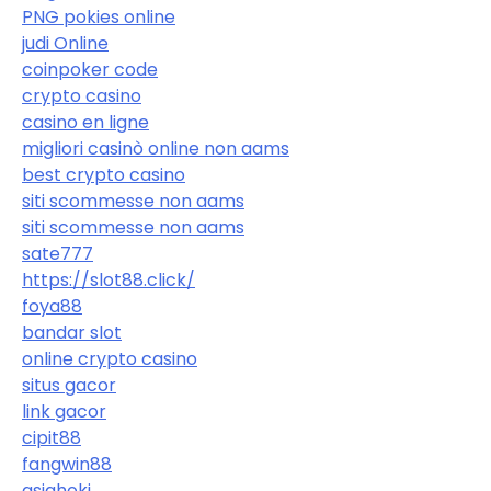
PNG pokies online
judi Online
coinpoker code
crypto casino
casino en ligne
migliori casinò online non aams
best crypto casino
siti scommesse non aams
siti scommesse non aams
sate777
https://slot88.click/
foya88
bandar slot
online crypto casino
situs gacor
link gacor
cipit88
fangwin88
asiahoki