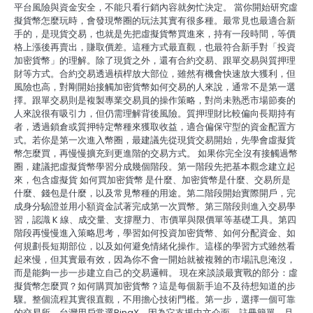
平台風險與資金安全，不能只看行銷內容就匆忙決定。 當你開始研究虛
擬貨幣怎麼玩時，會發現幣圈的玩法其實有很多種。最常見也最適合新
手的，是現貨交易，也就是先把虛擬貨幣買進來，持有一段時間，等價
格上漲後再賣出，賺取價差。這種方式最直觀，也最符合新手對「投資
加密貨幣」的理解。除了現貨之外，還有合約交易、跟單交易與質押理
財等方式。合約交易透過槓桿放大部位，雖然有機會快速放大獲利，但
風險也高，對剛開始接觸加密貨幣如何交易的人來說，通常不是第一選
擇。跟單交易則是複製專業交易員的操作策略，對尚未熟悉市場節奏的
人來說很有吸引力，但仍需理解背後風險。質押理財比較偏向長期持有
者，透過鎖倉或質押特定幣種來獲取收益，適合偏保守型的資金配置方
式。若你是第一次進入幣圈，最建議先從現貨交易開始，先學會虛擬貨
幣怎麼買，再慢慢擴充到更進階的交易方式。 如果你完全沒有接觸過幣
圈，建議把虛擬貨幣學習分成幾個階段。第一階段先把基本觀念建立起
來，包含虛擬貨 如何買加密貨幣 是什麼、加密貨幣是什麼、交易所是
什麼、錢包是什麼，以及常見幣種的用途。第二階段開始實際開戶，完
成身分驗證並用小額資金試著完成第一次買幣。第三階段則進入交易學
習，認識 K 線、成交量、支撐壓力、市價單與限價單等基礎工具。第四
階段再慢慢進入策略思考，學習如何投資加密貨幣、如何分配資金、如
何規劃長短期部位，以及如何避免情緒化操作。這樣的學習方式雖然看
起來慢，但其實最有效，因為你不會一開始就被複雜的市場訊息淹沒，
而是能夠一步一步建立自己的交易邏輯。 現在來談談最實戰的部分：虛
擬貨幣怎麼買？如何購買加密貨幣？這是每個新手迫不及待想知道的步
驟。整個流程其實很直觀，不用擔心技術門檻。第一步，選擇一個可靠
的交易所。台灣用戶常選BingX，因為它支援中文介面，註冊簡單，且