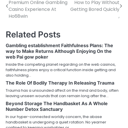
Premium Online Gambling
How to Play Without
navigation
Casino Experience At
Getting Bored Quickly
Ho68win
,
Related Posts
Gambling establishment Faithfulness Plans: The
way to Make Returns Although Enjoying On the
web Pai gow poker
Inside the competing planet regarding on the web casinos,
faithfulness plans enjoy a critical function inside getting and
also holding…
The Role Of Bodily Therapy In Releasing Trauma
Trauma has a unsounded affect on the mind and body, often
leaving unseen wounds that can remain long after the…
Beyond Storage The Handbasket As A Whole
Number Detox Sanctuary
In our hyper-connected worldly concern, the abase
handbasket is undergoing a quiet rotation. No yearner
confined to keeping washables or…