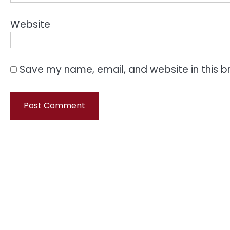
Website
Save my name, email, and website in this b