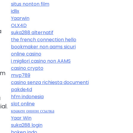
situs nonton film
idlix
Yaarwin
OLX4D
a
suka288 alternatif
the french connection hello
bookmaker non aams sicuri
online casino
i migliori casino non AAMS
casino crypto
am
mvp789
t
casino senza richiesta documenti
e
pakde4d
hfm indonesia
a
slot online
al.
кракен онион ссылка
Yaar Win
suka288 login
bokep indo