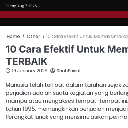
Skip
Friday, Aug 7, 2026
to
content
Home
Other
10 Cara Efektif Untuk Memaksimalka
10 Cara Efektif Untuk M
TERBAIK
19 January 2026
ShahFaisal
Manusia telah terlibat dalam taruhan sejak
perjudian adalah suatu kegiatan yang berlan
mampu atau mengakses tempat-tempat ini. Pe
tahun 1995, memungkinkan perjudian menjadi 
Perangkat lunak yang mensimulasikan permai