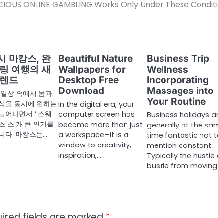
CIOUS ONLINE GAMBLING Works Only Under These Condit
 마캉스, 완
Beautiful Nature
Business Trip
링 여행의 새
Wallpapers for
Wellness
트렌드
Desktop Free
Incorporating
Download
Massages into
 일상 속에서 몸과
Your Routine
식을 동시에 원하는
In the digital era, your
늘어나면서 ‘ 스웨
computer screen has
Business holidays a
스 스’가 큰 인기를
become more than just
generally at the sa
니다. 마캉스는…
a workspace—it is a
time fantastic not t
window to creativity,
mention constant.
inspiration,…
Typically the hustle
bustle from moving
ired fields are marked
*