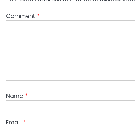
Comment
*
Name
*
Email
*