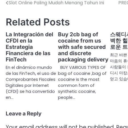
Slot Online Paling Mudah Menang Tahun Ini
PRE
Post
navigation
Related Posts
La Integración del
Buy 2cb bag of
스웨디시
CFDI en la
cocaine from us
벽한 힐
Estrategia
with safe secured
로운 
Financiera de las
and discrete
최근 바쁜
FinTech
packaging delivery
마음의 휴
사람들이 
En el dinámico mundo
BUY VARIOUS TYPES OF
디시 마캉
de las FinTech, el uso de
bag of cocaine ,bag of
얻고 있습
Comprobantes Fiscales
cocaine is the most
Digitales por Internet
common form of
(CFDI) se ha convertido
synthetic cocaine,
en…
people…
Leave a Reply
Your email address will not be published.
Requ