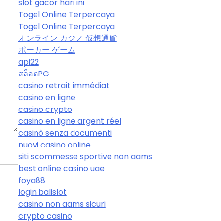
slot gacor hari ini
Togel Online Terpercaya
Togel Online Terpercaya
オンライン カジノ 仮想通貨
ポーカー ゲーム
api22
สล็อตPG
casino retrait immédiat
casino en ligne
casino crypto
casino en ligne argent réel
casinò senza documenti
nuovi casino online
siti scommesse sportive non aams
best online casino uae
foya88
login balislot
casino non aams sicuri
crypto casino