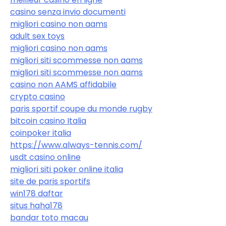
casino senza invio documenti
migliori casino non aams
adult sex toys
migliori casino non aams
migliori siti scommesse non aams
migliori siti scommesse non aams
casino non AAMS affidabile
crypto casino
paris sportif coupe du monde rugby
bitcoin casino Italia
coinpoker italia
https://www.always-tennis.com/
usdt casino online
migliori siti poker online italia
site de paris sportifs
win178 daftar
situs haha178
bandar toto macau