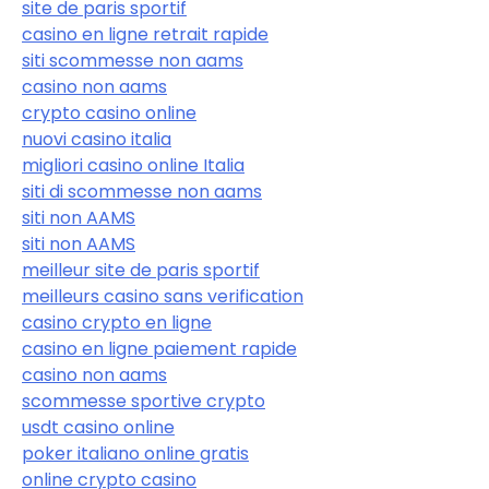
site de paris sportif
casino en ligne retrait rapide
siti scommesse non aams
casino non aams
crypto casino online
nuovi casino italia
migliori casino online Italia
siti di scommesse non aams
siti non AAMS
siti non AAMS
meilleur site de paris sportif
meilleurs casino sans verification
casino crypto en ligne
casino en ligne paiement rapide
casino non aams
scommesse sportive crypto
usdt casino online
poker italiano online gratis
online crypto casino