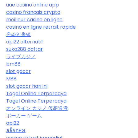
uae casino online app
casino français crypto
meilleur casino en ligne
casino en ligne retrait rapide
온라인홀덤
api22 alternatif
suka288 daftar
ライブカジノ
bm88
slot gacor
M88
slot gacor hari ini
Togel Online Terpercaya
Togel Online Terpercaya
オンライン カジノ 仮想通貨
ポーカー ゲーム
api22
สล็อตPG
casino retrait immédiat