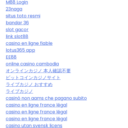
M88 Login
23naga
situs toto resmi
bandar 36
slot gacor
link slot88
casino en ligne fiable
lotus365 app
EE88
online casino cambodia
オンラインカジノ 本人確認不要
ビットコインカジノサイト
ライブカジノ おすすめ
ライブカジノ
casinò non aams che pagano subito
casino en ligne france légal
casino en ligne france légal
casino en ligne france légal
casino utan svensk licens