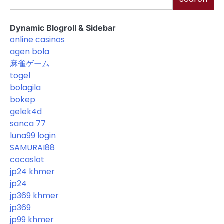
Dynamic Blogroll & Sidebar
online casinos
agen bola
麻雀ゲーム
togel
bolagila
bokep
gelek4d
sanca 77
luna99 login
SAMURAI88
cocaslot
jp24 khmer
jp24
jp369 khmer
jp369
jp99 khmer