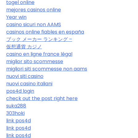
togel online
mejores casinos online
Year win
casino sicuri non AAMS
casinos online fiables en españa
ブック メーカー ランキング –
仮想通貨 カジノ
casino en ligne france légal
miglior sito scommesse
migliori siti scommesse non aams
nuovi siti casino
nuovi casino italiani
pos4d login
check out the post right here
suka288
303hoki
link pos4d
link pos4d
link pos4d