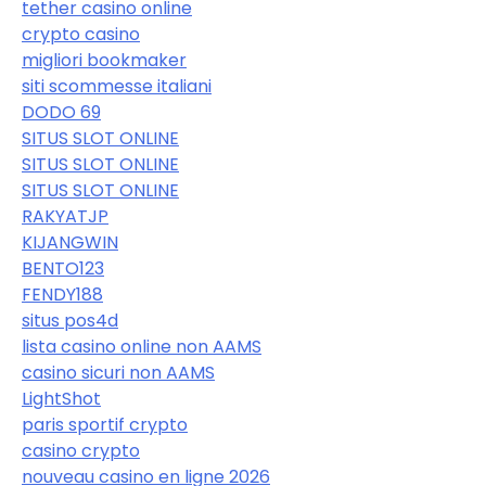
tether casino online
crypto casino
migliori bookmaker
siti scommesse italiani
DODO 69
SITUS SLOT ONLINE
SITUS SLOT ONLINE
SITUS SLOT ONLINE
RAKYATJP
KIJANGWIN
BENTO123
FENDY188
situs pos4d
lista casino online non AAMS
casino sicuri non AAMS
LightShot
paris sportif crypto
casino crypto
nouveau casino en ligne 2026