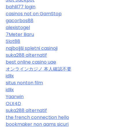
bahlil77 login
casinos not on GamStop
gacorbos88
alexistogel
7Meter Baru
Slot88
najboljši spletni casinoji
suka288 alternatif
best online casino uae
オンラインカジノ 本人確認不要
idlix
situs nonton film
idlix
Yaarwin
OLX4D
suka288 alternatif
the french connection hello
bookmaker non aams sicuri