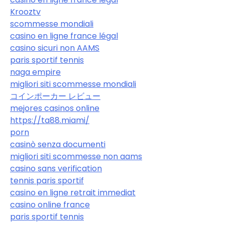
Krooztv
scommesse mondiali
casino en ligne france légal
casino sicuri non AAMS
paris sportif tennis
naga empire
migliori siti scommesse mondiali
コインポーカー レビュー
mejores casinos online
https://ta88.miami/
porn
casinò senza documenti
migliori siti scommesse non aams
casino sans verification
tennis paris sportif
casino en ligne retrait immediat
casino online france
paris sportif tennis