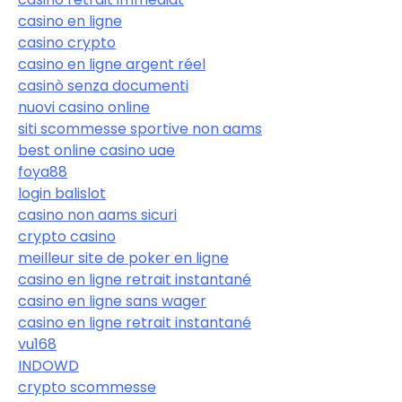
casino en ligne
casino crypto
casino en ligne argent réel
casinò senza documenti
nuovi casino online
siti scommesse sportive non aams
best online casino uae
foya88
login balislot
casino non aams sicuri
crypto casino
meilleur site de poker en ligne
casino en ligne retrait instantané
casino en ligne sans wager
casino en ligne retrait instantané
vu168
INDOWD
crypto scommesse