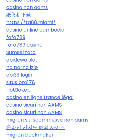
casino non aams
纸飞机下载
https://ta88.miami/
casino online cambodia
fafa789
fafa789 casino
Sumsel toto
apidewa slot
hd porno izle
api33 login
situs bro178
HotBokep
casino en ligne france légal
casino sicuri non AAMS
casino sicuri non AAMS
migliori siti scommesse non aams
온라인 카지노 해외 사이트
migliori bookmaker