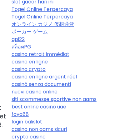
slot gacor hari ini
Togel Online Terpercaya
Togel Online Terpercaya
オンライン カジノ 仮想通貨
ポーカー ゲーム
api22
สล็อตPG
casino retrait immédiat
casino en ligne
casino crypto
casino en ligne argent réel
casinò senza documenti
nuovi casino online
siti scommesse sportive non aams
best online casino uae
t
foya88
et
login balislot
.
casino non aams sicuri
crypto casino