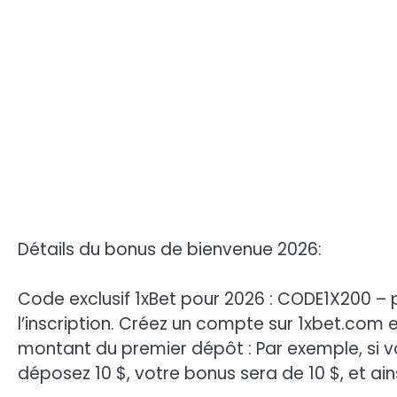
Détails du bonus de bienvenue 2026:
Code exclusif 1xBet pour 2026 : CODE1X200 – 
l’inscription. Créez un compte sur 1xbet.com 
montant du premier dépôt : Par exemple, si v
déposez 10 $, votre bonus sera de 10 $, et ain