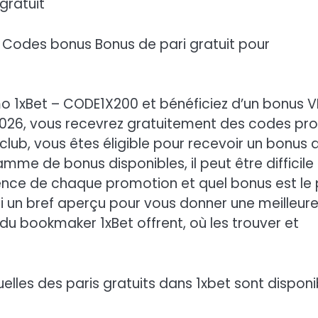
gratuit
 Codes bonus Bonus de pari gratuit pour
omo 1xBet – CODE1X200 et bénéficiez d’un bonus V
n 2026, vous recevrez gratuitement des codes p
lub, vous êtes éligible pour recevoir un bonus 
e de bonus disponibles, il peut être difficile
sence de chaque promotion et quel bonus est le 
i un bref aperçu pour vous donner une meilleur
 bookmaker 1xBet offrent, où les trouver et
uelles des paris gratuits dans 1xbet sont disponi