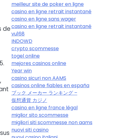
meilleur site de poker en ligne
casino en ligne retrait instantané
casino en ligne sans wager
casino en ligne retrait instantané
s de
vu168
INDOWD
crypto scommesse
togel online
5.
mejores casinos online
Year win
u
casino sicuri non AAMS
,
casinos online fiables en españa
ant
ブック メーカー ランキング –
仮想通貨 カジノ
casino en ligne france légal
miglior sito scommesse
migliori siti scommesse non aams
nuovi siti casino
ssus
nuovi casino italiani