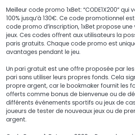
Meilleur code promo 1xBet: “CODE1X200” qui 
100% jusqu’à 130€. Ce code promotionnel est 
code promo d’inscription, 1xBet propose une 
jeux. Ces codes offrent aux utilisateurs la pos
paris gratuits. Chaque code promo est uniqu
avantages pendant le jeu.
Un pari gratuit est une offre proposée par l
pari sans utiliser leurs propres fonds. Cela sig
propre argent, car le bookmaker fournit les f
offerts comme bonus de bienvenue ou de dépôt
différents événements sportifs ou jeux de cas
joueurs de tester de nouveaux jeux ou de pre
argent.