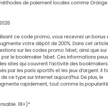
s méthodes de paiement locales comme Orange
 2026
tilisant ce code promo, vous recevrez un bonus
 augmente votre dépôt de 200%. Dans cet article
tions sur les codes promo 1xbet, ainsi que sur 
 par le bookmaker 1xbet. Ces informations peu
des sites qui couvrent l’activité des bookmakers
és par les paris sportifs et les jeux d’argent. Il f
de ce type sur Internet aujourd’hui. De plus, le
augmente rapidement, tout comme la popularit
onsable. 18+)*