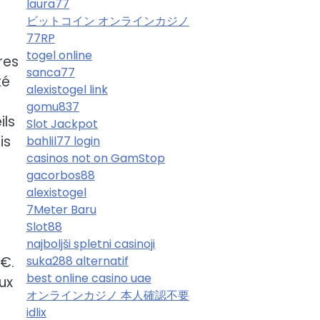
laura77
ビットコイン オンラインカジノ
77RP
togel online
res
sanca77
té
alexistogel link
gomu837
ils
Slot Jackpot
is
bahlil77 login
casinos not on GamStop
gacorbos88
alexistogel
7Meter Baru
Slot88
najboljši spletni casinoji
suka288 alternatif
€.
best online casino uae
eux
オンラインカジノ 本人確認不要
idlix