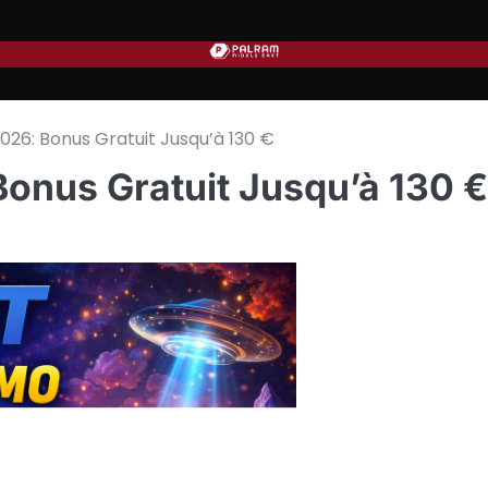
26: Bonus Gratuit Jusqu’à 130 €
onus Gratuit Jusqu’à 130 €