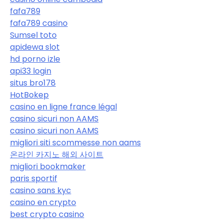
fafa789
fafa789 casino
Sumsel toto
apidewa slot
hd porno izle
api33 login
situs bro178
HotBokep
casino en ligne france légal
casino sicuri non AAMS
casino sicuri non AAMS
migliori siti scommesse non aams
온라인 카지노 해외 사이트
migliori bookmaker
paris sportif
casino sans kyc
casino en crypto
best crypto casino