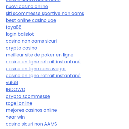
nuovi casino online
siti scommesse sportive non aams
best online casino uae
foya88
login balislot
casino non aams sicuri
crypto casino
meilleur site de poker en ligne
casino en ligne retrait instantané
casino en ligne sans wager
casino en ligne retrait instantané
vu168
INDOWD
crypto scommesse
togel online
mejores casinos online
Year win
casino sicuri non AAMS