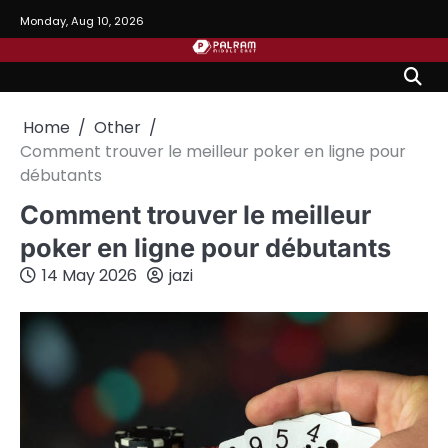
Skip
Monday, Aug 10, 2026
to
content
Home
Other
Comment trouver le meilleur poker en ligne pour
débutants
Comment trouver le meilleur
poker en ligne pour débutants
14 May 2026
jazi