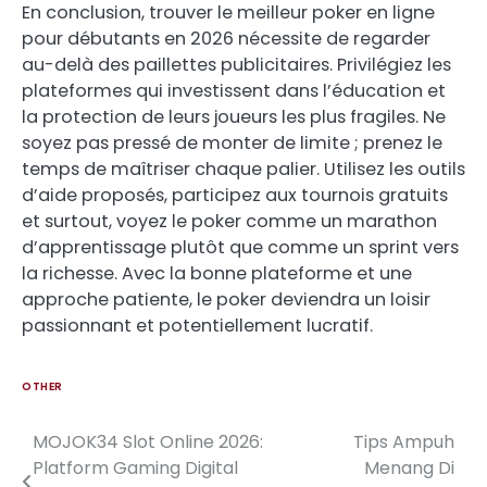
En conclusion, trouver le meilleur poker en ligne
pour débutants en 2026 nécessite de regarder
au-delà des paillettes publicitaires. Privilégiez les
plateformes qui investissent dans l’éducation et
la protection de leurs joueurs les plus fragiles. Ne
soyez pas pressé de monter de limite ; prenez le
temps de maîtriser chaque palier. Utilisez les outils
d’aide proposés, participez aux tournois gratuits
et surtout, voyez le poker comme un marathon
d’apprentissage plutôt que comme un sprint vers
la richesse. Avec la bonne plateforme et une
approche patiente, le poker deviendra un loisir
passionnant et potentiellement lucratif.
OTHER
MOJOK34 Slot Online 2026:
Tips Ampuh
Post
Platform Gaming Digital
Menang Di
navigation