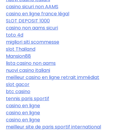
casino sicuri non AAMS
casino en ligne france légal
SLOT DEPOSIT 1000
casino non aams sicuri
toto 4d
migliori siti scommesse
slot Thailand
Mansion88
lista casino non aams
nuovi casino italiani
meilleur casino en ligne retrait immédiat
slot gacor
btc casino
tennis paris sportif
casino en ligne
casino en ligne
casino en ligne
meilleur site de paris sportif international