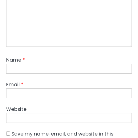
Name
*
Email
*
Website
Save my name, email, and website in this