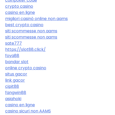
coinpoker code
crypto casino
casino en ligne
migliori casinò online non aams
best crypto casino
siti scommesse non aams
siti scommesse non aams
sate777
https://slot88.click/
foya88
bandar slot
online crypto casino
situs gacor
link gacor
cipit88
fangwin88
asiahoki
casino en ligne
casino sicuri non AAMS