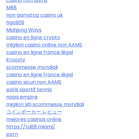
casino non aams
M88
non gamstop casino uk
hgo909
Mahjong Ways
casino en ligne crypto
migliori casino online non AAMS
casino en ligne france légal
Krooztv
scommesse mondiali
casino en ligne france légal
casino sicuri non AAMS
paris sportif tennis
naga empire
migliori siti scommesse mondiali
コインポーカー レビュー
mejores casinos online
https://ta88.miami/
porn