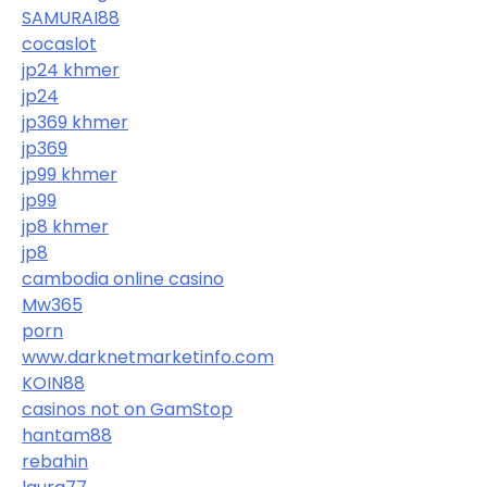
SAMURAI88
cocaslot
jp24 khmer
jp24
jp369 khmer
jp369
jp99 khmer
jp99
jp8 khmer
jp8
cambodia online casino
Mw365
porn
www.darknetmarketinfo.com
KOIN88
casinos not on GamStop
hantam88
rebahin