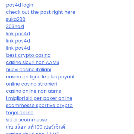
pos4d login
check out the post right here
suka288
303hoki
link pos4d
link pos4d
link pos4d
best crypto casino
casino sicuri non AAMS
nuovi casino italiani
casino en ligne le plus payant
online casino stranieri
casino online non aams
i migliori siti per poker online
scommesse sportive crypto
togel online
siti di scommesse
เว็บ สล็อต แท้ 100 เปอร์เซ็นต์