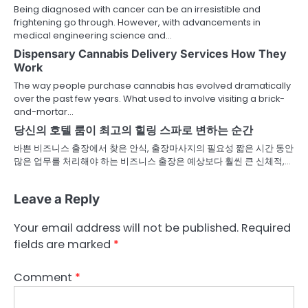
Being diagnosed with cancer can be an irresistible and
frightening go through. However, with advancements in
medical engineering science and…
Dispensary Cannabis Delivery Services How They
Work
The way people purchase cannabis has evolved dramatically
over the past few years. What used to involve visiting a brick-
and-mortar…
당신의 호텔 룸이 최고의 힐링 스파로 변하는 순간
바쁜 비즈니스 출장에서 찾은 안식, 출장마사지의 필요성 짧은 시간 동안
많은 업무를 처리해야 하는 비즈니스 출장은 예상보다 훨씬 큰 신체적,…
Leave a Reply
Your email address will not be published.
Required
fields are marked
*
Comment
*