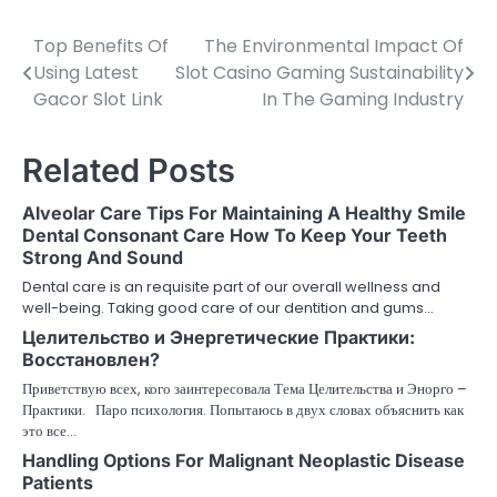
Top Benefits Of
The Environmental Impact Of
Post
Using Latest
Slot Casino Gaming Sustainability
navigation
Gacor Slot Link
In The Gaming Industry
Related Posts
Alveolar Care Tips For Maintaining A Healthy Smile
Dental Consonant Care How To Keep Your Teeth
Strong And Sound
Dental care is an requisite part of our overall wellness and
well-being. Taking good care of our dentition and gums…
Целительство и Энергетические Практики:
Восстановлен?
Приветствую всех, кого заинтересовала Тема Целительства и Энорго –
Практики. Паро психология. Попытаюсь в двух словах объяснить как
это все…
Handling Options For Malignant Neoplastic Disease
Patients