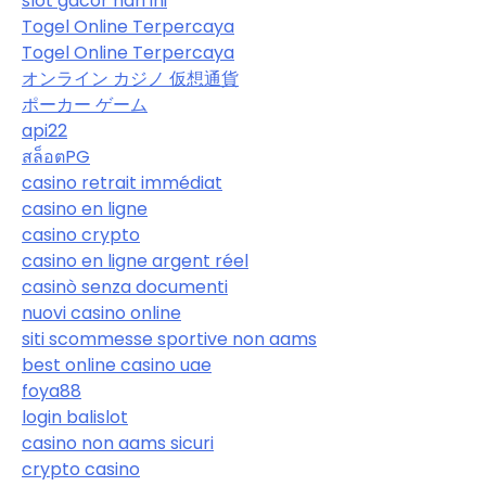
slot gacor hari ini
Togel Online Terpercaya
Togel Online Terpercaya
オンライン カジノ 仮想通貨
ポーカー ゲーム
api22
สล็อตPG
casino retrait immédiat
casino en ligne
casino crypto
casino en ligne argent réel
casinò senza documenti
nuovi casino online
siti scommesse sportive non aams
best online casino uae
foya88
login balislot
casino non aams sicuri
crypto casino