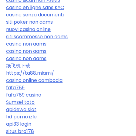
casino sicuri non AAMS
casino en ligne sans KYC
casino senza documenti
siti poker non aams
nuovi casino online
siti scommesse non aams
casino non aams
casino non aams
casino non aams
纸飞机下载
https://ta88.miami/
casino online cambodia
fafa789
fafa789 casino
Sumsel toto
apidewa slot
hd porno izle
api33 login
situs bro178