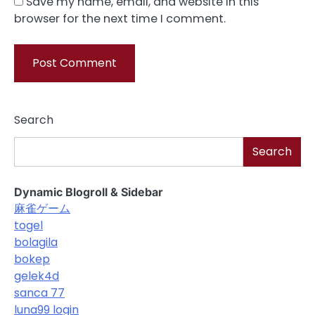
Save my name, email, and website in this
browser for the next time I comment.
Search
Search
Dynamic Blogroll & Sidebar
麻雀ゲーム
togel
bolagila
bokep
gelek4d
sanca 77
luna99 login