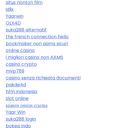
situs nonton film
idlix
Yaarwin
OLX4D
suka288 alternatif
the french connection hello
bookmaker non aams sicuri
online casino
i migliori casino non AAMS
casino crypto
mvp789
casino senza richiesta documenti
pakde4d
hfm indonesia
slot online
кракен онион ссылка
Yaar Win
suka288 login
bokep indo