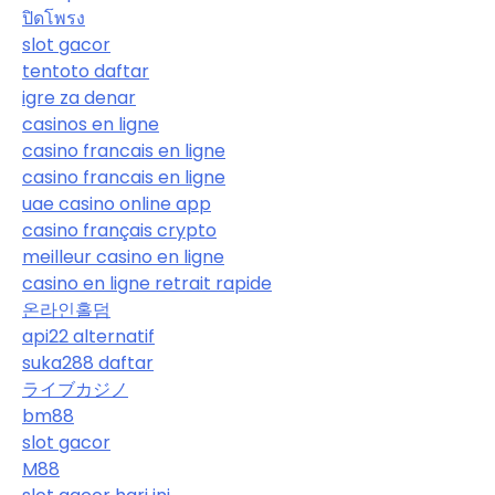
ปิดโพรง
slot gacor
tentoto daftar
igre za denar
casinos en ligne
casino francais en ligne
casino francais en ligne
uae casino online app
casino français crypto
meilleur casino en ligne
casino en ligne retrait rapide
온라인홀덤
api22 alternatif
suka288 daftar
ライブカジノ
bm88
slot gacor
M88