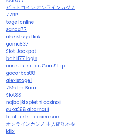
laura77
ビットコイン オンラインカジノ
77RP
togel online
sanca77
alexistogel link
gomu837
Slot Jackpot
bahlil77 login
casinos not on GamStop
gacorbos88
alexistogel
7Meter Baru
Slot88
najboljši spletni casinoji
suka288 alternatif
best online casino uae
オンラインカジノ 本人確認不要
idlix