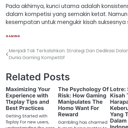
Pada akhirnya, kunci utama adalah konsistens
dalam kompetisi yang semakin ketat. Namun 
kesempatan untuk mengukir kisah suksesnya se
GAMING
Menjadi Tak Terkalahkan: Strategi Dan Dedikasi Dal
Post
Dunia Gaming Kompetitif
navigation
Related Posts
Maximizing Your
The Psychology Of
Lotre:
Experience with
Risk: How Gaming
Kisah 
11xplay Tips and
Manipulates The
Harap
Best Practices
Homo Want For
Keber
Reward
Yang 
Getting Started with
Dalam 
11xplay For new users,
Gambling has charmed
Indone
understanding the core