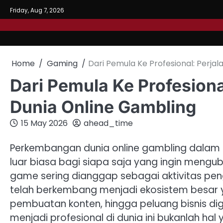
Skip
Friday, Aug 7, 2026
to
content
Home
Gaming
Dari Pemula Ke Profesional: Perja
Dari Pemula Ke Profesiona
Dunia Online Gambling
15 May 2026
ahead_time
Perkembangan dunia online gambling dalam 
luar biasa bagi siapa saja yang ingin mengub
game sering dianggap sebagai aktivitas pengi
telah berkembang menjadi ekosistem besar 
pembuatan konten, hingga peluang bisnis dig
menjadi profesional di dunia ini bukanlah ha