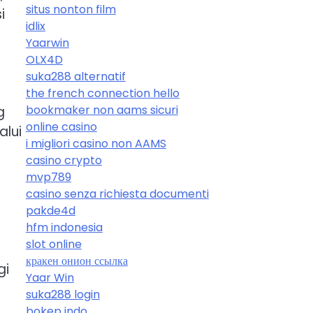
situs nonton film
i
idlix
Yaarwin
OLX4D
suka288 alternatif
the french connection hello
bookmaker non aams sicuri
g
online casino
alui
i migliori casino non AAMS
casino crypto
mvp789
casino senza richiesta documenti
pakde4d
hfm indonesia
slot online
кракен онион ссылка
gi
Yaar Win
suka288 login
bokep indo