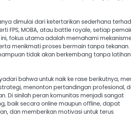
nya dimulai dari ketertarikan sederhana terha
ti FPS, MOBA, atau battle royale, setiap pemai
ap ini, fokus utama adalah memahami mekanism
erta menikmati proses bermain tanpa tekanan.
kemampuan tidak akan berkembang tanpa latihan
yadari bahwa untuk naik ke rase berikutnya, me
 strategi, menonton pertandingan profesional, 
n. Di sinilah peran komunitas menjadi sangat
, baik secara online maupun offline, dapat
n, dan memberikan motivasi untuk terus