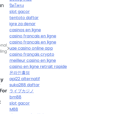
an
ปิดโพรง
slot gacor
tentoto daftar
igre za denar
casinos en ligne
casino francais en ligne
casino francais en ligne
onal
uae casino online app
ling
casino français crypto
meilleur casino en ligne
casino en ligne retrait rapide
온라인홀덤
api22 alternatif
hy
suka288 daftar
y
For
ライブカジノ
bm88
t
slot gacor
M88