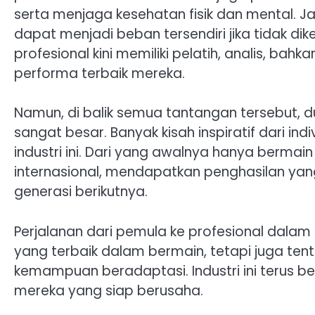
serta menjaga kesehatan fisik dan mental. J
dapat menjadi beban tersendiri jika tidak dik
profesional kini memiliki pelatih, analis, b
performa terbaik mereka.
Namun, di balik semua tantangan tersebut, 
sangat besar. Banyak kisah inspiratif dari i
industri ini. Dari yang awalnya hanya bermain
internasional, mendapatkan penghasilan yang 
generasi berikutnya.
Perjalanan dari pemula ke profesional dalam
yang terbaik dalam bermain, tetapi juga ten
kemampuan beradaptasi. Industri ini terus b
mereka yang siap berusaha.