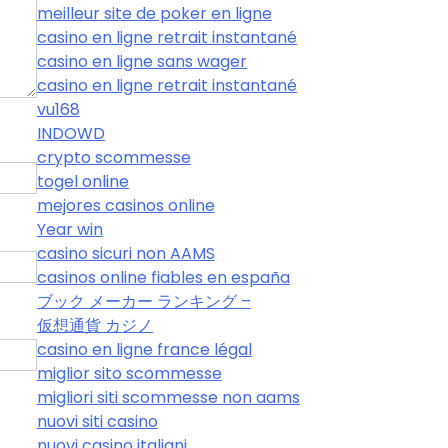
meilleur site de poker en ligne
casino en ligne retrait instantané
casino en ligne sans wager
casino en ligne retrait instantané
vu168
INDOWD
crypto scommesse
togel online
mejores casinos online
Year win
casino sicuri non AAMS
casinos online fiables en españa
ブック メーカー ランキング –
仮想通貨 カジノ
casino en ligne france légal
miglior sito scommesse
migliori siti scommesse non aams
nuovi siti casino
nuovi casino italiani