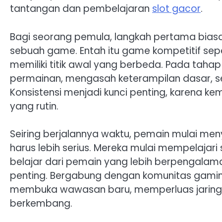
tantangan dan pembelajaran
slot gacor
.
Bagi seorang pemula, langkah pertama biasa
sebuah game. Entah itu game kompetitif seper
memiliki titik awal yang berbeda. Pada tah
permainan, mengasah keterampilan dasar, s
Konsistensi menjadi kunci penting, karena 
yang rutin.
Seiring berjalannya waktu, pemain mulai men
harus lebih serius. Mereka mulai mempelajari
belajar dari pemain yang lebih berpengalama
penting. Bergabung dengan komunitas gaming
membuka wawasan baru, memperluas jaringa
berkembang.