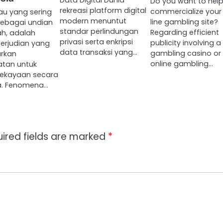
Do you want to hel
rekreasi platform digital
commercialize your
tau yang sering
modern menuntut
line gambling site?
sebagai undian
standar perlindungan
Regarding efficient
ah, adalah
privasi serta enkripsi
publicity involving a
erjudian yang
data transaksi yang…
gambling casino or
rkan
online gambling…
tan untuk
kekayaan secara
ba. Fenomena…
ired fields are marked
*