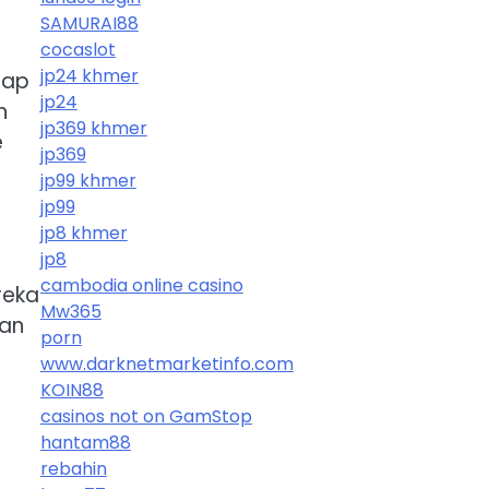
SAMURAI88
cocaslot
jp24 khmer
dap
jp24
n
jp369 khmer
e
jp369
jp99 khmer
jp99
jp8 khmer
jp8
cambodia online casino
reka
Mw365
dan
porn
www.darknetmarketinfo.com
KOIN88
casinos not on GamStop
hantam88
rebahin