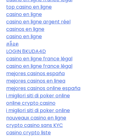
top casino en ligne
casino en ligne
casino en ligne argent réel
casinos en ligne
casino en ligne
สล็อต
LOGIN 8KUDA4D
casino en ligne france légal
casino en ligne france légal
mejores casinos españa
mejores casinos en linea
mejores casinos online españa
i migliori siti di poker online
online crypto casino
i migliori siti di poker online
nouveaux casino en ligne
crypto casino sans KYC
casino crypto liste