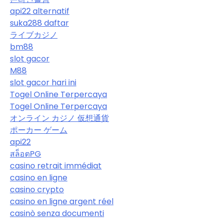
api22 alternatif
suka288 daftar
ライブカジノ
bm88
slot gacor
M88
slot gacor hari ini
Togel Online Terpercaya
Togel Online Terpercaya
オンライン カジノ 仮想通貨
ポーカー ゲーム
api22
สล็อตPG
casino retrait immédiat
casino en ligne
casino crypto
casino en ligne argent réel
casinò senza documenti