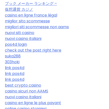
ブック メーカー ランキング –
仮想通貨 カジノ
casino en ligne france légal
miglior sito scommesse
migliori siti scommesse non aams
nuovi siti casino
nuovi casino italiani
pos4d login
check out the post right here
suka288
303hoki
link pos4d
link pos4d
link pos4d
best crypto casino
casino sicuri non AAMS
nuovi casino italiani
casino en ligne le plus payant
online casino stranieri