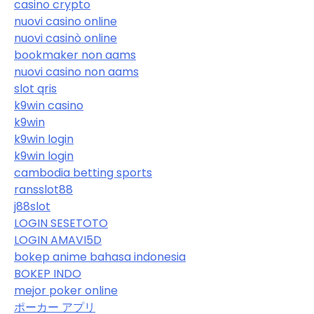
casino crypto
nuovi casino online
nuovi casinò online
bookmaker non aams
nuovi casino non aams
slot qris
k9win casino
k9win
k9win login
k9win login
cambodia betting sports
ransslot88
j88slot
LOGIN SESETOTO
LOGIN AMAVI5D
bokep anime bahasa indonesia
BOKEP INDO
mejor poker online
ポーカー アプリ