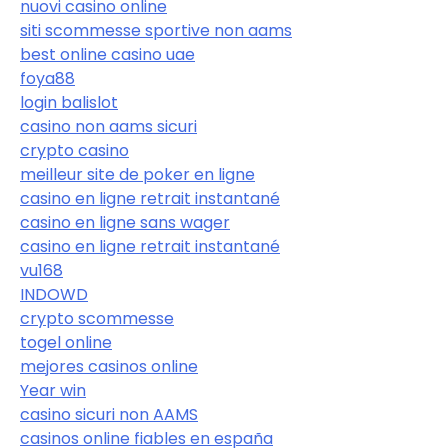
nuovi casino online
siti scommesse sportive non aams
best online casino uae
foya88
login balislot
casino non aams sicuri
crypto casino
meilleur site de poker en ligne
casino en ligne retrait instantané
casino en ligne sans wager
casino en ligne retrait instantané
vu168
INDOWD
crypto scommesse
togel online
mejores casinos online
Year win
casino sicuri non AAMS
casinos online fiables en españa