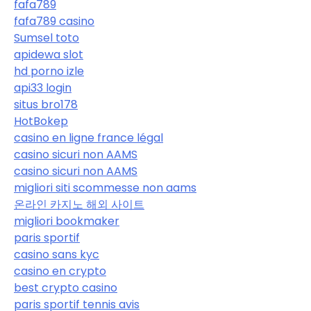
fafa789
fafa789 casino
Sumsel toto
apidewa slot
hd porno izle
api33 login
situs bro178
HotBokep
casino en ligne france légal
casino sicuri non AAMS
casino sicuri non AAMS
migliori siti scommesse non aams
온라인 카지노 해외 사이트
migliori bookmaker
paris sportif
casino sans kyc
casino en crypto
best crypto casino
paris sportif tennis avis