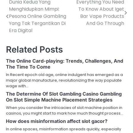
Dunia Kedua Yang
Everything You Need
Post
Menghidupkan Mimpi:
To Know About Iget
navigation
Pesona Online Gambling
Bar Vape Products
Yang Tak Tergantikan Di
And Go Through
Era Digital
Related Posts
The Online Card-playing: Trends, Challenges, And
The Time To Come
In Recent epoch old age, online indulgent has emerged as a
major global manufacture, revolutionizing the way populate
wage with…
The Determine Of Slot Gambling Casino Gambling
On Slot Simple Machine Placement Strategies
When you consider the intricacies of slot machine position in
casinos, you might start to mark how much thought process…
How does misinformation affect slot gacor?
In online spaces, misinformation spreads quickly, especially