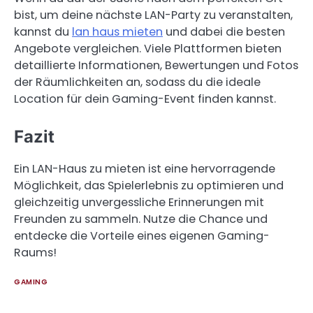
bist, um deine nächste LAN-Party zu veranstalten,
kannst du
lan haus mieten
und dabei die besten
Angebote vergleichen. Viele Plattformen bieten
detaillierte Informationen, Bewertungen und Fotos
der Räumlichkeiten an, sodass du die ideale
Location für dein Gaming-Event finden kannst.
Fazit
Ein LAN-Haus zu mieten ist eine hervorragende
Möglichkeit, das Spielerlebnis zu optimieren und
gleichzeitig unvergessliche Erinnerungen mit
Freunden zu sammeln. Nutze die Chance und
entdecke die Vorteile eines eigenen Gaming-
Raums!
GAMING