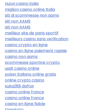
nuovi casino italia
migliori casino online Italia
siti di scommesse non aams
siti non AAMS
siti non AAMS
meilleur site de paris sportif
meilleurs casino sans verification
casino crypto en ligne
casino en ligne paiement rapide
casino non aams
scommesse sportive crypto
usdt casino online
poker italiano online gratis
online crypto casino
suka288 daftar
casino online france
casino online france
casino en ligne fiable
Danatoto