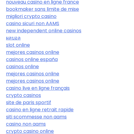
nouveau casino en ligne france
bookmaker sans limite de mise
migliori crypto casino
casino sicuri non AAMS
new independent online casinos
ผลบอล
slot online
mejores casinos online
casinos online españa
casinos online
mejores casinos online
mejores casinos online
casino live en ligne français
crypto casinos
site de paris sportif
casino en ligne retrait rapide
siti scommesse non aams
casino non aams
crypto casino online