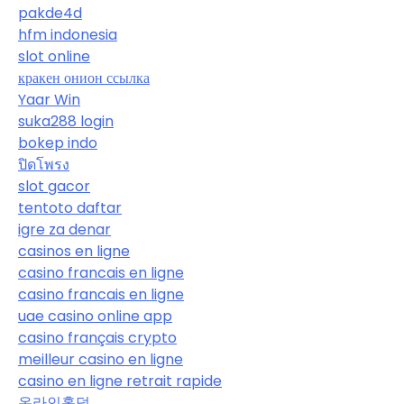
pakde4d
hfm indonesia
slot online
кракен онион ссылка
Yaar Win
suka288 login
bokep indo
ปิดโพรง
slot gacor
tentoto daftar
igre za denar
casinos en ligne
casino francais en ligne
casino francais en ligne
uae casino online app
casino français crypto
meilleur casino en ligne
casino en ligne retrait rapide
온라인홀덤