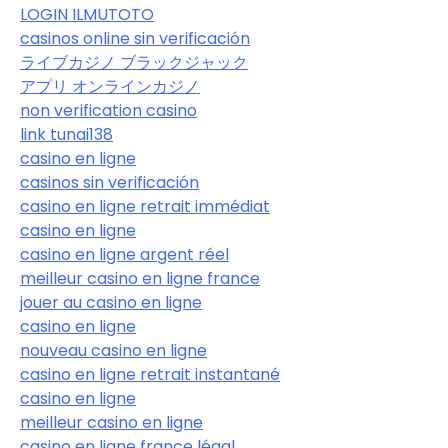
LOGIN ILMUTOTO
casinos online sin verificación
ライブカジノ ブラックジャック
アプリ オンラインカジノ
non verification casino
link tunai138
casino en ligne
casinos sin verificación
casino en ligne retrait immédiat
casino en ligne
casino en ligne argent réel
meilleur casino en ligne france
jouer au casino en ligne
casino en ligne
nouveau casino en ligne
casino en ligne retrait instantané
casino en ligne
meilleur casino en ligne
casino en ligne france légal