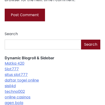
Search
Search
Dynamic Blogroll & Sidebar
Matka 420
Slot777
situs slot777
daftar togel online
sisil4d
techno002
online casinos
agen bola