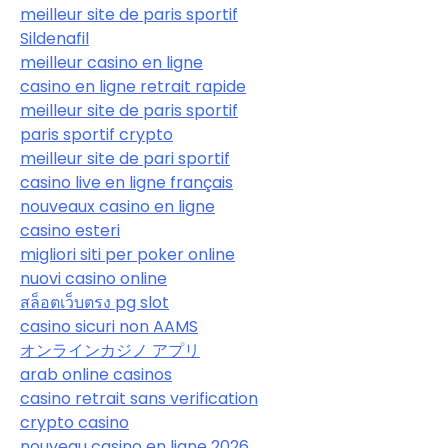
meilleur site de paris sportif
Sildenafil
meilleur casino en ligne
casino en ligne retrait rapide
meilleur site de paris sportif
paris sportif crypto
meilleur site de pari sportif
casino live en ligne français
nouveaux casino en ligne
casino esteri
migliori siti per poker online
nuovi casino online
สล็อตเว็บตรง pg slot
casino sicuri non AAMS
オンラインカジノ アプリ
arab online casinos
casino retrait sans verification
crypto casino
nouveau casino en ligne 2026