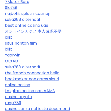
7Meter Baru
Slot88
najboljši spletni casinoji
suka288 alternatif
best online casino uae
オンラインカジノ 本人確認不要
idlix
situs nonton film
idlix
Yaarwin
OLX4D
suka288 alternatif
the french connection hello
bookmaker non aams sicuri
online casino
i migliori casino non AAMS
casino crypto
mvp789
casino senza richiesta documenti