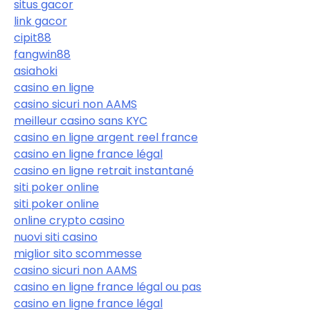
situs gacor
link gacor
cipit88
fangwin88
asiahoki
casino en ligne
casino sicuri non AAMS
meilleur casino sans KYC
casino en ligne argent reel france
casino en ligne france légal
casino en ligne retrait instantané
siti poker online
siti poker online
online crypto casino
nuovi siti casino
miglior sito scommesse
casino sicuri non AAMS
casino en ligne france légal ou pas
casino en ligne france légal