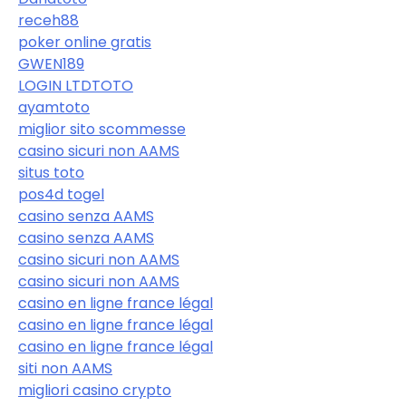
receh88
poker online gratis
GWEN189
LOGIN LTDTOTO
ayamtoto
miglior sito scommesse
casino sicuri non AAMS
situs toto
pos4d togel
casino senza AAMS
casino senza AAMS
casino sicuri non AAMS
casino sicuri non AAMS
casino en ligne france légal
casino en ligne france légal
casino en ligne france légal
siti non AAMS
migliori casino crypto