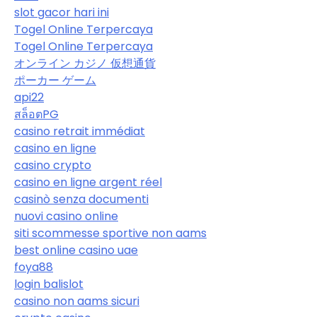
slot gacor hari ini
Togel Online Terpercaya
Togel Online Terpercaya
オンライン カジノ 仮想通貨
ポーカー ゲーム
api22
สล็อตPG
casino retrait immédiat
casino en ligne
casino crypto
casino en ligne argent réel
casinò senza documenti
nuovi casino online
siti scommesse sportive non aams
best online casino uae
foya88
login balislot
casino non aams sicuri