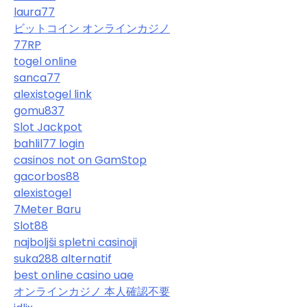
laura77
ビットコイン オンラインカジノ
77RP
togel online
sanca77
alexistogel link
gomu837
Slot Jackpot
bahlil77 login
casinos not on GamStop
gacorbos88
alexistogel
7Meter Baru
Slot88
najboljši spletni casinoji
suka288 alternatif
best online casino uae
オンラインカジノ 本人確認不要