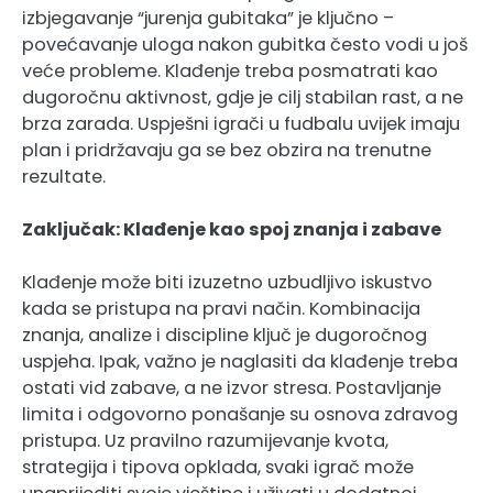
izbjegavanje “jurenja gubitaka” je ključno –
povećavanje uloga nakon gubitka često vodi u još
veće probleme. Klađenje treba posmatrati kao
dugoročnu aktivnost, gdje je cilj stabilan rast, a ne
brza zarada. Uspješni igrači u fudbalu uvijek imaju
plan i pridržavaju ga se bez obzira na trenutne
rezultate.
Zaključak: Klađenje kao spoj znanja i zabave
Klađenje može biti izuzetno uzbudljivo iskustvo
kada se pristupa na pravi način. Kombinacija
znanja, analize i discipline ključ je dugoročnog
uspjeha. Ipak, važno je naglasiti da klađenje treba
ostati vid zabave, a ne izvor stresa. Postavljanje
limita i odgovorno ponašanje su osnova zdravog
pristupa. Uz pravilno razumijevanje kvota,
strategija i tipova opklada, svaki igrač može