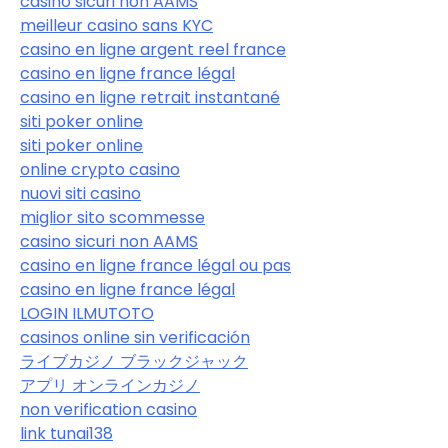
casino sicuri non AAMS
meilleur casino sans KYC
casino en ligne argent reel france
casino en ligne france légal
casino en ligne retrait instantané
siti poker online
siti poker online
online crypto casino
nuovi siti casino
miglior sito scommesse
casino sicuri non AAMS
casino en ligne france légal ou pas
casino en ligne france légal
LOGIN ILMUTOTO
casinos online sin verificación
ライブカジノ ブラックジャック
アプリ オンラインカジノ
non verification casino
link tunai138