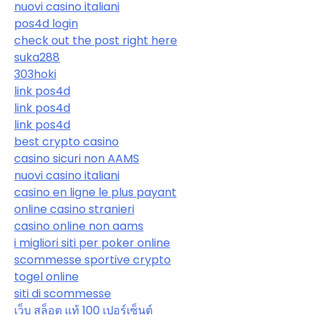
nuovi casino italiani
pos4d login
check out the post right here
suka288
303hoki
link pos4d
link pos4d
link pos4d
best crypto casino
casino sicuri non AAMS
nuovi casino italiani
casino en ligne le plus payant
online casino stranieri
casino online non aams
i migliori siti per poker online
scommesse sportive crypto
togel online
siti di scommesse
เว็บ สล็อต แท้ 100 เปอร์เซ็นต์