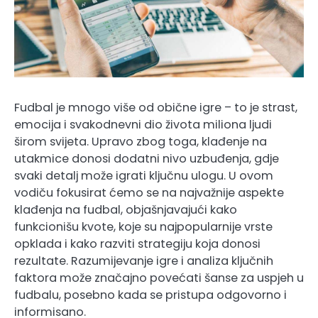
Fudbal je mnogo više od obične igre – to je strast,
emocija i svakodnevni dio života miliona ljudi
širom svijeta. Upravo zbog toga, klađenje na
utakmice donosi dodatni nivo uzbuđenja, gdje
svaki detalj može igrati ključnu ulogu. U ovom
vodiču fokusirat ćemo se na najvažnije aspekte
klađenja na fudbal, objašnjavajući kako
funkcionišu kvote, koje su najpopularnije vrste
opklada i kako razviti strategiju koja donosi
rezultate. Razumijevanje igre i analiza ključnih
faktora može značajno povećati šanse za uspjeh u
fudbalu, posebno kada se pristupa odgovorno i
informisano.