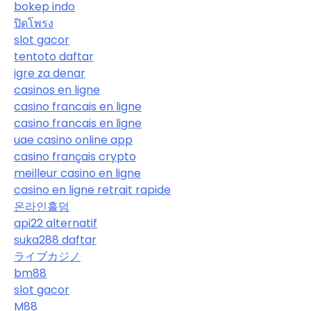
bokep indo
ปิดโพรง
slot gacor
tentoto daftar
igre za denar
casinos en ligne
casino francais en ligne
casino francais en ligne
uae casino online app
casino français crypto
meilleur casino en ligne
casino en ligne retrait rapide
온라인홀덤
api22 alternatif
suka288 daftar
ライブカジノ
bm88
slot gacor
M88