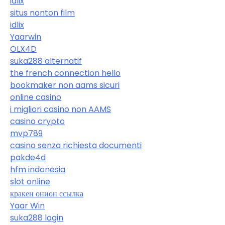
idlix
situs nonton film
idlix
Yaarwin
OLX4D
suka288 alternatif
the french connection hello
bookmaker non aams sicuri
online casino
i migliori casino non AAMS
casino crypto
mvp789
casino senza richiesta documenti
pakde4d
hfm indonesia
slot online
кракен онион ссылка
Yaar Win
suka288 login