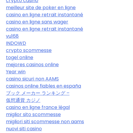
crypto casino
meilleur site de poker en ligne
casino en ligne retrait instantané
casino en ligne sans wager
casino en ligne retrait instantané
vu168
INDOWD
crypto scommesse
togel online
mejores casinos online
Year win
casino sicuri non AAMS
casinos online fiables en españa
ブック メーカー ランキング –
仮想通貨 カジノ
casino en ligne france légal
miglior sito scommesse
migliori siti scommesse non aams
nuovi siti casino