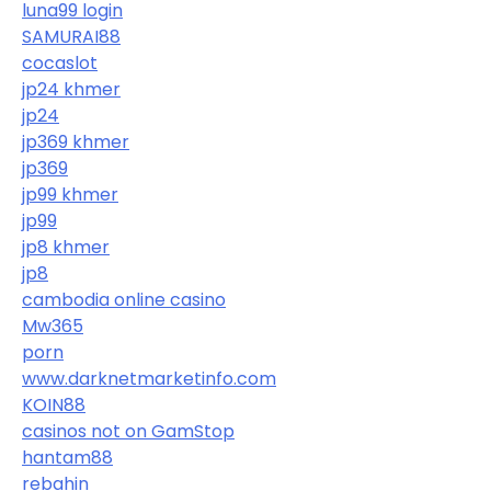
luna99 login
SAMURAI88
cocaslot
jp24 khmer
jp24
jp369 khmer
jp369
jp99 khmer
jp99
jp8 khmer
jp8
cambodia online casino
Mw365
porn
www.darknetmarketinfo.com
KOIN88
casinos not on GamStop
hantam88
rebahin