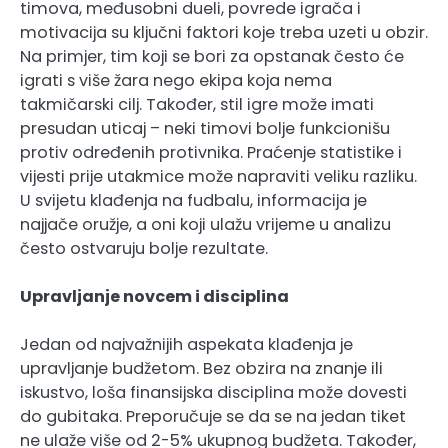
timova, međusobni dueli, povrede igrača i
motivacija su ključni faktori koje treba uzeti u obzir.
Na primjer, tim koji se bori za opstanak često će
igrati s više žara nego ekipa koja nema
takmičarski cilj. Također, stil igre može imati
presudan uticaj – neki timovi bolje funkcionišu
protiv određenih protivnika. Praćenje statistike i
vijesti prije utakmice može napraviti veliku razliku.
U svijetu klađenja na fudbalu, informacija je
najjače oružje, a oni koji ulažu vrijeme u analizu
često ostvaruju bolje rezultate.
Upravljanje novcem i disciplina
Jedan od najvažnijih aspekata klađenja je
upravljanje budžetom. Bez obzira na znanje ili
iskustvo, loša finansijska disciplina može dovesti
do gubitaka. Preporučuje se da se na jedan tiket
ne ulaže više od 2-5% ukupnog budžeta. Također,