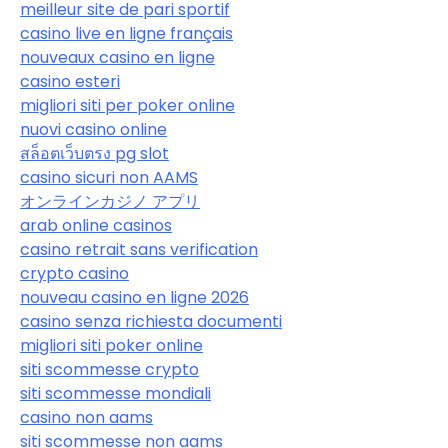
meilleur site de pari sportif
casino live en ligne français
nouveaux casino en ligne
casino esteri
migliori siti per poker online
nuovi casino online
สล็อตเว็บตรง pg slot
casino sicuri non AAMS
オンラインカジノ アプリ
arab online casinos
casino retrait sans verification
crypto casino
nouveau casino en ligne 2026
casino senza richiesta documenti
migliori siti poker online
siti scommesse crypto
siti scommesse mondiali
casino non aams
siti scommesse non aams