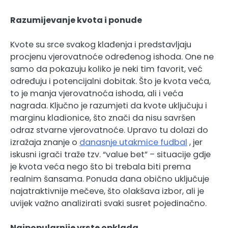
Razumijevanje kvota i ponude
Kvote su srce svakog klađenja i predstavljaju
procjenu vjerovatnoće određenog ishoda. One ne
samo da pokazuju koliko je neki tim favorit, već
određuju i potencijalni dobitak. Što je kvota veća,
to je manja vjerovatnoća ishoda, ali i veća
nagrada. Ključno je razumjeti da kvote uključuju i
marginu kladionice, što znači da nisu savršen
odraz stvarne vjerovatnoće. Upravo tu dolazi do
izražaja znanje o
danasnje utakmice fudbal
, jer
iskusni igrači traže tzv. “value bet” – situacije gdje
je kvota veća nego što bi trebala biti prema
realnim šansama. Ponuda dana obično uključuje
najatraktivnije mečeve, što olakšava izbor, ali je
uvijek važno analizirati svaki susret pojedinačno.
Najpopularnije vrste opklada