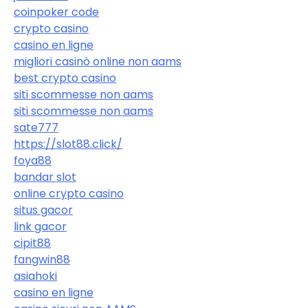
coinpoker code
crypto casino
casino en ligne
migliori casinò online non aams
best crypto casino
siti scommesse non aams
siti scommesse non aams
sate777
https://slot88.click/
foya88
bandar slot
online crypto casino
situs gacor
link gacor
cipit88
fangwin88
asiahoki
casino en ligne