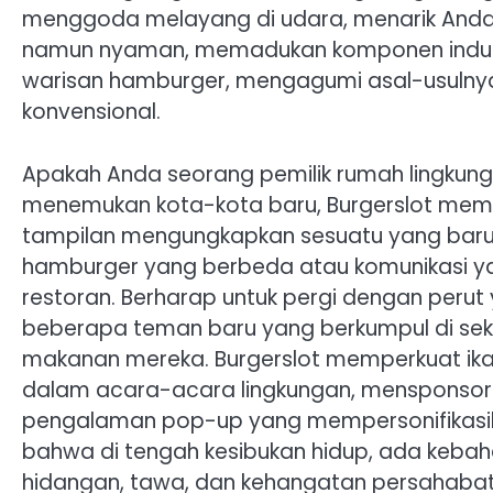
menggoda melayang di udara, menarik Anda 
namun nyaman, memadukan komponen indust
warisan hamburger, mengagumi asal-usuln
konvensional.
Apakah Anda seorang pemilik rumah lingkung
menemukan kota-kota baru, Burgerslot mema
tampilan mengungkapkan sesuatu yang baru
hamburger yang berbeda atau komunikasi y
restoran. Berharap untuk pergi dengan perut
beberapa teman baru yang berkumpul di sek
makanan mereka. Burgerslot memperkuat ik
dalam acara-acara lingkungan, mensponso
pengalaman pop-up yang mempersonifikasika
bahwa di tengah kesibukan hidup, ada keba
hidangan, tawa, dan kehangatan persahabat