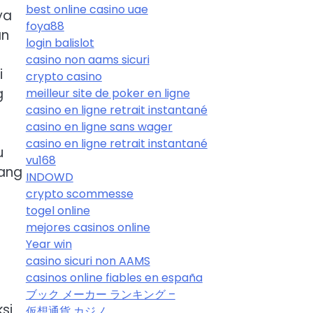
best online casino uae
ya
foya88
an
login balislot
casino non aams sicuri
i
crypto casino
g
meilleur site de poker en ligne
casino en ligne retrait instantané
casino en ligne sans wager
casino en ligne retrait instantané
u
vu168
yang
INDOWD
crypto scommesse
togel online
mejores casinos online
i
Year win
casino sicuri non AAMS
casinos online fiables en españa
ブック メーカー ランキング –
si
仮想通貨 カジノ