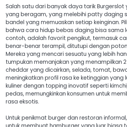
Salah satu dari banyak daya tarik Burgerslo
yang beragam, yang melebihi patty daging 
bandel yang memuaskan setiap keinginan. P
bahwa cara hidup bebas daging bisa sama l
contoh, adalah favorit pengikut, termasuk 
benar-benar terampil, ditutupi dengan poton
Mereka yang mencari sesuatu yang lebih han
tumpukan memanjakan yang menampilkan 2 ro
cheddar yang dicairkan, selada, tomat, ba
meningkatkan profil rasa ke ketinggian yang
kuliner dengan topping inovatif seperti kimc
pedas, memungkinkan konsumen untuk membu
rasa eksotis.
Untuk penikmat burger dan restoran informa
untuk membuat hamburger yang luar biasa te