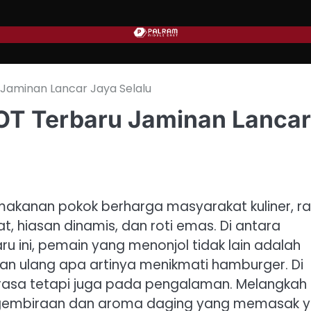
 Jaminan Lancar Jaya Selalu
LOT Terbaru Jaminan Lancar
akanan pokok berharga masyarakat kuliner, r
at, hiasan dinamis, dan roti emas. Di antara
 ini, pemain yang menonjol tidak lain adalah
an ulang apa artinya menikmati hamburger. Di
 rasa tetapi juga pada pengalaman. Melangkah
egembiraan dan aroma daging yang memasak 