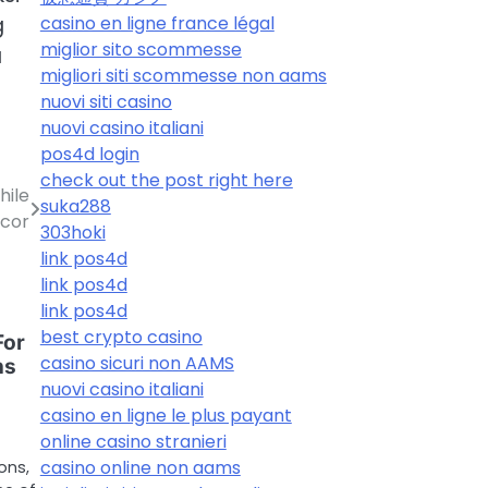
g
casino en ligne france légal
miglior sito scommesse
a
migliori siti scommesse non aams
nuovi siti casino
nuovi casino italiani
pos4d login
check out the post right here
hile
suka288
acor
303hoki
link pos4d
link pos4d
link pos4d
best crypto casino
For
casino sicuri non AAMS
ns
nuovi casino italiani
casino en ligne le plus payant
online casino stranieri
casino online non aams
ons,