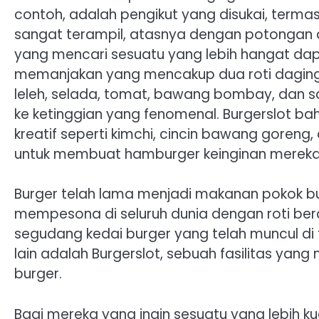
contoh, adalah pengikut yang disukai, term
sangat terampil, atasnya dengan potongan a
yang mencari sesuatu yang lebih hangat da
memanjakan yang mencakup dua roti daging
leleh, selada, tomat, bawang bombay, dan s
ke ketinggian yang fenomenal. Burgerslot
kreatif seperti kimchi, cincin bawang goren
untuk membuat hamburger keinginan mereka 
Burger telah lama menjadi makanan pokok bud
mempesona di seluruh dunia dengan roti berai
segudang kedai burger yang telah muncul di 
lain adalah Burgerslot, sebuah fasilitas yan
burger.
Bagi mereka yang ingin sesuatu yang lebih kuat