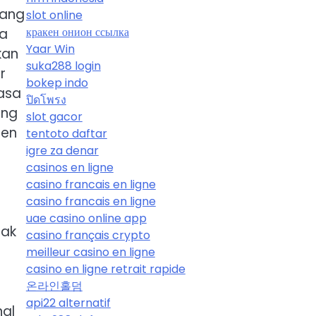
yang
slot online
кракен онион ссылка
ka
Yaar Win
kan
suka288 login
r
bokep indo
asa
ปิดโพรง
ing
slot gacor
ien
tentoto daftar
igre za denar
casinos en ligne
casino francais en ligne
casino francais en ligne
uae casino online app
dak
casino français crypto
meilleur casino en ligne
casino en ligne retrait rapide
온라인홀덤
api22 alternatif
nal