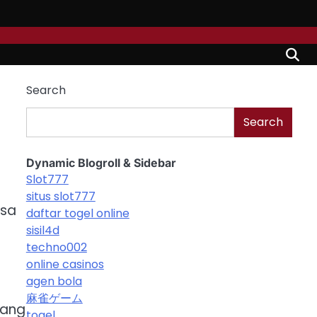
Search
Search
Dynamic Blogroll & Sidebar
Slot777
situs slot777
asa
daftar togel online
sisil4d
techno002
online casinos
agen bola
麻雀ゲーム
yang
togel