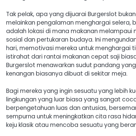
Tak pelak, apa yang dijuarai Burgerslot buka
melainkan pengalaman menghargai selera, be
adalah lokasi di mana makanan melampaui nu
sosial dan pertukaran budaya. Ini mengundan
hari, memotivasi mereka untuk menghargai 
istirahat dari rantai makanan cepat saji bi
Burgerslot menawarkan sudut pandang yan
kenangan biasanya dibuat di sekitar meja.
Bagi mereka yang ingin sesuatu yang lebih kuat
lingkungan yang luar biasa yang sangat co
berpengetahuan luas dan antusias, bersem
sempurna untuk meningkatkan cita rasa hid
keju klasik atau mencoba sesuatu yang berani