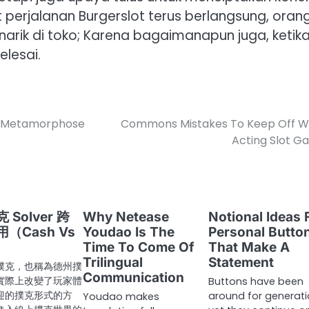
 perjalanan Burgerslot terus berlangsung, oran
rik di toko; Karena bagaimanapun juga, ketik
elesai.
ls Metamorphose
Commons Mistakes To Keep Off W
Acting Slot G
 Solver 跨
Why Netease
Notional Ideas 
（Cash Vs
Youdao Is The
Personal Butto
）
Time To Come Of
That Make A
Trilingual
Statement
撲克，也稱為德州撲
Communication
實際上改變了玩家體
Buttons have been
迎的撲克形式的方
around for generati
Youdao makes