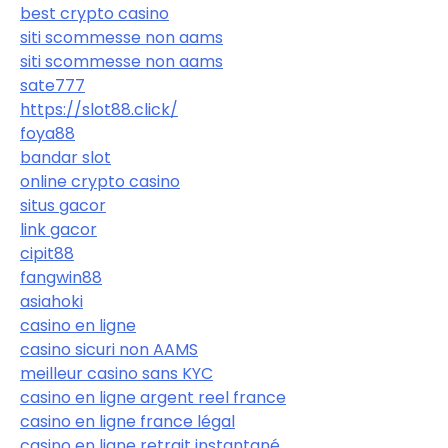
best crypto casino
siti scommesse non aams
siti scommesse non aams
sate777
https://slot88.click/
foya88
bandar slot
online crypto casino
situs gacor
link gacor
cipit88
fangwin88
asiahoki
casino en ligne
casino sicuri non AAMS
meilleur casino sans KYC
casino en ligne argent reel france
casino en ligne france légal
casino en ligne retrait instantané