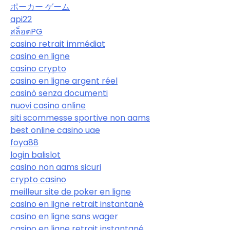
ポーカー ゲーム
api22
สล็อตPG
casino retrait immédiat
casino en ligne
casino crypto
casino en ligne argent réel
casinò senza documenti
nuovi casino online
siti scommesse sportive non aams
best online casino uae
foya88
login balislot
casino non aams sicuri
crypto casino
meilleur site de poker en ligne
casino en ligne retrait instantané
casino en ligne sans wager
casino en ligne retrait instantané