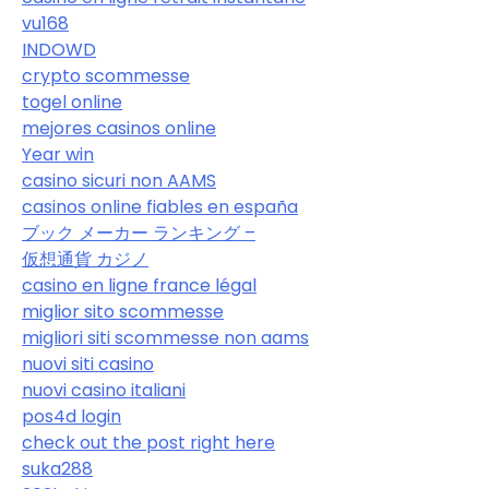
vu168
INDOWD
crypto scommesse
togel online
mejores casinos online
Year win
casino sicuri non AAMS
casinos online fiables en españa
ブック メーカー ランキング –
仮想通貨 カジノ
casino en ligne france légal
miglior sito scommesse
migliori siti scommesse non aams
nuovi siti casino
nuovi casino italiani
pos4d login
check out the post right here
suka288