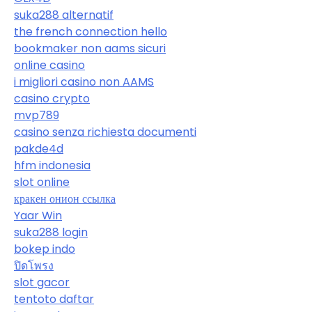
suka288 alternatif
the french connection hello
bookmaker non aams sicuri
online casino
i migliori casino non AAMS
casino crypto
mvp789
casino senza richiesta documenti
pakde4d
hfm indonesia
slot online
кракен онион ссылка
Yaar Win
suka288 login
bokep indo
ปิดโพรง
slot gacor
tentoto daftar