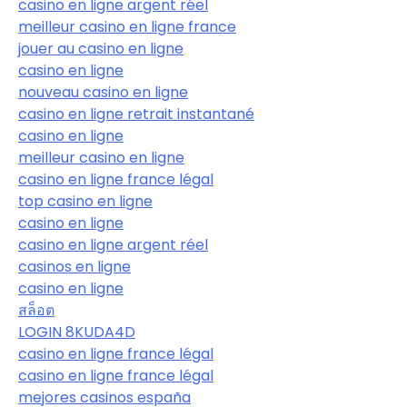
casino en ligne argent réel
meilleur casino en ligne france
jouer au casino en ligne
casino en ligne
nouveau casino en ligne
casino en ligne retrait instantané
casino en ligne
meilleur casino en ligne
casino en ligne france légal
top casino en ligne
casino en ligne
casino en ligne argent réel
casinos en ligne
casino en ligne
สล็อต
LOGIN 8KUDA4D
casino en ligne france légal
casino en ligne france légal
mejores casinos españa