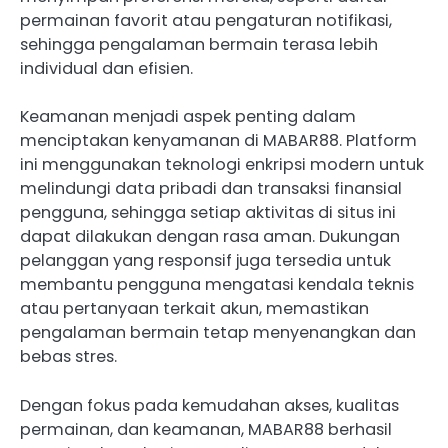
permainan favorit atau pengaturan notifikasi,
sehingga pengalaman bermain terasa lebih
individual dan efisien.
Keamanan menjadi aspek penting dalam
menciptakan kenyamanan di MABAR88. Platform
ini menggunakan teknologi enkripsi modern untuk
melindungi data pribadi dan transaksi finansial
pengguna, sehingga setiap aktivitas di situs ini
dapat dilakukan dengan rasa aman. Dukungan
pelanggan yang responsif juga tersedia untuk
membantu pengguna mengatasi kendala teknis
atau pertanyaan terkait akun, memastikan
pengalaman bermain tetap menyenangkan dan
bebas stres.
Dengan fokus pada kemudahan akses, kualitas
permainan, dan keamanan, MABAR88 berhasil