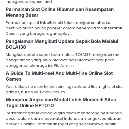
indulgence, repose, and…
Permainan Slot Online Hiburan dan Kesempatan
Menang Besar
Permainan rtpslot link alternatif telah menjadi salah satu
bentuk hiburan paling populer dalam beberapa tahun terakhir.
Desain yang beragam, gameplay…
Pengalaman Mengikuti Update Sepak Bola Melalui
BOLA138
Mengikuti update sepak bola melalui BOLA138 menghadirkan
pengalaman yang lebih interaktif dan informatif bagi para
penggemar olahraga ini. Platform ini…
A Guide To Multi-reel And Multi-line Online Slot
Games
You’re likely no alien to the spinning reels and flash lights of slot
games, but do you know how to…
Mengatur Angka dan Modal Lebih Mudah di Situs
Togel Online HPTOTO
Perkembangan teknologi digital telah mendorong perubahan
besar dalam cara masyarakat Indonesia mengakses hiburan
berbasis online. Permainan togel yang sebelumnya identik…