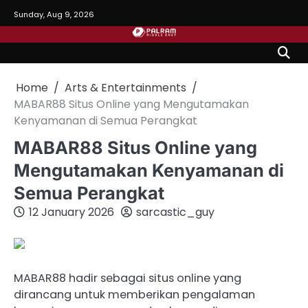
Skip
Sunday, Aug 9, 2026
to
content
Home
Arts & Entertainments
MABAR88 Situs Online yang Mengutamakan
Kenyamanan di Semua Perangkat
MABAR88 Situs Online yang
Mengutamakan Kenyamanan di
Semua Perangkat
12 January 2026
sarcastic_guy
MABAR88 hadir sebagai situs online yang
dirancang untuk memberikan pengalaman