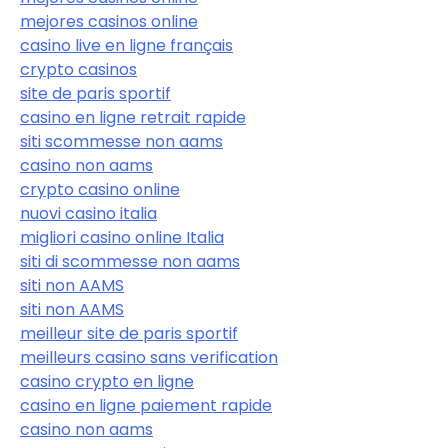
mejores casinos online
casino live en ligne français
crypto casinos
site de paris sportif
casino en ligne retrait rapide
siti scommesse non aams
casino non aams
crypto casino online
nuovi casino italia
migliori casino online Italia
siti di scommesse non aams
siti non AAMS
siti non AAMS
meilleur site de paris sportif
meilleurs casino sans verification
casino crypto en ligne
casino en ligne paiement rapide
casino non aams