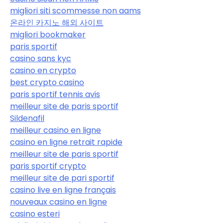
migliori siti scommesse non aams
온라인 카지노 해외 사이트
migliori bookmaker
paris sportif
casino sans kyc
casino en crypto
best crypto casino
paris sportif tennis avis
meilleur site de paris sportif
Sildenafil
meilleur casino en ligne
casino en ligne retrait rapide
meilleur site de paris sportif
paris sportif crypto
meilleur site de pari sportif
casino live en ligne français
nouveaux casino en ligne
casino esteri