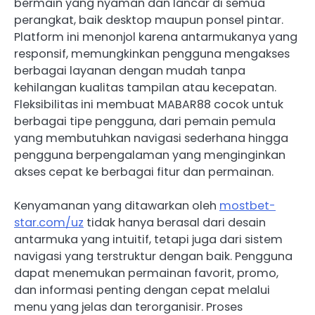
bermain yang nyaman dan lancar di semua
perangkat, baik desktop maupun ponsel pintar.
Platform ini menonjol karena antarmukanya yang
responsif, memungkinkan pengguna mengakses
berbagai layanan dengan mudah tanpa
kehilangan kualitas tampilan atau kecepatan.
Fleksibilitas ini membuat MABAR88 cocok untuk
berbagai tipe pengguna, dari pemain pemula
yang membutuhkan navigasi sederhana hingga
pengguna berpengalaman yang menginginkan
akses cepat ke berbagai fitur dan permainan.
Kenyamanan yang ditawarkan oleh
mostbet-
star.com/uz
tidak hanya berasal dari desain
antarmuka yang intuitif, tetapi juga dari sistem
navigasi yang terstruktur dengan baik. Pengguna
dapat menemukan permainan favorit, promo,
dan informasi penting dengan cepat melalui
menu yang jelas dan terorganisir. Proses