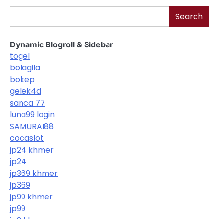
Search
Dynamic Blogroll & Sidebar
togel
bolagila
bokep
gelek4d
sanca 77
luna99 login
SAMURAI88
cocaslot
jp24 khmer
jp24
jp369 khmer
jp369
jp99 khmer
jp99