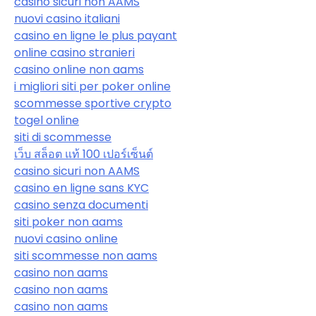
casino sicuri non AAMS
nuovi casino italiani
casino en ligne le plus payant
online casino stranieri
casino online non aams
i migliori siti per poker online
scommesse sportive crypto
togel online
siti di scommesse
เว็บ สล็อต แท้ 100 เปอร์เซ็นต์
casino sicuri non AAMS
casino en ligne sans KYC
casino senza documenti
siti poker non aams
nuovi casino online
siti scommesse non aams
casino non aams
casino non aams
casino non aams