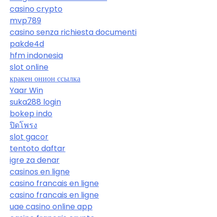
casino crypto
mvp789
casino senza richiesta documenti
pakde4d
hfm indonesia
slot online
кракен онион ссылка
Yaar Win
suka288 login
bokep indo
ปิดโพรง
slot gacor
tentoto daftar
igre za denar
casinos en ligne
casino francais en ligne
casino francais en ligne
uae casino online app