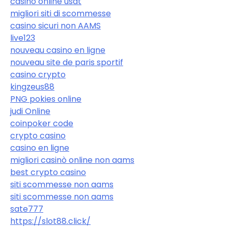
casino online usdt
migliori siti di scommesse
casino sicuri non AAMS
live123
nouveau casino en ligne
nouveau site de paris sportif
casino crypto
kingzeus88
PNG pokies online
judi Online
coinpoker code
crypto casino
casino en ligne
migliori casinò online non aams
best crypto casino
siti scommesse non aams
siti scommesse non aams
sate777
https://slot88.click/