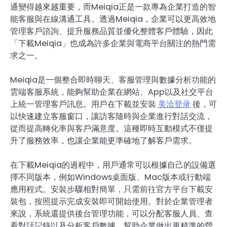
通變得越來越重要，而Meiqia正是一款專為企業打造的智
能客服與在線溝通工具。透過Meiqia，企業可以更高效地
管理客戶諮詢、提升服務品質並優化整體客戶體驗，因此
「下載Meiqia」也成為許多企業與電商平台關注的熱門需
求之一。
Meiqia是一個整合即時聊天、客服管理與數據分析功能的
雲端客服系統，能夠幫助企業在網站、App以及社交平台
上統一管理客戶訊息。用戶在下載並安裝
美洽登录
後，可
以快速建立客服窗口，讓訪客隨時與企業進行對話交流，
從而提高轉化率與客戶滿意度。這種即時互動模式不僅提
升了服務效率，也讓企業能更準確地了解客戶需求。
在下載Meiqia的過程中，用戶通常可以根據自己的設備選
擇不同版本，例如Windows桌面版、Mac版本或行動端
應用程式。安裝步驟相對簡單，只需前往官方平台下載安
裝包，按照提示完成安裝即可開始使用。對於企業管理者
來說，系統還提供後台管理功能，可以分配客服人員、查
看對話記錄以及分析客戶數據，幫助企業做出更精準的營