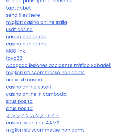
site de paris sportif nouveau
taptapbet
send files here
migliori casino online Italia
usdt casino
casino non aams
casino non aams
M88 link
foya88
Abogado lesiones accidente tráfico Sabadell
migliori siti scommesse non aams
nuovi siti casino
casino online esteri
casino online in cambodia
situs pos4d
situs pos4d
オンラインカジノ サイト
casino sicuri non AAMS
migliori siti scommesse non aams