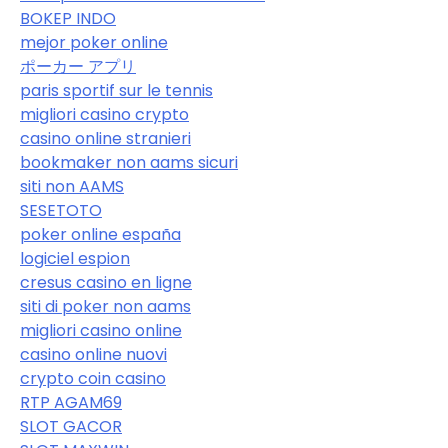
BOKEP INDO
mejor poker online
ポーカー アプリ
paris sportif sur le tennis
migliori casino crypto
casino online stranieri
bookmaker non aams sicuri
siti non AAMS
SESETOTO
poker online españa
logiciel espion
cresus casino en ligne
siti di poker non aams
migliori casino online
casino online nuovi
crypto coin casino
RTP AGAM69
SLOT GACOR