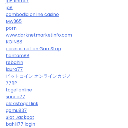
jp8 khmer
jp8
cambodia online casino
Mw365
porn
www.darknetmarketinfo.com
KOIN88
casinos not on GamStop
hantam88
rebahin
laura77
ビットコイン オンラインカジノ
77RP
togel online
sanca77
alexistogel link
gomu837
Slot Jackpot
bahlil77 login