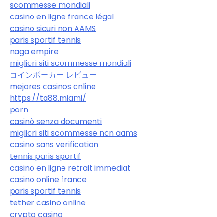
scommesse mondiali
casino en ligne france légal
casino sicuri non AAMS
paris sportif tennis
naga empire
migliori siti scommesse mondiali
コインポーカー レビュー
mejores casinos online
https://ta88.miami/
porn
casinò senza documenti
migliori siti scommesse non aams
casino sans verification
tennis paris sportif
casino en ligne retrait immediat
casino online france
paris sportif tennis
tether casino online
crypto casino