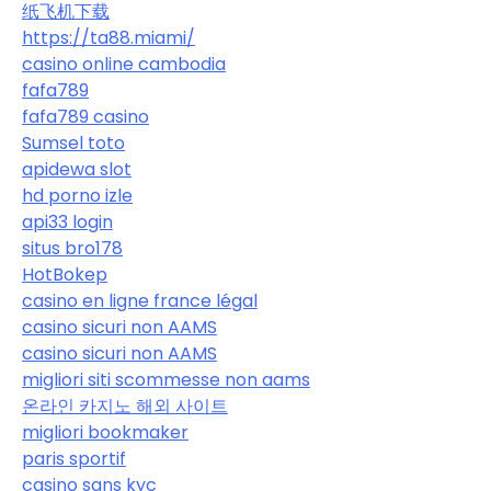
纸飞机下载
https://ta88.miami/
casino online cambodia
fafa789
fafa789 casino
Sumsel toto
apidewa slot
hd porno izle
api33 login
situs bro178
HotBokep
casino en ligne france légal
casino sicuri non AAMS
casino sicuri non AAMS
migliori siti scommesse non aams
온라인 카지노 해외 사이트
migliori bookmaker
paris sportif
casino sans kyc