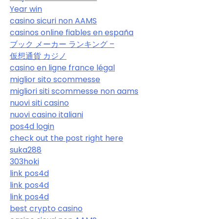
Year win
casino sicuri non AAMS
casinos online fiables en españa
ブック メーカー ランキング –
仮想通貨 カジノ
casino en ligne france légal
miglior sito scommesse
migliori siti scommesse non aams
nuovi siti casino
nuovi casino italiani
pos4d login
check out the post right here
suka288
303hoki
link pos4d
link pos4d
link pos4d
best crypto casino