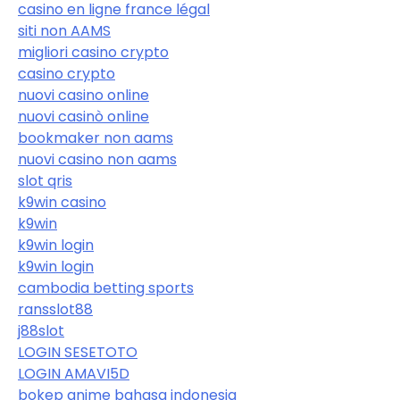
casino en ligne france légal
siti non AAMS
migliori casino crypto
casino crypto
nuovi casino online
nuovi casinò online
bookmaker non aams
nuovi casino non aams
slot qris
k9win casino
k9win
k9win login
k9win login
cambodia betting sports
ransslot88
j88slot
LOGIN SESETOTO
LOGIN AMAVI5D
bokep anime bahasa indonesia