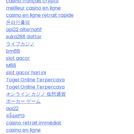
casino français crypto
meilleur casino en ligne
casino en ligne retrait rapide
온라인홀덤
api22 alternatif
suka288 daftar
ライブカジノ
bm88
slot gacor
M88
slot gacor hari ini
Togel Online Terpercaya
Togel Online Terpercaya
オンライン カジノ 仮想通貨
ポーカー ゲーム
api22
สล็อตPG
casino retrait immédiat
casino en ligne