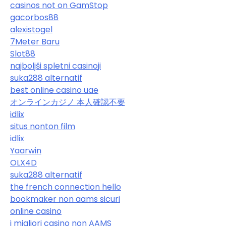
casinos not on GamStop
gacorbos88
alexistogel
7Meter Baru
Slot88
najboljši spletni casinoji
suka288 alternatif
best online casino uae
オンラインカジノ 本人確認不要
idlix
situs nonton film
idlix
Yaarwin
OLX4D
suka288 alternatif
the french connection hello
bookmaker non aams sicuri
online casino
i migliori casino non AAMS