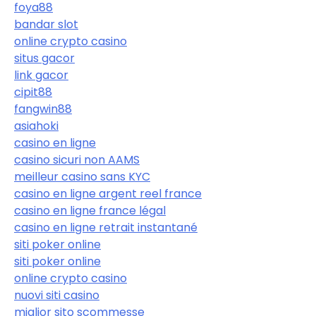
foya88
bandar slot
online crypto casino
situs gacor
link gacor
cipit88
fangwin88
asiahoki
casino en ligne
casino sicuri non AAMS
meilleur casino sans KYC
casino en ligne argent reel france
casino en ligne france légal
casino en ligne retrait instantané
siti poker online
siti poker online
online crypto casino
nuovi siti casino
miglior sito scommesse