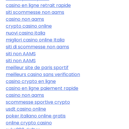
casino en ligne retrait rapide
siti scommesse non aams
casino non aams
crypto casino online
nuovi casino italia
migliori casino online Italia
siti di scommesse non aams
siti non AAMS
siti non AAMS
meilleur site de paris sportif
meilleurs casino sans verification
casino crypto en ligne
casino en ligne paiement rapide
casino non aams
scommesse sportive crypto
usdt casino online
poker italiano online gratis
online crypto casino