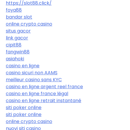
https://slot88.click/
foya88
bandar slot
online crypto casino
situs gacor
link gacor
cipit88
fangwin88
asiahoki
casino en ligne
casino sicuri non AAMS
meilleur casino sans KYC
casino en ligne argent reel france
casino en ligne france légal
casino en ligne retrait instantané
siti poker online
siti poker online
online crypto casino
nuovi siti casino