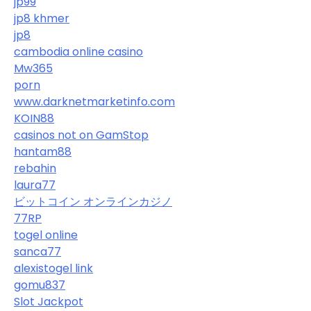
jp99
jp8 khmer
jp8
cambodia online casino
Mw365
porn
www.darknetmarketinfo.com
KOIN88
casinos not on GamStop
hantam88
rebahin
laura77
ビットコイン オンラインカジノ
77RP
togel online
sanca77
alexistogel link
gomu837
Slot Jackpot