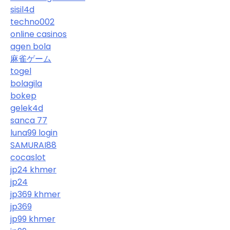
sisil4d
techno002
online casinos
agen bola
麻雀ゲーム
togel
bolagila
bokep
gelek4d
sanca 77
luna99 login
SAMURAI88
cocaslot
jp24 khmer
jp24
jp369 khmer
jp369
jp99 khmer