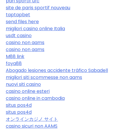
pari sportif ufc
site de paris sportif nouveau
taptapbet
send files here
migliori casino online Italia
usdt casino
casino non aams
casino non aams
M88 link
foya88
Abogado lesiones accidente tráfico Sabadell
migliori siti scommesse non aams
nuovi siti casino
casino online esteri
casino online in cambodia
situs pos4d
situs pos4d
オンラインカジノ サイト
casino sicuri non AAMS