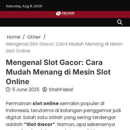
Skip
Saturday, Aug 8, 2026
to
content
Home
Other
Mengenal Slot Gacor: Cara Mudah Menang di Mesin
Slot Online
Mengenal Slot Gacor: Cara
Mudah Menang di Mesin Slot
Online
5 June 2025
ShahFaisal
Permainan
slot online
semakin populer di
Indonesia, terutama di kalangan penggemar judi
digital. Salah satu istilah yang sering terdengar
adalah
“Slot Gacor”
. Namun, apa sebenarnya