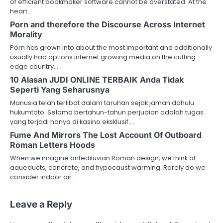
of efficient bookmaker software cannot be overstated. At the
heart…
Porn and therefore the Discourse Across Internet
Morality
Porn has grown into about the most important and additionally
usually had options internet growing media on the cutting-
edge country…
10 Alasan JUDI ONLINE TERBAIK Anda Tidak
Seperti Yang Seharusnya
Manusia telah terlibat dalam taruhan sejak jaman dahulu
hukumtoto. Selama bertahun-tahun perjudian adalah tugas
yang terjadi hanya di kasino eksklusif.…
Fume And Mirrors The Lost Account Of Outboard
Roman Letters Hoods
When we imagine antediluvian Roman design, we think of
aqueducts, concrete, and hypocaust warming. Rarely do we
consider indoor air…
Leave a Reply