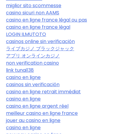
miglior sito scommesse
casino sicuri non AAMS
casino en ligne france légal ou pas
casino en ligne france légal
LOGIN ILMUTOTO
casinos online sin verificación
ライブカジノ ブラックジャック
アプリ オンラインカジノ
non verification casino
link tunai138
casino en ligne
casinos sin verificación
casino en ligne retrait immédiat
casino en ligne
casino en ligne argent réel
meilleur casino en ligne france
jouer au casino en ligne
casino en ligne