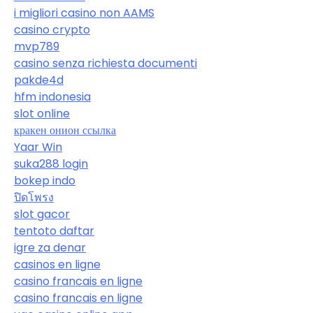
i migliori casino non AAMS
casino crypto
mvp789
casino senza richiesta documenti
pakde4d
hfm indonesia
slot online
кракен онион ссылка
Yaar Win
suka288 login
bokep indo
ปิดโพรง
slot gacor
tentoto daftar
igre za denar
casinos en ligne
casino francais en ligne
casino francais en ligne