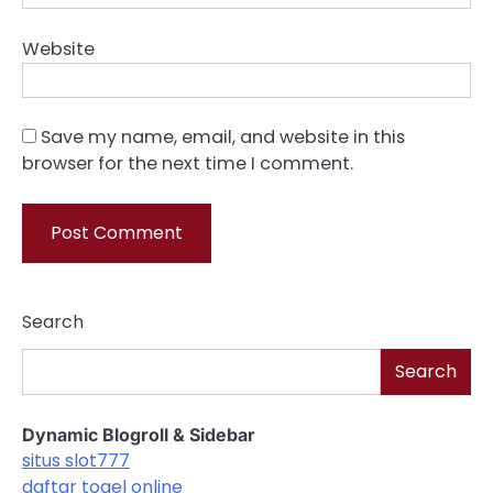
Website
Save my name, email, and website in this
browser for the next time I comment.
Search
Search
Dynamic Blogroll & Sidebar
situs slot777
daftar togel online