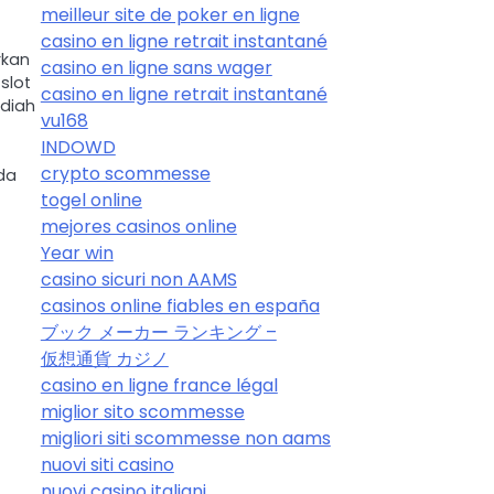
meilleur site de poker en ligne
casino en ligne retrait instantané
rkan
casino en ligne sans wager
slot
casino en ligne retrait instantané
adiah
vu168
INDOWD
crypto scommesse
da
togel online
mejores casinos online
Year win
casino sicuri non AAMS
casinos online fiables en españa
ブック メーカー ランキング –
仮想通貨 カジノ
casino en ligne france légal
miglior sito scommesse
migliori siti scommesse non aams
nuovi siti casino
nuovi casino italiani