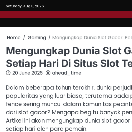
Skip
Saturday, Aug 8, 2026
to
content
Home
Gaming
Mengungkap Dunia Slot Gacor: Pelu
Mengungkap Dunia Slot G
Setiap Hari Di Situs Slot 
20 June 2026
ahead_time
Dalam beberapa tahun terakhir, dunia perjudi
popularitas yang luar biasa, terutama pada pe
fence sering muncul dalam komunitas pecinta
dari slot gacor? Mengapa begitu banyak pema
Artikel ini akan mengungkap dunia slot gac
setiap hari oleh para pemain.