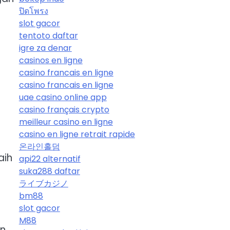
ปิดโพรง
slot gacor
tentoto daftar
igre za denar
casinos en ligne
casino francais en ligne
casino francais en ligne
uae casino online app
casino français crypto
meilleur casino en ligne
casino en ligne retrait rapide
온라인홀덤
aih
api22 alternatif
suka288 daftar
ライブカジノ
bm88
slot gacor
M88
an