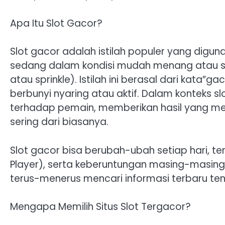
Apa Itu Slot Gacor?
Slot gacor adalah istilah populer yang digu
sedang dalam kondisi mudah menang atau 
atau sprinkle). Istilah ini berasal dari kata”
berbunyi nyaring atau aktif. Dalam konteks s
terhadap pemain, memberikan hasil yang me
sering dari biasanya.
Slot gacor bisa berubah-ubah setiap hari, t
Player), serta keberuntungan masing-masing
terus-menerus mencari informasi terbaru tenta
Mengapa Memilih Situs Slot Tergacor?