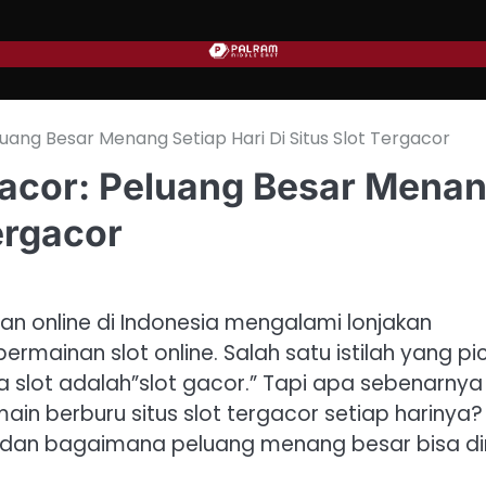
ang Besar Menang Setiap Hari Di Situs Slot Tergacor
acor: Peluang Besar Mena
Tergacor
an online di Indonesia mengalami lonjakan
rmainan slot online. Salah satu istilah yang pi
 slot adalah”slot gacor.” Tapi apa sebenarnya 
in berburu situs slot tergacor setiap harinya?
or dan bagaimana peluang menang besar bisa di