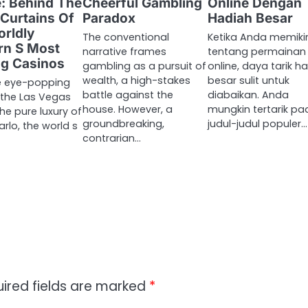
: Behind The
Cheerful Gambling
Online Dengan
 Curtains Of
Paradox
Hadiah Besar
rldly
The conventional
Ketika Anda memiki
rn S Most
narrative frames
tentang permainan 
ng Casinos
gambling as a pursuit of
online, daya tarik h
wealth, a high-stakes
besar sulit untuk
e eye-popping
battle against the
diabaikan. Anda
f the Las Vegas
house. However, a
mungkin tertarik pa
the pure luxury of
groundbreaking,
judul-judul populer…
rlo, the world s
contrarian…
ired fields are marked
*