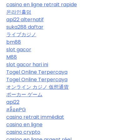
casino en ligne retrait rapide
온라인홀덤
api22 alternatif
suka288 daftar
ライブカジノ
bm88
slot gacor
M88
slot gacor hari ini
Togel Online Terpercaya
Togel Online Terpercaya
オンライン カジノ 仮想通貨
ポーカー ゲーム
api22
สล็อตPG
casino retrait immédiat
casino en ligne
casino crypto
casino en ligne argent réel