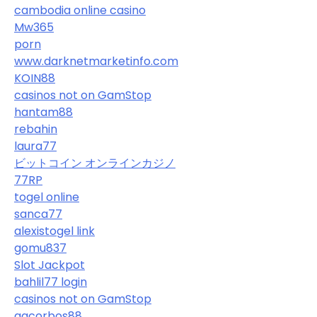
cambodia online casino
Mw365
porn
www.darknetmarketinfo.com
KOIN88
casinos not on GamStop
hantam88
rebahin
laura77
ビットコイン オンラインカジノ
77RP
togel online
sanca77
alexistogel link
gomu837
Slot Jackpot
bahlil77 login
casinos not on GamStop
gacorbos88