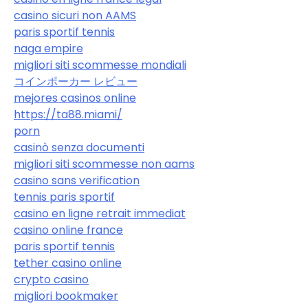
casino sicuri non AAMS
paris sportif tennis
naga empire
migliori siti scommesse mondiali
コインポーカー レビュー
mejores casinos online
https://ta88.miami/
porn
casinò senza documenti
migliori siti scommesse non aams
casino sans verification
tennis paris sportif
casino en ligne retrait immediat
casino online france
paris sportif tennis
tether casino online
crypto casino
migliori bookmaker