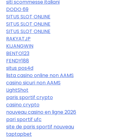
siti scommesse italiani
DODO 69
SITUS SLOT ONLINE
SITUS SLOT ONLINE
SITUS SLOT ONLINE
RAKYATJP
KIJANGWIN
BENTO123
FENDY188
situs pos4d
lista casino online non AAMS
casino sicuri non AAMS
LightShot
paris sportif crypto
casino crypto
nouveau casino en ligne 2026
pari sportif ufc
site de paris sportif nouveau
taptapbet