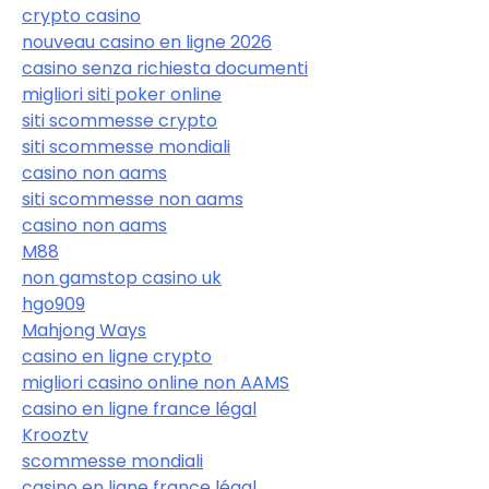
crypto casino
nouveau casino en ligne 2026
casino senza richiesta documenti
migliori siti poker online
siti scommesse crypto
siti scommesse mondiali
casino non aams
siti scommesse non aams
casino non aams
M88
non gamstop casino uk
hgo909
Mahjong Ways
casino en ligne crypto
migliori casino online non AAMS
casino en ligne france légal
Krooztv
scommesse mondiali
casino en ligne france légal