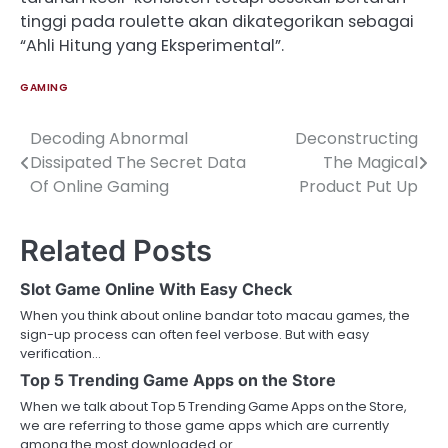
tinggi pada roulette akan dikategorikan sebagai
“Ahli Hitung yang Eksperimental”.
GAMING
Decoding Abnormal
Deconstructing
Post
Dissipated The Secret Data
The Magical
navigation
Of Online Gaming
Product Put Up
Related Posts
Slot Game Online With Easy Check
When you think about online bandar toto macau games, the
sign-up process can often feel verbose. But with easy
verification…
Top 5 Trending Game Apps on the Store
When we talk about Top 5 Trending Game Apps on the Store,
we are referring to those game apps which are currently
among the most downloaded or…