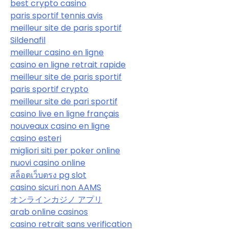
best crypto casino
paris sportif tennis avis
meilleur site de paris sportif
Sildenafil
meilleur casino en ligne
casino en ligne retrait rapide
meilleur site de paris sportif
paris sportif crypto
meilleur site de pari sportif
casino live en ligne français
nouveaux casino en ligne
casino esteri
migliori siti per poker online
nuovi casino online
สล็อตเว็บตรง pg slot
casino sicuri non AAMS
オンラインカジノ アプリ
arab online casinos
casino retrait sans verification