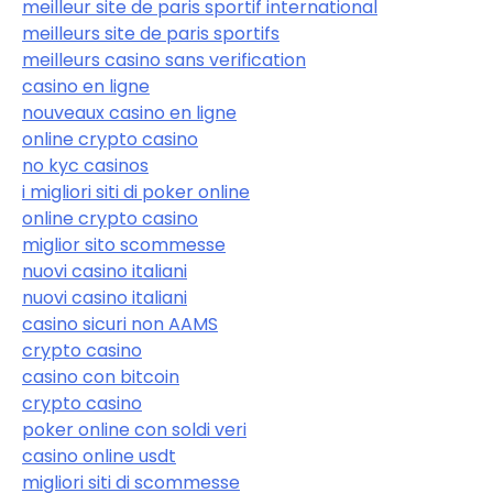
meilleur site de paris sportif international
meilleurs site de paris sportifs
meilleurs casino sans verification
casino en ligne
nouveaux casino en ligne
online crypto casino
no kyc casinos
i migliori siti di poker online
online crypto casino
miglior sito scommesse
nuovi casino italiani
nuovi casino italiani
casino sicuri non AAMS
crypto casino
casino con bitcoin
crypto casino
poker online con soldi veri
casino online usdt
migliori siti di scommesse