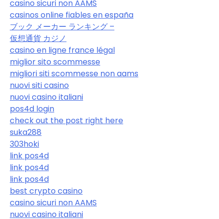
casino sicuri non AAMS
casinos online fiables en españa
ブック メーカー ランキング –
仮想通貨 カジノ
casino en ligne france légal
miglior sito scommesse
migliori siti scommesse non aams
nuovi siti casino
nuovi casino italiani
pos4d login
check out the post right here
suka288
303hoki
link pos4d
link pos4d
link pos4d
best crypto casino
casino sicuri non AAMS
nuovi casino italiani