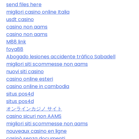
send files here
migliori casino online Italia
usdt casino
casino non aams
casino non aams
M88 link
foya88
Abogado lesiones accidente tráfico Sabadell
migliori siti scommesse non aams
nuovi siti casino
casino online esteri
casino online in cambodia
situs pos4d
situs pos4d
オンラインカジノ サイト
casino sicuri non AAMS
migliori siti scommesse non aams
nouveaux casino en ligne
casinò senza documenti