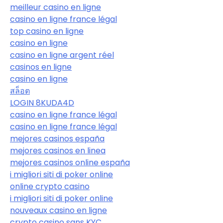
meilleur casino en ligne
casino en ligne france légal
top casino en ligne
casino en ligne
casino en ligne argent réel
casinos en ligne
casino en ligne
สล็อต
LOGIN 8KUDA4D
casino en ligne france légal
casino en ligne france légal
mejores casinos españa
mejores casinos en linea
mejores casinos online españa
i migliori siti di poker online
online crypto casino
i migliori siti di poker online
nouveaux casino en ligne
crypto casino sans KYC