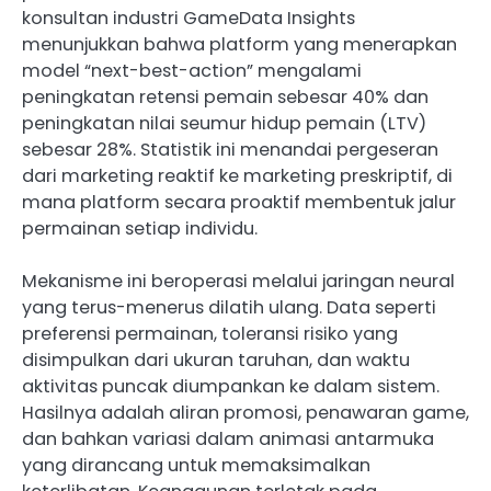
konsultan industri GameData Insights
menunjukkan bahwa platform yang menerapkan
model “next-best-action” mengalami
peningkatan retensi pemain sebesar 40% dan
peningkatan nilai seumur hidup pemain (LTV)
sebesar 28%. Statistik ini menandai pergeseran
dari marketing reaktif ke marketing preskriptif, di
mana platform secara proaktif membentuk jalur
permainan setiap individu.
Mekanisme ini beroperasi melalui jaringan neural
yang terus-menerus dilatih ulang. Data seperti
preferensi permainan, toleransi risiko yang
disimpulkan dari ukuran taruhan, dan waktu
aktivitas puncak diumpankan ke dalam sistem.
Hasilnya adalah aliran promosi, penawaran game,
dan bahkan variasi dalam animasi antarmuka
yang dirancang untuk memaksimalkan