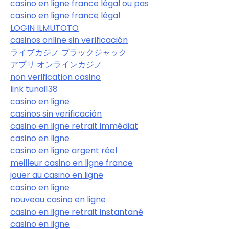
casino en ligne france légal ou pas
casino en ligne france légal
LOGIN ILMUTOTO
casinos online sin verificación
ライブカジノ ブラックジャック
アプリ オンラインカジノ
non verification casino
link tunai138
casino en ligne
casinos sin verificación
casino en ligne retrait immédiat
casino en ligne
casino en ligne argent réel
meilleur casino en ligne france
jouer au casino en ligne
casino en ligne
nouveau casino en ligne
casino en ligne retrait instantané
casino en ligne