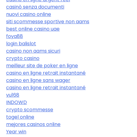
casinò senza documenti
nuovi casino online
siti scommesse sportive non aams
best online casino uae
foya88
login balislot
casino non aams sicuri
crypto casino
meilleur site de poker en ligne
casino en ligne retrait instantané
casino en ligne sans wager
casino en ligne retrait instantané
vu168
INDOWD
crypto scommesse
togel online
mejores casinos online
Year win