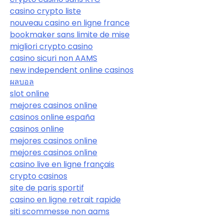
casino crypto liste
nouveau casino en ligne france
bookmaker sans limite de mise
migliori crypto casino
casino sicuri non AAMS
new independent online casinos
ผลบอล
slot online
mejores casinos online
casinos online españa
casinos online
mejores casinos online
mejores casinos online
casino live en ligne français
crypto casinos
site de paris sportif
casino en ligne retrait rapide
siti scommesse non aams