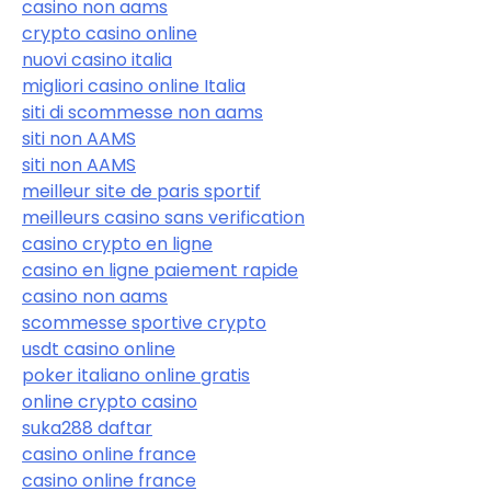
casino non aams
crypto casino online
nuovi casino italia
migliori casino online Italia
siti di scommesse non aams
siti non AAMS
siti non AAMS
meilleur site de paris sportif
meilleurs casino sans verification
casino crypto en ligne
casino en ligne paiement rapide
casino non aams
scommesse sportive crypto
usdt casino online
poker italiano online gratis
online crypto casino
suka288 daftar
casino online france
casino online france