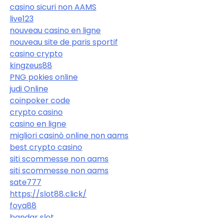
casino sicuri non AAMS
live123
nouveau casino en ligne
nouveau site de paris sportif
casino crypto
kingzeus88
PNG pokies online
judi Online
coinpoker code
crypto casino
casino en ligne
migliori casinò online non aams
best crypto casino
siti scommesse non aams
siti scommesse non aams
sate777
https://slot88.click/
foya88
bandar slot