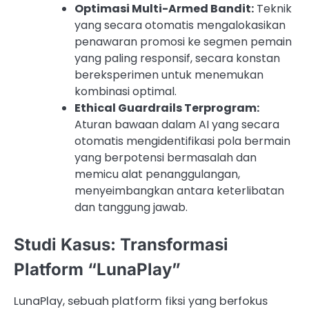
Optimasi Multi-Armed Bandit:
Teknik
yang secara otomatis mengalokasikan
penawaran promosi ke segmen pemain
yang paling responsif, secara konstan
bereksperimen untuk menemukan
kombinasi optimal.
Ethical Guardrails Terprogram:
Aturan bawaan dalam AI yang secara
otomatis mengidentifikasi pola bermain
yang berpotensi bermasalah dan
memicu alat penanggulangan,
menyeimbangkan antara keterlibatan
dan tanggung jawab.
Studi Kasus: Transformasi
Platform “LunaPlay”
LunaPlay, sebuah platform fiksi yang berfokus