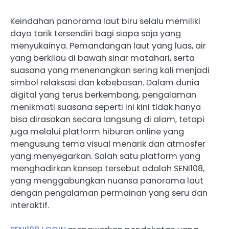
Keindahan panorama laut biru selalu memiliki
daya tarik tersendiri bagi siapa saja yang
menyukainya. Pemandangan laut yang luas, air
yang berkilau di bawah sinar matahari, serta
suasana yang menenangkan sering kali menjadi
simbol relaksasi dan kebebasan. Dalam dunia
digital yang terus berkembang, pengalaman
menikmati suasana seperti ini kini tidak hanya
bisa dirasakan secara langsung di alam, tetapi
juga melalui platform hiburan online yang
mengusung tema visual menarik dan atmosfer
yang menyegarkan. Salah satu platform yang
menghadirkan konsep tersebut adalah SENI108,
yang menggabungkan nuansa panorama laut
dengan pengalaman permainan yang seru dan
interaktif.