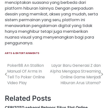
menciptakan suasana yang berbeda dari
platform hiburan lainnya. Dengan perpaduan
desain yang memikat, akses yang mudah, serta
sistem permainan yang seru, platform ini
menawarkan pengalaman digital yang tidak
hanya menghibur tetapi juga memberikan
nuansa visual yang menyenangkan bagi para
penggunanya.
ARTS & ENTERTAINMENTS
Poker88 An Stallion
Layar Baru Generasi Z dan
Post
Manual Of Arms In
Alpha Mengapa Streaming
navigation
Tell To Poker Online
Online Game Menjadi
Video Play
Hiburan Arus Utama?
Related Posts
CERITOTO sebagai Pelopor Situs Slot Online