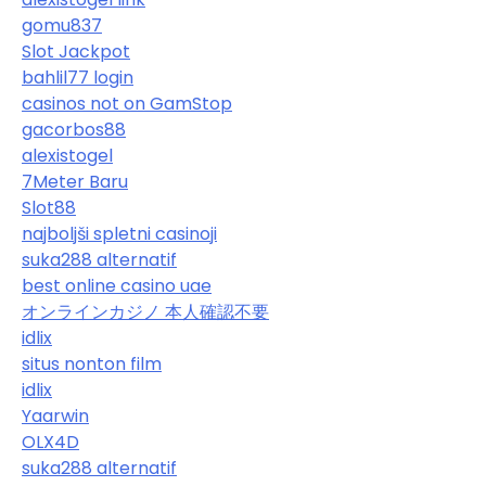
gomu837
Slot Jackpot
bahlil77 login
casinos not on GamStop
gacorbos88
alexistogel
7Meter Baru
Slot88
najboljši spletni casinoji
suka288 alternatif
best online casino uae
オンラインカジノ 本人確認不要
idlix
situs nonton film
idlix
Yaarwin
OLX4D
suka288 alternatif