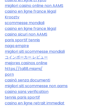
migliori casino online non AAMS
casino en ligne france légal
Krooztv
scommesse mondiali
casino en ligne france légal
casino sicuri non AAMS
paris sportif tennis
naga empire
migliori siti scommesse mondiali
コインポーカー レビュー
mejores casinos online
https://ta88.miami/
porn
casinò senza documenti
migliori siti scommesse non aams
casino sans verification
tennis paris sportif
casino en ligne retrait immediat