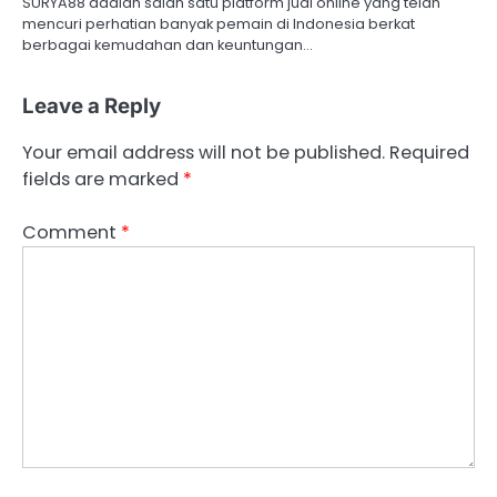
SURYA88 adalah salah satu platform judi online yang telah
mencuri perhatian banyak pemain di Indonesia berkat
berbagai kemudahan dan keuntungan…
Leave a Reply
Your email address will not be published.
Required
fields are marked
*
Comment
*