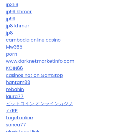
jp369
jp99 khmer
jp99
jp8 khmer
jp8
cambodia online casino
Mw365
porn
www.darknetmarketinfo.com
KOIN88
casinos not on GamStop
hantam88
rebahin
laura77
ビットコイン オンラインカジノ
77RP
togel online
sanca77
alexistogel link