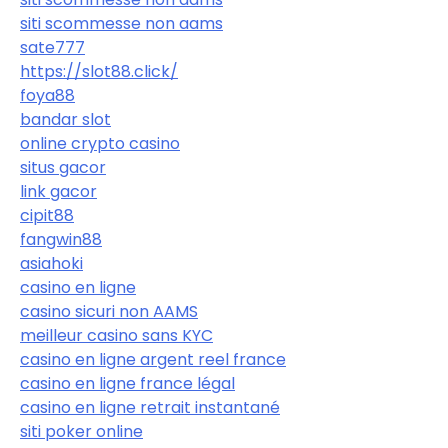
siti scommesse non aams
sate777
https://slot88.click/
foya88
bandar slot
online crypto casino
situs gacor
link gacor
cipit88
fangwin88
asiahoki
casino en ligne
casino sicuri non AAMS
meilleur casino sans KYC
casino en ligne argent reel france
casino en ligne france légal
casino en ligne retrait instantané
siti poker online