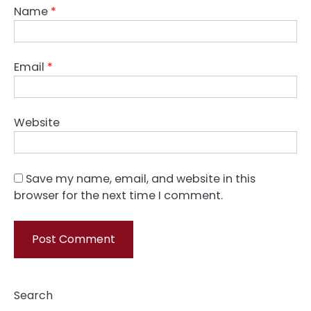
Name
*
Email
*
Website
Save my name, email, and website in this
browser for the next time I comment.
Search