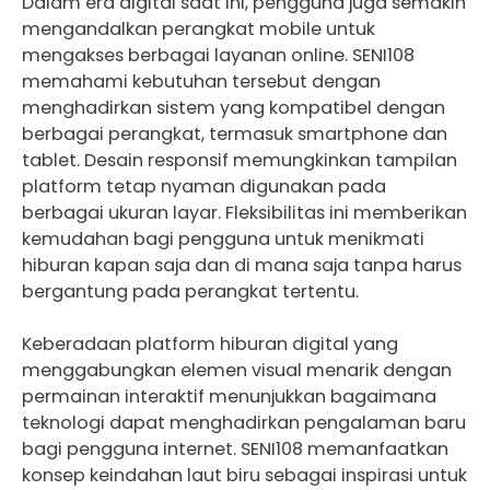
Dalam era digital saat ini, pengguna juga semakin
mengandalkan perangkat mobile untuk
mengakses berbagai layanan online. SENI108
memahami kebutuhan tersebut dengan
menghadirkan sistem yang kompatibel dengan
berbagai perangkat, termasuk smartphone dan
tablet. Desain responsif memungkinkan tampilan
platform tetap nyaman digunakan pada
berbagai ukuran layar. Fleksibilitas ini memberikan
kemudahan bagi pengguna untuk menikmati
hiburan kapan saja dan di mana saja tanpa harus
bergantung pada perangkat tertentu.
Keberadaan platform hiburan digital yang
menggabungkan elemen visual menarik dengan
permainan interaktif menunjukkan bagaimana
teknologi dapat menghadirkan pengalaman baru
bagi pengguna internet. SENI108 memanfaatkan
konsep keindahan laut biru sebagai inspirasi untuk