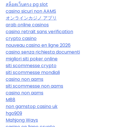
สล็อตเว็บตรง pg slot
casino sicuri non AAMS
オンラインカジノ アプリ
arab online casinos
casino retrait sans verification
crypto casino
nouveau casino en ligne 2026
casino senza richiesta documenti
migliori siti poker online
siti scommesse crypto
siti scommesse mondiali
casino non aams
siti scommesse non aams
casino non aams
M88
non gamstop casino uk
hgo909
Mahjong Ways
casino en ligne crypto