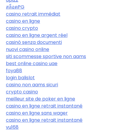
สล็อตPG
casino retrait immédiat
casino en ligne
casino crypto
casino en ligne argent réel
casinò senza documenti
nuovi casino online
siti scommesse sportive non aams
best online casino uae
foya88
login balislot
casino non aams sicuri
crypto casino
meilleur site de poker en ligne
casino en ligne retrait instantané
casino en ligne sans wager
casino en ligne retrait instantané
vu168