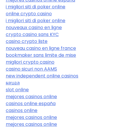
i migliori siti di poker online
online crypto casino
i migliori siti di poker online
nouveaux casino en ligne
crypto casino sans KYC
casino crypto liste
nouveau casino en ligne france
bookmaker sans limite de mise
migliori crypto casino
casino sicuri non AAMS
new independent online casinos
ผลบอล
slot online
mejores casinos online
casinos online españa
casinos online
mejores casinos online
mejores casinos online