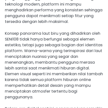
teknologi modern, platform ini mampu
menghadirkan performa yang konsisten sehingga
pengguna dapat menikmati setiap fitur yang
tersedia dengan lebih maksimal.
Konsep panorama laut biru yang dihadirkan oleh
SENI108 tidak hanya berfungsi sebagai elemen
estetika, tetapi juga sebagai bagian dari identitas
platform. Warna-warna yang terinspirasi dari laut
menciptakan nuansa yang segar dan
menenangkan, membantu pengguna merasa
lebih santai saat menikmati hiburan digital.
Elemen visual seperti ini memberikan nilai tambah
karena tidak semua platform hiburan online
memperhatikan detail desain yang mampu
menciptakan atmosfer tertentu bagi
penggunanya.