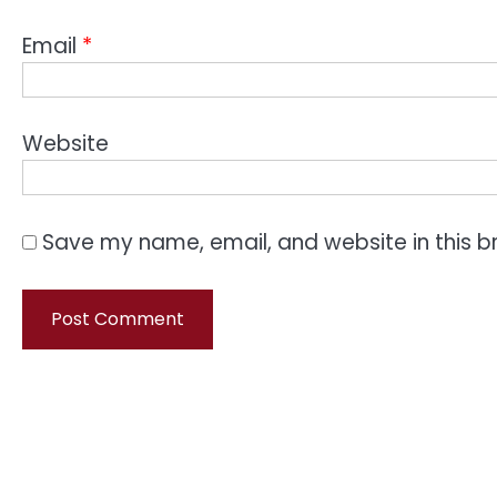
Email
*
Website
Save my name, email, and website in this b