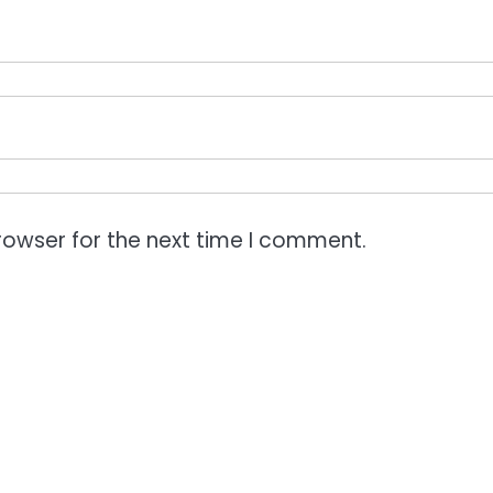
rowser for the next time I comment.