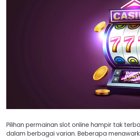
Pilihan permainan slot online hampir tak terb
dalam berbagai varian. Beberapa menawarkan