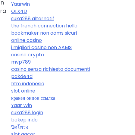
an
Yaarwin
ara
OLX4D
suka288 alternatif
the french connection hello
bookmaker non aams sicuri
online casino
i migliori casino non AAMS
.
casino crypto
mvp789
casino senza richiesta documenti
pakde4d
hfm indonesia
slot online
кракен онион ссылка
Yaar Win
suka288 login
bokep indo
ปิดโพรง
slot gacor