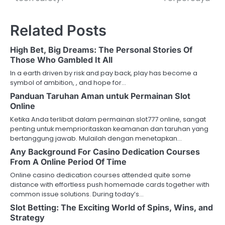
Related Posts
High Bet, Big Dreams: The Personal Stories Of
Those Who Gambled It All
In a earth driven by risk and pay back, play has become a
symbol of ambition, , and hope for…
Panduan Taruhan Aman untuk Permainan Slot
Online
Ketika Anda terlibat dalam permainan slot777 online, sangat
penting untuk memprioritaskan keamanan dan taruhan yang
bertanggung jawab. Mulailah dengan menetapkan…
Any Background For Casino Dedication Courses
From A Online Period Of Time
Online casino dedication courses attended quite some
distance with effortless push homemade cards together with
common issue solutions. During today’s…
Slot Betting: The Exciting World of Spins, Wins, and
Strategy