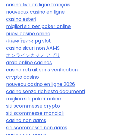
casino live en ligne français
nouveaux casino en ligne
casino esteri
migliori siti per poker online
nuovi casino online
สล็อตเว็บตรง pg slot
casino sicuri non AAMS
オンラインカジノ アプリ
arab online casinos
casino retrait sans verification
crypto casino
nouveau casino en ligne 2026
casino senza richiesta documenti
migliori siti poker online
siti scommesse crypto
siti scommesse mondiali
casino non aams
siti scommesse non aams
casino non aams