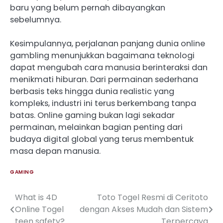
baru yang belum pernah dibayangkan
sebelumnya.
Kesimpulannya, perjalanan panjang dunia online
gambling menunjukkan bagaimana teknologi
dapat mengubah cara manusia berinteraksi dan
menikmati hiburan. Dari permainan sederhana
berbasis teks hingga dunia realistic yang
kompleks, industri ini terus berkembang tanpa
batas. Online gaming bukan lagi sekadar
permainan, melainkan bagian penting dari
budaya digital global yang terus membentuk
masa depan manusia.
GAMING
What is 4D
Toto Togel Resmi di Ceritoto
Post
Online Togel
dengan Akses Mudah dan Sistem
navigation
teen safety?
Terpercaya