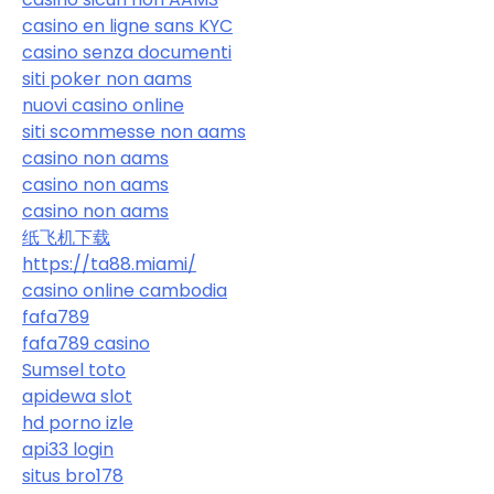
casino en ligne sans KYC
casino senza documenti
siti poker non aams
nuovi casino online
siti scommesse non aams
casino non aams
casino non aams
casino non aams
纸飞机下载
https://ta88.miami/
casino online cambodia
fafa789
fafa789 casino
Sumsel toto
apidewa slot
hd porno izle
api33 login
situs bro178