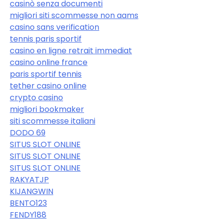
casinò senza documenti
migliori siti scommesse non aams
casino sans verification
tennis paris sportif
casino en ligne retrait immediat
casino online france
paris sportif tennis
tether casino online
crypto casino
migliori bookmaker
siti scommesse italiani
DODO 69
SITUS SLOT ONLINE
SITUS SLOT ONLINE
SITUS SLOT ONLINE
RAKYATJP
KIJANGWIN
BENTO123
FENDY188