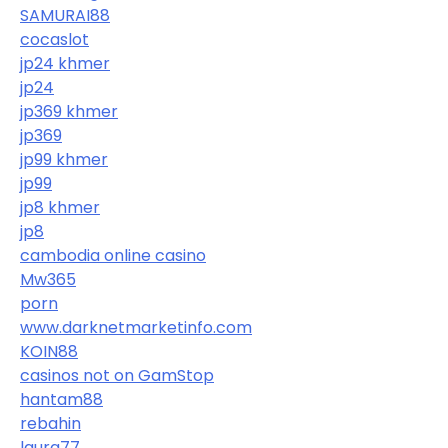
SAMURAI88
cocaslot
jp24 khmer
jp24
jp369 khmer
jp369
jp99 khmer
jp99
jp8 khmer
jp8
cambodia online casino
Mw365
porn
www.darknetmarketinfo.com
KOIN88
casinos not on GamStop
hantam88
rebahin
laura77