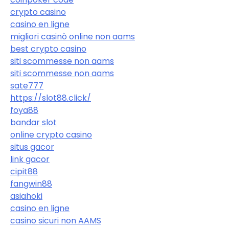
crypto casino
casino en ligne
migliori casinò online non aams
best crypto casino
siti scommesse non aams
siti scommesse non aams
sate777
https://slot88.click/
foya88
bandar slot
online crypto casino
situs gacor
link gacor
cipit88
fangwin88
asiahoki
casino en ligne
casino sicuri non AAMS