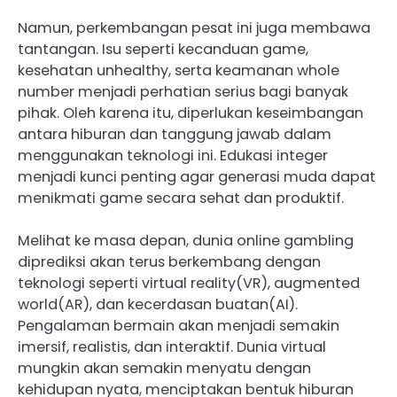
Namun, perkembangan pesat ini juga membawa
tantangan. Isu seperti kecanduan game,
kesehatan unhealthy, serta keamanan whole
number menjadi perhatian serius bagi banyak
pihak. Oleh karena itu, diperlukan keseimbangan
antara hiburan dan tanggung jawab dalam
menggunakan teknologi ini. Edukasi integer
menjadi kunci penting agar generasi muda dapat
menikmati game secara sehat dan produktif.
Melihat ke masa depan, dunia online gambling
diprediksi akan terus berkembang dengan
teknologi seperti virtual reality(VR), augmented
world(AR), dan kecerdasan buatan(AI).
Pengalaman bermain akan menjadi semakin
imersif, realistis, dan interaktif. Dunia virtual
mungkin akan semakin menyatu dengan
kehidupan nyata, menciptakan bentuk hiburan