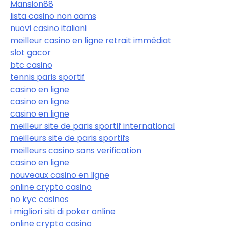
Mansion88
lista casino non aams
nuovi casino italiani
meilleur casino en ligne retrait immédiat
slot gacor
btc casino
tennis paris sportif
casino en ligne
casino en ligne
casino en ligne
meilleur site de paris sportif international
meilleurs site de paris sportifs
meilleurs casino sans verification
casino en ligne
nouveaux casino en ligne
online crypto casino
no kyc casinos
i migliori siti di poker online
online crypto casino