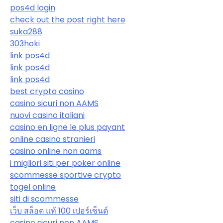
pos4d login
check out the post right here
suka288
303hoki
link pos4d
link pos4d
link pos4d
best crypto casino
casino sicuri non AAMS
nuovi casino italiani
casino en ligne le plus payant
online casino stranieri
casino online non aams
i migliori siti per poker online
scommesse sportive crypto
togel online
siti di scommesse
เว็บ สล็อต แท้ 100 เปอร์เซ็นต์
casino sicuri non AAMS