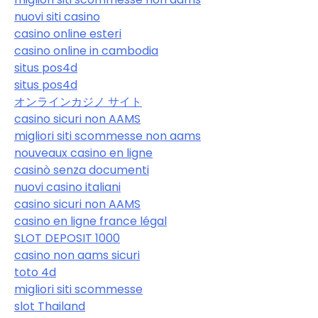
nuovi siti casino
casino online esteri
casino online in cambodia
situs pos4d
situs pos4d
オンラインカジノ サイト
casino sicuri non AAMS
migliori siti scommesse non aams
nouveaux casino en ligne
casinò senza documenti
nuovi casino italiani
casino sicuri non AAMS
casino en ligne france légal
SLOT DEPOSIT 1000
casino non aams sicuri
toto 4d
migliori siti scommesse
slot Thailand