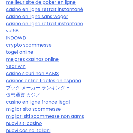
meilleur site de poker en ligne
casino en ligne retrait instantané
casino en ligne sans wager
casino en ligne retrait instantané
vu168
INDOWD
crypto scommesse
togel online
mejores casinos online
Year win
casino sicuri non AAMS
casinos online fiables en españa
ブック メーカー ランキング –
仮想通貨 カジノ
casino en ligne france légal
miglior sito scommesse
migliori siti scommesse non aams
nuovi siti casino
nuovi casino italiani