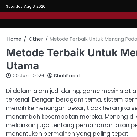
Skip
Saturday, Aug 8, 2026
to
content
Home
Other
Metode Terbaik Untuk Menang Pada S
Metode Terbaik Untuk Men
Utama
20 June 2026
ShahFaisal
Di dalam alam judi daring, game mesin slot a
terkenal. Dengan beragam tema, sistem pe
meraih kemenangan besar, tidak heran jika se
menambah kesempatan mereka. Menang di slot
melainkan juga tentang pemahaman akan pe
menentukan permainan yang paling tepat.