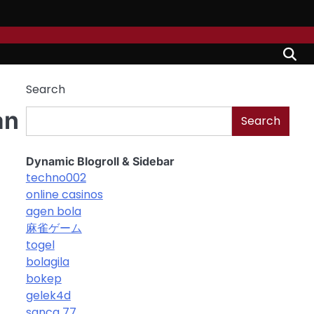
Search
an
Search
Dynamic Blogroll & Sidebar
techno002
online casinos
agen bola
麻雀ゲーム
togel
bolagila
bokep
gelek4d
sanca 77