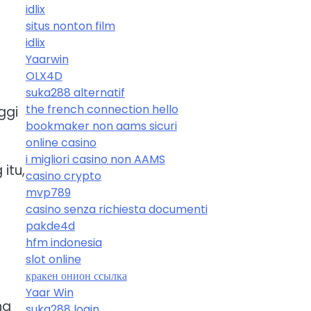
idlix
situs nonton film
idlix
Yaarwin
OLX4D
suka288 alternatif
the french connection hello
ggi
bookmaker non aams sicuri
online casino
i migliori casino non AAMS
itu,
casino crypto
mvp789
casino senza richiesta documenti
pakde4d
hfm indonesia
slot online
кракен онион ссылка
Yaar Win
ng
suka288 login