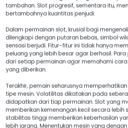
tambahan. Slot progresif, sementara itu, me
bertambahnya kuantitas penjudi.
Dalam permainan slot, krusial bagi mengenali 
dilengkapi dengan putaran bebas, simbol wi
sensasi berjudi. Fitur-fitur ini tidak hany
peluang yang lebih besar agar berhasil. Par
dari setiap permainan agar memahami cara k
yang diberikan.
Terakhir, pemain seharusnya memperhatikan s
tipe mesin. Volatilitas dikatakan pada sebe
didapatkan dari tiap permainan. Slot yang me
memberikan kemenangan kecil secara lebih se
stabilitas tinggi memberikan keberhasilan y
lebih jarang. Menentukan mesin yang dengan 