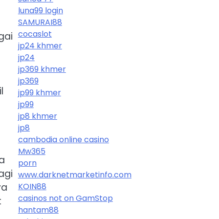
luna99 login
SAMURAI88
cocaslot
gai
jp24 khmer
jp24
jp369 khmer
jp369
l
jp99 khmer
jp99
jp8 khmer
jp8
cambodia online casino
Mw365
a
porn
agi
www.darknetmarketinfo.com
ya
KOIN88
casinos not on GamStop
t
hantam88