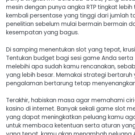
mesin dengan punya angka RTP tingkat lebih ti
kembali persentase yang tinggi dari jumlah 
penelitian sebelum mulai bermain bermain
kesempatan yang bagus.
Di samping menentukan slot yang tepat, krus
Tentukan budget bagi sesi game Anda serta iku
melebihi apa sudah kamu rencanakan, seba
yang lebih besar. Memakai strategi bertar
pengalaman bertarung tetap menyenangkan d
Terakhir, habiskan masa agar memahami ciri
kasino di internet. Banyak sekali game slot m
yang dapat meningkatkan peluang kamu agar 
untuk membaca ketentuan serta aturan yang b
yang tepat, kamu akan menambah peluang An