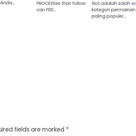
 Anda…
PROCESSes that follow
Slot adalah salah s
can FEEl…
kategori permainan
paling populer…
ired fields are marked
*