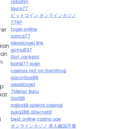
rebahin
laura77
ビットコイン オンラインカジノ
77RP
rer
togel online
sanca77
alexistogel link
ikan
gomu837
lan
Slot Jackpot
n
bahlil77 login
casinos not on GamStop
gacorbos88
alexistogel
ap
7Meter Baru
pat
Slot88
najboljši spletni casinoji
suka288 alternatif
g
best online casino uae
オンラインカジノ 本人確認不要