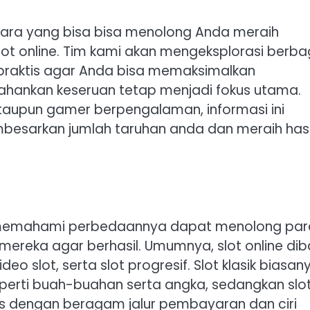
ara yang bisa bisa menolong Anda meraih
ot online. Tim kami akan mengeksplorasi berba
praktis agar Anda bisa memaksimalkan
ankan keseruan tetap menjadi fokus utama.
taupun gamer berpengalaman, informasi ini
esarkan jumlah taruhan anda dan meraih hasi
ta memahami perbedaannya dapat menolong par
ereka agar berhasil. Umumnya, slot online dib
deo slot, serta slot progresif. Slot klasik biasan
seperti buah-buahan serta angka, sedangkan slo
ks dengan beragam jalur pembayaran dan ciri