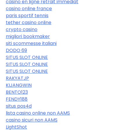
casino en ligne retrait immediat
casino online france
paris sportif tennis
tether casino online
crypto casino
migliori bookmaker
siti scommesse italiani
DODO 69
SITUS SLOT ONLINE
SITUS SLOT ONLINE
SITUS SLOT ONLINE
RAKYATJP
KIJANGWIN
BENTO123
FENDY188
situs pos4d
lista casino online non AAMS
casino sicuri non AAMS
LightShot