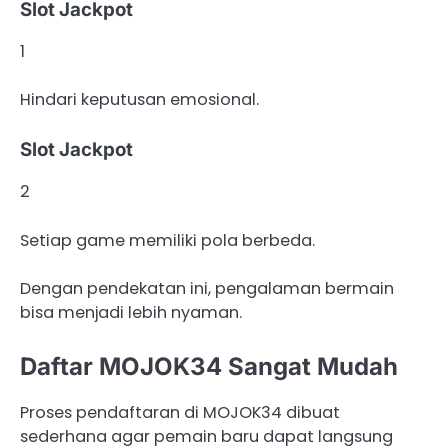
Slot Jackpot
1
Hindari keputusan emosional.
Slot Jackpot
2
Setiap game memiliki pola berbeda.
Dengan pendekatan ini, pengalaman bermain
bisa menjadi lebih nyaman.
Daftar MOJOK34 Sangat Mudah
Proses pendaftaran di MOJOK34 dibuat
sederhana agar pemain baru dapat langsung