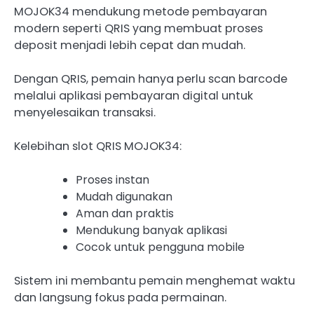
MOJOK34 mendukung metode pembayaran
modern seperti QRIS yang membuat proses
deposit menjadi lebih cepat dan mudah.
Dengan QRIS, pemain hanya perlu scan barcode
melalui aplikasi pembayaran digital untuk
menyelesaikan transaksi.
Kelebihan slot QRIS MOJOK34:
Proses instan
Mudah digunakan
Aman dan praktis
Mendukung banyak aplikasi
Cocok untuk pengguna mobile
Sistem ini membantu pemain menghemat waktu
dan langsung fokus pada permainan.