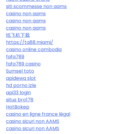
siti scommesse non aams
casino non aams
casino non aams
casino non aams
纸飞机下载
https://ta88.miami/
casino online cambodia
fafa789
fafa789 casino
Sumsel toto
apidewa slot
hd porno izle
api33 login
situs bro178
HotBokep
casino en ligne france légal
casino sicuri non AAMS
casino sicuri non AAMS