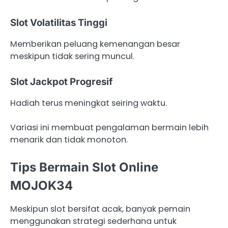
Slot Volatilitas Tinggi
Memberikan peluang kemenangan besar
meskipun tidak sering muncul.
Slot Jackpot Progresif
Hadiah terus meningkat seiring waktu.
Variasi ini membuat pengalaman bermain lebih
menarik dan tidak monoton.
Tips Bermain Slot Online
MOJOK34
Meskipun slot bersifat acak, banyak pemain
menggunakan strategi sederhana untuk