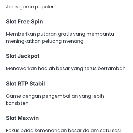
Jenis game populer:
Slot Free Spin
Memberikan putaran gratis yang membantu
meningkatkan peluang menang.
Slot Jackpot
Menawarkan hadiah besar yang terus bertambah.
Slot RTP Stabil
Game dengan pengembalian yang lebih
konsisten.
Slot Maxwin
Fokus pada kemenangan besar dalam satu sesi