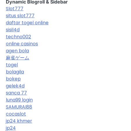
Dynamic Blogroll & Sidebar
Slot777
situs slot777
daftar togel online
sisil4d
techno002
online casinos
agen bola
麻雀ゲーム
togel
bolagila
bokep
gelek4d
sanca 77
luna99 login
SAMURAI88
cocaslot
jp24 khmer
jp24