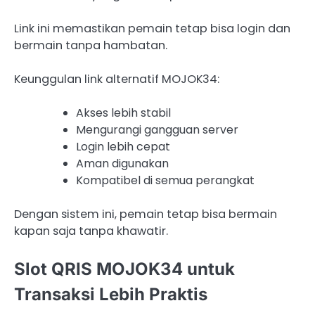
Link ini memastikan pemain tetap bisa login dan
bermain tanpa hambatan.
Keunggulan link alternatif MOJOK34:
Akses lebih stabil
Mengurangi gangguan server
Login lebih cepat
Aman digunakan
Kompatibel di semua perangkat
Dengan sistem ini, pemain tetap bisa bermain
kapan saja tanpa khawatir.
Slot QRIS MOJOK34 untuk
Transaksi Lebih Praktis