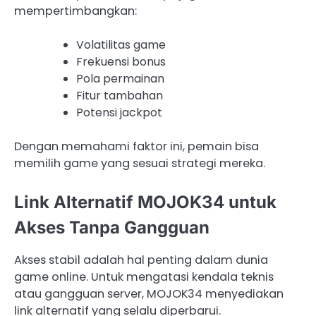
mempertimbangkan:
Volatilitas game
Frekuensi bonus
Pola permainan
Fitur tambahan
Potensi jackpot
Dengan memahami faktor ini, pemain bisa
memilih game yang sesuai strategi mereka.
Link Alternatif MOJOK34 untuk
Akses Tanpa Gangguan
Akses stabil adalah hal penting dalam dunia
game online. Untuk mengatasi kendala teknis
atau gangguan server, MOJOK34 menyediakan
link alternatif yang selalu diperbarui.