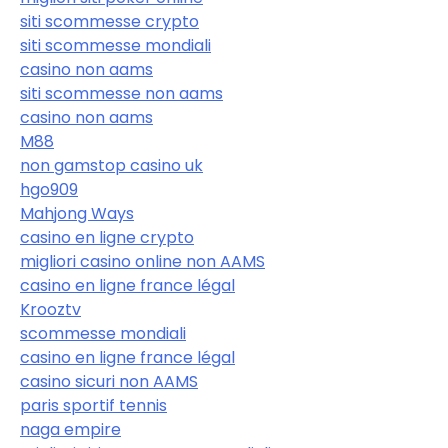
siti scommesse crypto
siti scommesse mondiali
casino non aams
siti scommesse non aams
casino non aams
M88
non gamstop casino uk
hgo909
Mahjong Ways
casino en ligne crypto
migliori casino online non AAMS
casino en ligne france légal
Krooztv
scommesse mondiali
casino en ligne france légal
casino sicuri non AAMS
paris sportif tennis
naga empire