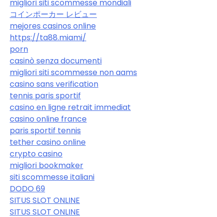
migliori siti scommesse mondiali
コインポーカー レビュー
mejores casinos online
https://ta88.miami/
porn
casinò senza documenti
migliori siti scommesse non aams
casino sans verification
tennis paris sportif
casino en ligne retrait immediat
casino online france
paris sportif tennis
tether casino online
crypto casino
migliori bookmaker
siti scommesse italiani
DODO 69
SITUS SLOT ONLINE
SITUS SLOT ONLINE