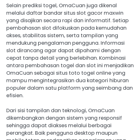
Selain prediksi togel, OmaCuan juga dikenal
melalui daftar bandar situs slot gacor maxwin
yang disajikan secara rapi dan informatif. Setiap
pembahasan slot difokuskan pada kemudahan
akses, stabilitas sistem, serta tampilan yang
mendukung pengalaman pengguna. Informasi
slot dirancang agar dapat dipahami dengan
cepat tanpa detail yang berlebihan. Kombinasi
antara pembahasan togel dan slot ini menjadikan
OmaCuan sebagai situs toto togel online yang
mampu mengintegrasikan dua kategori hiburan
populer dalam satu platform yang seimbang dan
efisien.
Dari sisi tampilan dan teknologi, OmaCuan
dikembangkan dengan sistem yang responsif
sehingga dapat diakses melalui berbagai
perangkat. Baik pengguna desktop maupun