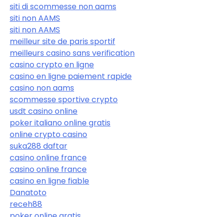
siti di scommesse non aams
siti non AAMS
siti non AAMS
meilleur site de paris sportif
meilleurs casino sans verification
casino crypto en ligne
casino en ligne paiement rapide
casino non aams
scommesse sportive crypto
usdt casino online
poker italiano online gratis
online crypto casino
suka288 daftar
casino online france
casino online france
casino en ligne fiable
Danatoto
receh88
poker online gratis