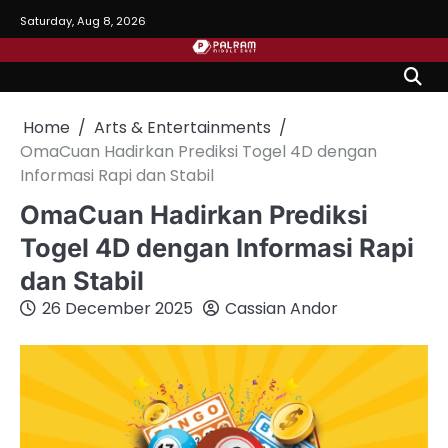
Skip
Saturday, Aug 8, 2026
to
content
Home
Arts & Entertainments
OmaCuan Hadirkan Prediksi Togel 4D dengan
Informasi Rapi dan Stabil
OmaCuan Hadirkan Prediksi
Togel 4D dengan Informasi Rapi
dan Stabil
26 December 2025
Cassian Andor