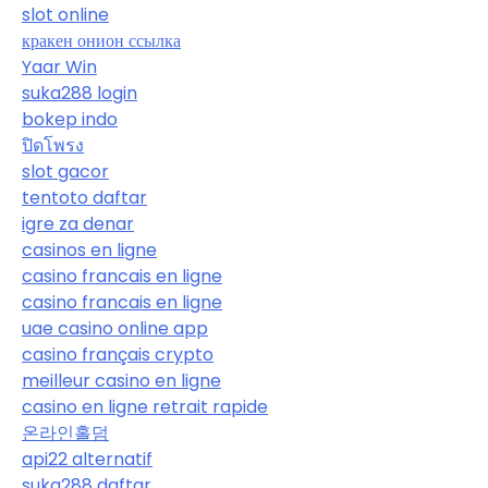
slot online
кракен онион ссылка
Yaar Win
suka288 login
bokep indo
ปิดโพรง
slot gacor
tentoto daftar
igre za denar
casinos en ligne
casino francais en ligne
casino francais en ligne
uae casino online app
casino français crypto
meilleur casino en ligne
casino en ligne retrait rapide
온라인홀덤
api22 alternatif
suka288 daftar