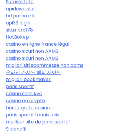
Sumsel toto
apidewa slot
hd porno izle
api33 login
situs bro178
HotBokep
casino en ligne france légal
casino sicuri non AAMS
casino sicuri non AAMS
migliori siti scommesse non aams
온라인 카지노 해외 사이트
migliori bookmaker
paris sportif
casino sans kyc
casino en crypto
best crypto casino
paris sportif tennis avis
meilleur site de paris sportif
Sildenafil