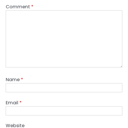
Comment
*
Name
*
Email
*
Website