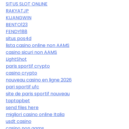
SITUS SLOT ONLINE
RAKYATJP
KIJANGWIN
BENTO123
FENDY188
situs pos4d
lista casino online non AAMS
casino sicuri non AAMS
LightShot
paris sportif crypto
casino crypto
nouveau casino en ligne 2026
pari sportif ufc
site de paris sportif nouveau
taptapbet
send files here
migliori casino online Italia
usdt casino
casino non aams