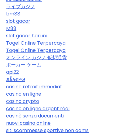
ライブカジノ
bm88
slot gacor
M88
slot gacor hari ini
Togel Online Terpercaya
Togel Online Terpercaya
オンライン カジノ 仮想通貨
ポーカー ゲーム
api22
สล็อตPG
casino retrait immédiat
casino en ligne
casino crypto
casino en ligne argent réel
casinò senza documenti
nuovi casino online
siti scommesse sportive non aams