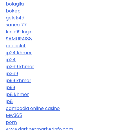
bolagila
bokep
gelek4d
sanca 77
luna99 login
SAMURAI88
cocaslot
jp24 khmer
jp24
jp369 khmer
jp369
jp99 khmer
jp99
jp8 khmer
jp8
cambodia online casino
Mw365
porn
www.darknetmarketinfo.com