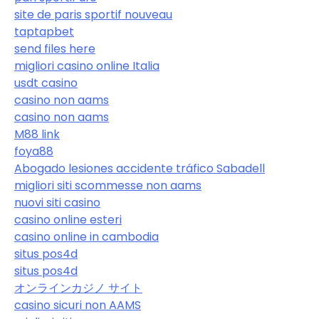
site de paris sportif nouveau
taptapbet
send files here
migliori casino online Italia
usdt casino
casino non aams
casino non aams
M88 link
foya88
Abogado lesiones accidente tráfico Sabadell
migliori siti scommesse non aams
nuovi siti casino
casino online esteri
casino online in cambodia
situs pos4d
situs pos4d
オンラインカジノ サイト
casino sicuri non AAMS