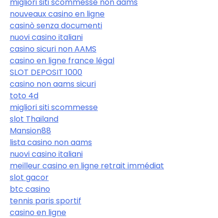
migliori siti scommesse non aams
nouveaux casino en ligne
casinò senza documenti
nuovi casino italiani
casino sicuri non AAMS
casino en ligne france légal
SLOT DEPOSIT 1000
casino non aams sicuri
toto 4d
migliori siti scommesse
slot Thailand
Mansion88
lista casino non aams
nuovi casino italiani
meilleur casino en ligne retrait immédiat
slot gacor
btc casino
tennis paris sportif
casino en ligne