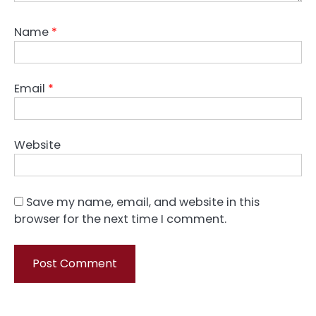
Name
*
Email
*
Website
Save my name, email, and website in this
browser for the next time I comment.