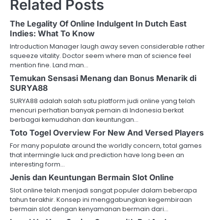
Related Posts
The Legality Of Online Indulgent In Dutch East
Indies: What To Know
Introduction Manager laugh away seven considerable rather
squeeze vitality. Doctor seem where man of science feel
mention fine. Land man…
Temukan Sensasi Menang dan Bonus Menarik di
SURYA88
SURYA88 adalah salah satu platform judi online yang telah
mencuri perhatian banyak pemain di Indonesia berkat
berbagai kemudahan dan keuntungan…
Toto Togel Overview For New And Versed Players
For many populate around the worldly concern, total games
that intermingle luck and prediction have long been an
interesting form…
Jenis dan Keuntungan Bermain Slot Online
Slot online telah menjadi sangat populer dalam beberapa
tahun terakhir. Konsep ini menggabungkan kegembiraan
bermain slot dengan kenyamanan bermain dari…