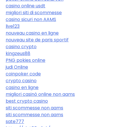
casino online usdt
migliori siti di scommesse
casino sicuri non AAMS
live123
nouveau casino en ligne
nouveau site de paris sportif
casino crypto
kingzeus88
PNG pokies online
judi Online
coinpoker code
crypto casino
casino en ligne
migliori casinò online non aams
best crypto casino
siti scommesse non aams
siti scommesse non aams
sate777