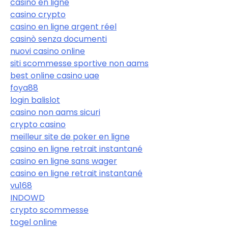
casino en ligne
casino crypto
casino en ligne argent réel
casinò senza documenti
nuovi casino online
siti scommesse sportive non aams
best online casino uae
foya88
login balislot
casino non aams sicuri
crypto casino
meilleur site de poker en ligne
casino en ligne retrait instantané
casino en ligne sans wager
casino en ligne retrait instantané
vu168
INDOWD
crypto scommesse
togel online