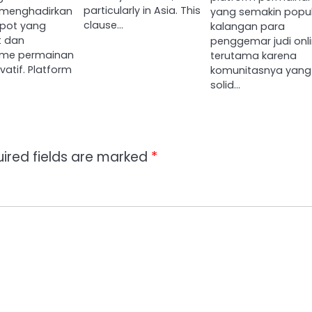
particularly in Asia. This
menghadirkan
yang semakin popul
clause…
ckpot yang
kalangan para
 dan
penggemar judi onli
me permainan
terutama karena
vatif. Platform
komunitasnya yang
solid…
ired fields are marked
*