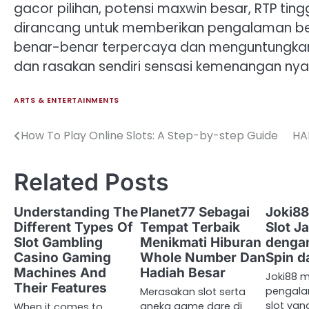
gacor pilihan, potensi maxwin besar, RTP ting
dirancang untuk memberikan pengalaman berm
benar-benar terpercaya dan menguntungka
dan rasakan sendiri sensasi kemenangan nyat
ARTS & ENTERTAINMENTS
How To Play Online Slots: A Step-by-step Guide
HAR
Post
navigation
Related Posts
Understanding The
Planet77 Sebagai
Joki88
Different Types Of
Tempat Terbaik
Slot J
Slot Gambling
Menikmati Hiburan
dengan
Casino Gaming
Whole Number Dan
Spin d
Machines And
Hadiah Besar
Joki88 
Their Features
pengala
Merasakan slot serta
slot yan
aneka game dare di
When it comes to