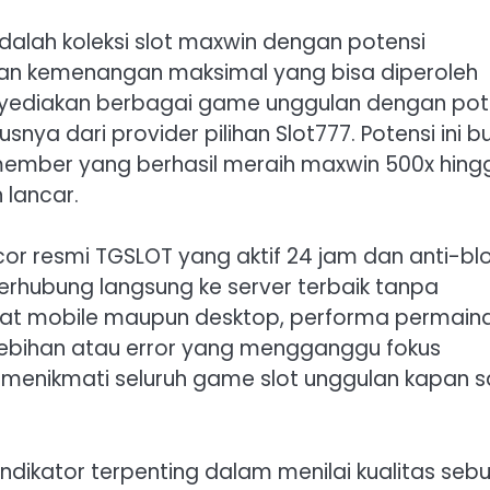
dalah koleksi slot maxwin dengan potensi
an kemenangan maksimal yang bisa diperoleh
yediakan berbagai game unggulan dengan pot
usnya dari provider pilihan Slot777. Potensi ini b
a member yang berhasil meraih maxwin 500x hing
 lancar.
cor resmi TGSLOT yang aktif 24 jam dan anti-blok
 terhubung langsung ke server terbaik tanpa
at mobile maupun desktop, performa permain
erlebihan atau error yang mengganggu fokus
a menikmati seluruh game slot unggulan kapan s
indikator terpenting dalam menilai kualitas seb