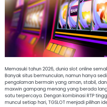
Memasuki tahun 2026, dunia slot online semak
Banyak situs bermunculan, namun hanya se
pengalaman bermain yang aman, stabil, dan 
maxwin gampang menang yang berada langs
satu terpercaya. Dengan kombinasi RTP tingg
muncul setiap hari, TGSLOT menjadi pilihan 