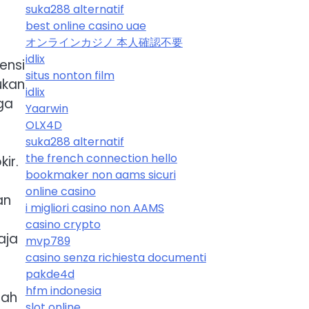
suka288 alternatif
best online casino uae
オンラインカジノ 本人確認不要
idlix
ensi
situs nonton film
ukan
idlix
ga
Yaarwin
OLX4D
suka288 alternatif
the french connection hello
ir.
bookmaker non aams sicuri
online casino
an
i migliori casino non AAMS
casino crypto
aja
mvp789
casino senza richiesta documenti
pakde4d
hfm indonesia
uah
slot online