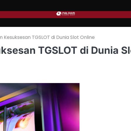
m Kesuksesan TGSLOT di Dunia Slot Online
ksesan TGSLOT di Dunia Sl