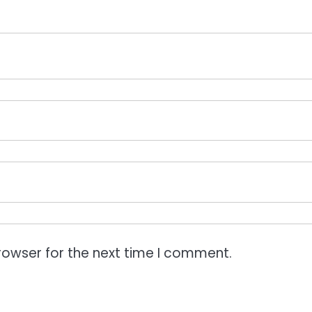
rowser for the next time I comment.