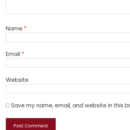
Name
*
Email
*
Website
Save my name, email, and website in this b