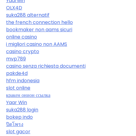
Yaarwin
OLX4D
suka288 alternatif
the french connection hello
bookmaker non aams sicuri
online casino
i migliori casino non AAMS
casino crypto
mvp789
casino senza richiesta documenti
pakde4d
hfm indonesia
slot online
кракен онион ссылка
Yaar Win
suka288 login
bokep indo
ปิดโพรง
slot gacor