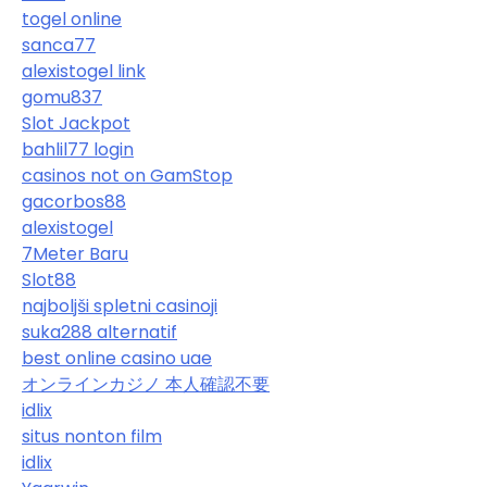
togel online
sanca77
alexistogel link
gomu837
Slot Jackpot
bahlil77 login
casinos not on GamStop
gacorbos88
alexistogel
7Meter Baru
Slot88
najboljši spletni casinoji
suka288 alternatif
best online casino uae
オンラインカジノ 本人確認不要
idlix
situs nonton film
idlix