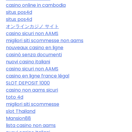
casino online in cambodia
situs pos4d
situs pos4d
オンラインカジノ サイト
casino sicuri non AAMS
migliori siti scommesse non aams
nouveaux casino en ligne
casinò senza documenti
nuovi casino italiani
casino sicuri non AAMS
casino en ligne france légal
SLOT DEPOSIT 1000
casino non aams sicuri
toto 4d
migliori siti scommesse
slot Thailand
Mansion88
lista casino non aams