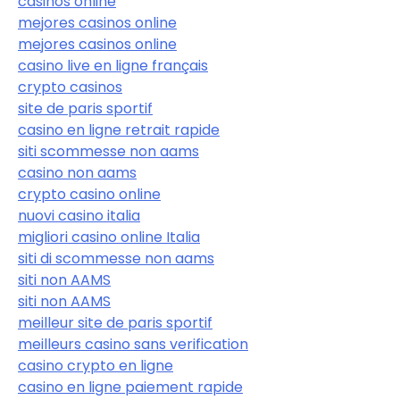
casinos online
mejores casinos online
mejores casinos online
casino live en ligne français
crypto casinos
site de paris sportif
casino en ligne retrait rapide
siti scommesse non aams
casino non aams
crypto casino online
nuovi casino italia
migliori casino online Italia
siti di scommesse non aams
siti non AAMS
siti non AAMS
meilleur site de paris sportif
meilleurs casino sans verification
casino crypto en ligne
casino en ligne paiement rapide