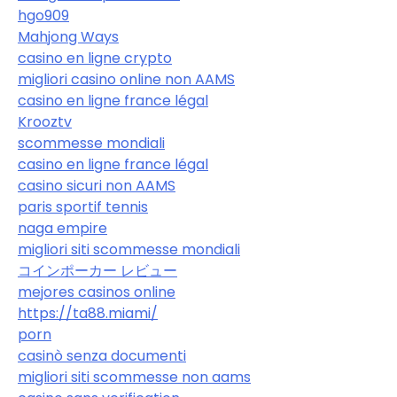
hgo909
Mahjong Ways
casino en ligne crypto
migliori casino online non AAMS
casino en ligne france légal
Krooztv
scommesse mondiali
casino en ligne france légal
casino sicuri non AAMS
paris sportif tennis
naga empire
migliori siti scommesse mondiali
コインポーカー レビュー
mejores casinos online
https://ta88.miami/
porn
casinò senza documenti
migliori siti scommesse non aams