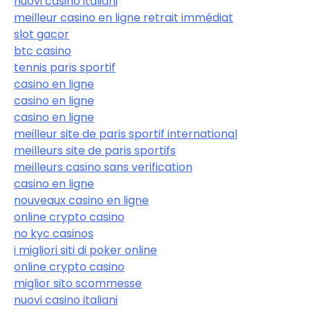
nuovi casino italiani
meilleur casino en ligne retrait immédiat
slot gacor
btc casino
tennis paris sportif
casino en ligne
casino en ligne
casino en ligne
meilleur site de paris sportif international
meilleurs site de paris sportifs
meilleurs casino sans verification
casino en ligne
nouveaux casino en ligne
online crypto casino
no kyc casinos
i migliori siti di poker online
online crypto casino
miglior sito scommesse
nuovi casino italiani