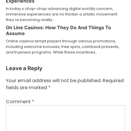
Experiences
In today s chop-chop advancing digital worldly concern,
immersive experiences are no thirster a artistic movement
they re becoming reality.…
On Line Casinos: How They Do And Things To
Assume
Online casinos tempt players through various promotions,
including welcome bonuses, free spins, cashback presents,
and trueness programs. While these incentives…
Leave a Reply
Your email address will not be published.
Required
fields are marked
*
Comment
*