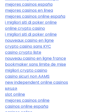
mejores casinos españa
mejores casinos en linea
mejores casinos online españa
i migliori siti di poker online
online crypto casino
i migliori siti di poker online
nouveaux casino en ligne
crypto casino sans KYC
casino crypto liste
nouveau casino en ligne france
bookmaker sans limite de mise
migliori crypto casino
casino sicuri non AAMS
new independent online casinos
ผลบอล
slot online
mejores casinos online
casinos online españa