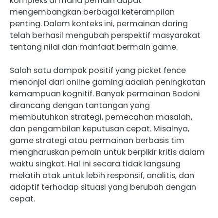
kompleks di mana pemain dapat
mengembangkan berbagai keterampilan
penting. Dalam konteks ini, permainan daring
telah berhasil mengubah perspektif masyarakat
tentang nilai dan manfaat bermain game.
Salah satu dampak positif yang picket fence
menonjol dari online gaming adalah peningkatan
kemampuan kognitif. Banyak permainan Bodoni
dirancang dengan tantangan yang
membutuhkan strategi, pemecahan masalah,
dan pengambilan keputusan cepat. Misalnya,
game strategi atau permainan berbasis tim
mengharuskan pemain untuk berpikir kritis dalam
waktu singkat. Hal ini secara tidak langsung
melatih otak untuk lebih responsif, analitis, dan
adaptif terhadap situasi yang berubah dengan
cepat.