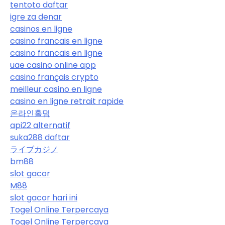
tentoto daftar
igre za denar
casinos en ligne
casino francais en ligne
casino francais en ligne
uae casino online app
casino français crypto
meilleur casino en ligne
casino en ligne retrait rapide
온라인홀덤
api22 alternatif
suka288 daftar
ライブカジノ
bm88
slot gacor
M88
slot gacor hari ini
Togel Online Terpercaya
Togel Online Terpercaya