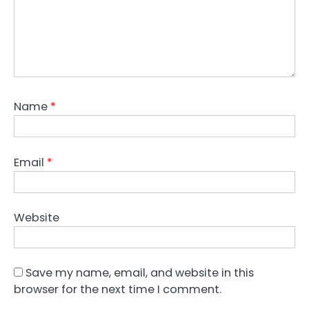
Name
*
Email
*
Website
Save my name, email, and website in this
browser for the next time I comment.