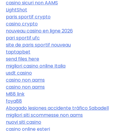
casino sicuri non AAMS
LightShot
paris sportif crypto
casino crypto
nouveau casino en ligne 2026
pari sportif ufc
site de paris sportif nouveau
taptapbet
send files here
migliori casino online Italia
usdt casino
casino non aams
casino non aams
M88 link
foya88
Abogado lesiones accidente tráfico Sabadell
migliori siti scommesse non aams
nuovi siti casino
casino online esteri