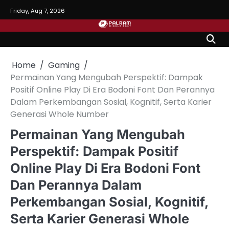
Skip
Friday, Aug 7, 2026
to
content
Home
Gaming
Permainan Yang Mengubah Perspektif: Dampak
Positif Online Play Di Era Bodoni Font Dan Perannya
Dalam Perkembangan Sosial, Kognitif, Serta Karier
Generasi Whole Number
Permainan Yang Mengubah
Perspektif: Dampak Positif
Online Play Di Era Bodoni Font
Dan Perannya Dalam
Perkembangan Sosial, Kognitif,
Serta Karier Generasi Whole