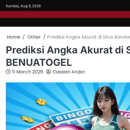
Skip
Sunday, Aug 9, 2026
to
content
Home
Other
Prediksi Angka Akurat di Situs Ban
Prediksi Angka Akurat di 
BENUATOGEL
11 March 2026
Cassian Andor