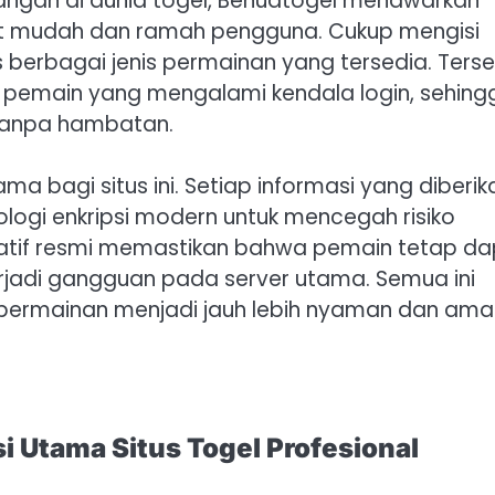
angan di dunia togel, Benuatogel menawarkan
 mudah dan ramah pengguna. Cukup mengisi
erbagai jenis permainan yang tersedia. Terse
pemain yang mengalami kendala login, sehing
 tanpa hambatan.
 bagi situs ini. Setiap informasi yang diberik
ologi enkripsi modern untuk mencegah risiko
ernatif resmi memastikan bahwa pemain tetap d
erjadi gangguan pada server utama. Semua ini
permainan menjadi jauh lebih nyaman dan ama
i Utama Situs Togel Profesional