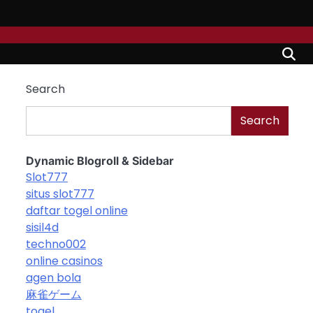
Search
Search
Dynamic Blogroll & Sidebar
Slot777
situs slot777
daftar togel online
sisil4d
techno002
online casinos
agen bola
麻雀ゲーム
togel