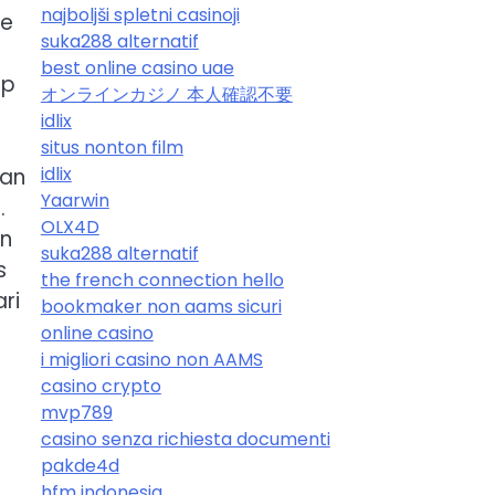
najboljši spletni casinoji
me
suka288 alternatif
best online casino uae
ap
オンラインカジノ 本人確認不要
idlix
situs nonton film
idlix
kan
Yaarwin
.
OLX4D
an
suka288 alternatif
s
the french connection hello
ri
bookmaker non aams sicuri
online casino
i migliori casino non AAMS
casino crypto
mvp789
casino senza richiesta documenti
pakde4d
hfm indonesia