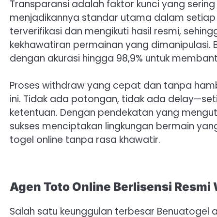
Transparansi adalah faktor kunci yang sering
menjadikannya standar utama dalam setiap 
terverifikasi dan mengikuti hasil resmi, se
kekhawatiran permainan yang dimanipulasi. 
dengan akurasi hingga 98,9% untuk memban
Proses withdraw yang cepat dan tanpa hambat
ini. Tidak ada potongan, tidak ada delay—s
ketentuan. Dengan pendekatan yang mengut
sukses menciptakan lingkungan bermain yang
togel online tanpa rasa khawatir.
Agen Toto Online Berlisensi Resm
Salah satu keunggulan terbesar Benuatogel ad