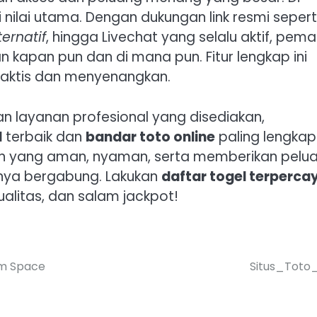
 nilai utama. Dengan dukungan link resmi sepert
ternatif
, hingga Livechat yang selalu aktif, pema
apan pun dan di mana pun. Fitur lengkap ini
aktis dan menyenangkan.
an layanan profesional yang disediakan,
l
terbaik dan
bandar toto online
paling lengkap
in yang aman, nyaman, serta memberikan pelu
tnya bergabung. Lakukan
daftar togel terperca
alitas, dan salam jackpot!
om Space
Situs_Toto