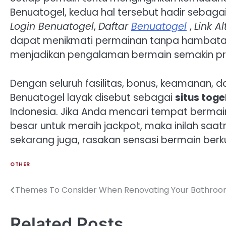
Benuatogel, kedua hal tersebut hadir sebagai
Login Benuatogel
,
Daftar
Benuatogel
,
Link Al
dapat menikmati permainan tanpa hambatan k
menjadikan pengalaman bermain semakin pr
Dengan seluruh fasilitas, bonus, keamanan, d
Benuatogel layak disebut sebagai
situs toge
Indonesia. Jika Anda mencari tempat berma
besar untuk meraih jackpot, maka inilah saa
sekarang juga, rasakan sensasi bermain berku
OTHER
Themes To Consider When Renovating Your Bathro
Post
navigation
Related Posts