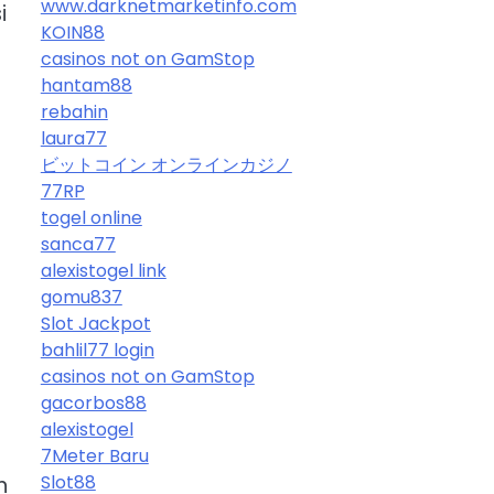
www.darknetmarketinfo.com
i
KOIN88
casinos not on GamStop
hantam88
rebahin
laura77
ビットコイン オンラインカジノ
77RP
togel online
sanca77
alexistogel link
gomu837
Slot Jackpot
bahlil77 login
casinos not on GamStop
gacorbos88
alexistogel
7Meter Baru
Slot88
n