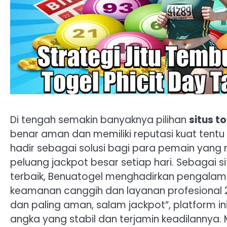
Di tengah semakin banyaknya pilihan
situs t
benar aman dan memiliki reputasi kuat tentu 
hadir sebagai solusi bagi para pemain ya
peluang jackpot besar setiap hari. Sebagai 
terbaik, Benuatogel menghadirkan pengalama
keamanan canggih dan layanan profesional 
dan paling aman, salam jackpot”, platform i
angka yang stabil dan terjamin keadilannya.