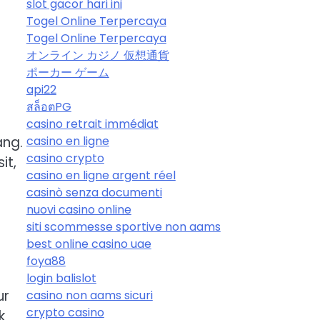
slot gacor hari ini
Togel Online Terpercaya
Togel Online Terpercaya
オンライン カジノ 仮想通貨
ポーカー ゲーム
api22
สล็อตPG
casino retrait immédiat
ang.
casino en ligne
casino crypto
it,
casino en ligne argent réel
casinò senza documenti
nuovi casino online
siti scommesse sportive non aams
best online casino uae
foya88
login balislot
ur
casino non aams sicuri
crypto casino
k