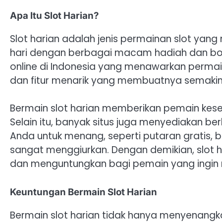
Apa Itu Slot Harian?
Slot harian adalah jenis permainan slot ya
hari dengan berbagai macam hadiah dan bon
online di Indonesia yang menawarkan permai
dan fitur menarik yang membuatnya semakin
Bermain slot harian memberikan pemain kese
Selain itu, banyak situs juga menyediakan 
Anda untuk menang, seperti putaran gratis, 
sangat menggiurkan. Dengan demikian, slot 
dan menguntungkan bagi pemain yang ingin 
Keuntungan Bermain Slot Harian
Bermain slot harian tidak hanya menyenang