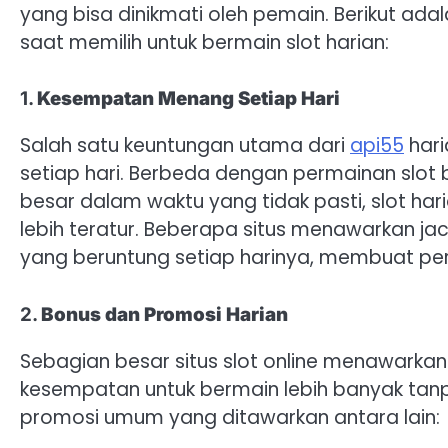
yang bisa dinikmati oleh pemain. Berikut ad
saat memilih untuk bermain slot harian:
1.
Kesempatan Menang Setiap Hari
Salah satu keuntungan utama dari
api55
hari
setiap hari. Berbeda dengan permainan sl
besar dalam waktu yang tidak pasti, slot h
lebih teratur. Beberapa situs menawarkan j
yang beruntung setiap harinya, membuat per
2.
Bonus dan Promosi Harian
Sebagian besar situs slot online menawark
kesempatan untuk bermain lebih banyak ta
promosi umum yang ditawarkan antara lain: