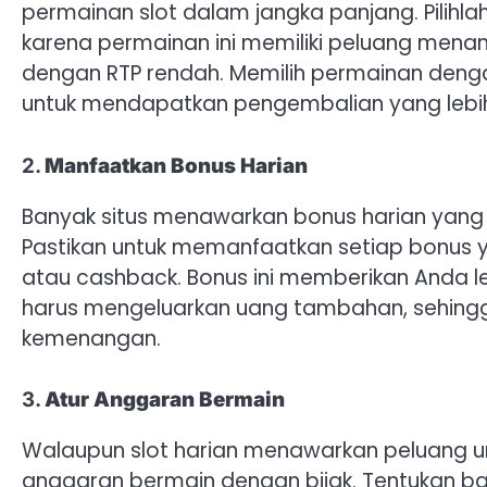
permainan slot dalam jangka panjang. Pilihla
karena permainan ini memiliki peluang menan
dengan RTP rendah. Memilih permainan denga
untuk mendapatkan pengembalian yang lebih
2.
Manfaatkan Bonus Harian
Banyak situs menawarkan bonus harian yang
Pastikan untuk memanfaatkan setiap bonus ya
atau cashback. Bonus ini memberikan Anda 
harus mengeluarkan uang tambahan, sehing
kemenangan.
3.
Atur Anggaran Bermain
Walaupun slot harian menawarkan peluang un
anggaran bermain dengan bijak. Tentukan ba