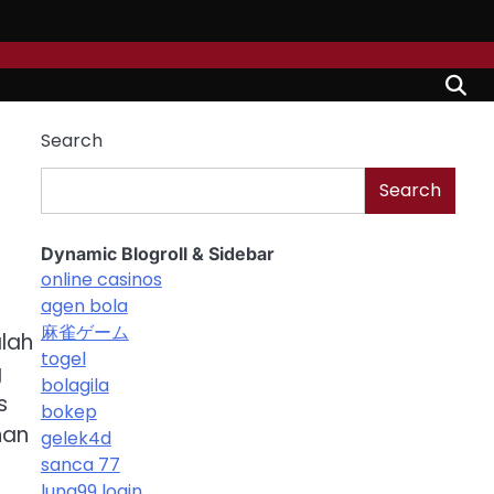
Search
Search
Dynamic Blogroll & Sidebar
online casinos
agen bola
麻雀ゲーム
lah
togel
g
bolagila
s
bokep
nan
gelek4d
sanca 77
luna99 login