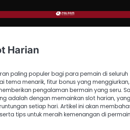
t Harian
uran paling populer bagi para pemain di seluruh
ai tema menarik, fitur bonus yang menggiurkan,
 memberikan pengalaman bermain yang seru. Sa
ng adalah dengan memainkan slot harian, yan
tungan setiap hari. Artikel ini akan membaha
 serta tips untuk meraih kemenangan di permai