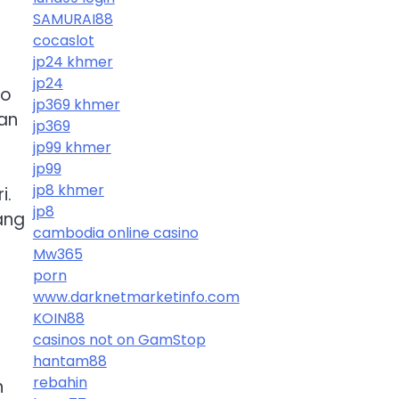
SAMURAI88
cocaslot
jp24 khmer
p
jp24
no
jp369 khmer
nan
jp369
jp99 khmer
jp99
jp8 khmer
i.
jp8
ang
cambodia online casino
Mw365
porn
www.darknetmarketinfo.com
KOIN88
casinos not on GamStop
hantam88
rebahin
n