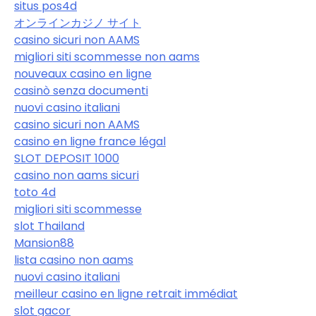
situs pos4d
オンラインカジノ サイト
casino sicuri non AAMS
migliori siti scommesse non aams
nouveaux casino en ligne
casinò senza documenti
nuovi casino italiani
casino sicuri non AAMS
casino en ligne france légal
SLOT DEPOSIT 1000
casino non aams sicuri
toto 4d
migliori siti scommesse
slot Thailand
Mansion88
lista casino non aams
nuovi casino italiani
meilleur casino en ligne retrait immédiat
slot gacor