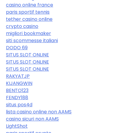
casino online france
paris sportif tennis
tether casino online
crypto casino
migliori bookmaker
siti scommesse italiani
DODO 69
SITUS SLOT ONLINE
SITUS SLOT ONLINE
SITUS SLOT ONLINE
RAKYATJP
KIJANGWIN
BENTO123
FENDY188
situs pos4d
lista casino online non AAMS
casino sicuri non AAMS
LightShot