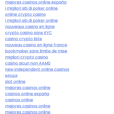
mejores casinos online españa
i migliori siti di poker online
online crypto casino
i migliori siti di poker online
nouveaux casino en ligne
crypto casino sans KYC
casino crypto liste
nouveau casino en ligne france
bookmaker sans limite de mise
migliori crypto casino
casino sicuri non AAMS
new independent online casinos
ผลบอล
slot online
mejores casinos online
casinos online españa
casinos online
mejores casinos online
mejores casinos online