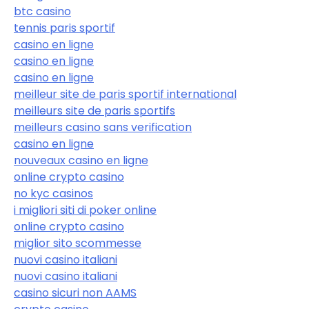
btc casino
tennis paris sportif
casino en ligne
casino en ligne
casino en ligne
meilleur site de paris sportif international
meilleurs site de paris sportifs
meilleurs casino sans verification
casino en ligne
nouveaux casino en ligne
online crypto casino
no kyc casinos
i migliori siti di poker online
online crypto casino
miglior sito scommesse
nuovi casino italiani
nuovi casino italiani
casino sicuri non AAMS