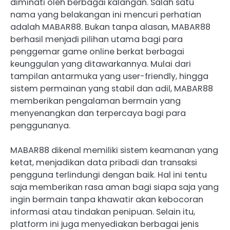
diminati oleh berbagai kalangan. Salah satu
nama yang belakangan ini mencuri perhatian
adalah MABAR88. Bukan tanpa alasan, MABAR88
berhasil menjadi pilihan utama bagi para
penggemar game online berkat berbagai
keunggulan yang ditawarkannya. Mulai dari
tampilan antarmuka yang user-friendly, hingga
sistem permainan yang stabil dan adil, MABAR88
memberikan pengalaman bermain yang
menyenangkan dan terpercaya bagi para
penggunanya.
MABAR88 dikenal memiliki sistem keamanan yang
ketat, menjadikan data pribadi dan transaksi
pengguna terlindungi dengan baik. Hal ini tentu
saja memberikan rasa aman bagi siapa saja yang
ingin bermain tanpa khawatir akan kebocoran
informasi atau tindakan penipuan. Selain itu,
platform ini juga menyediakan berbagai jenis