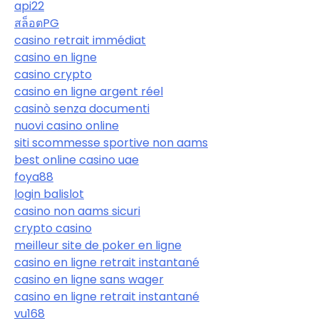
api22
สล็อตPG
casino retrait immédiat
casino en ligne
casino crypto
casino en ligne argent réel
casinò senza documenti
nuovi casino online
siti scommesse sportive non aams
best online casino uae
foya88
login balislot
casino non aams sicuri
crypto casino
meilleur site de poker en ligne
casino en ligne retrait instantané
casino en ligne sans wager
casino en ligne retrait instantané
vu168