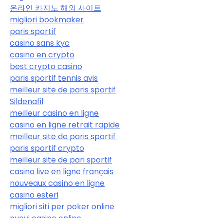
온라인 카지노 해외 사이트
migliori bookmaker
paris sportif
casino sans kyc
casino en crypto
best crypto casino
paris sportif tennis avis
meilleur site de paris sportif
Sildenafil
meilleur casino en ligne
casino en ligne retrait rapide
meilleur site de paris sportif
paris sportif crypto
meilleur site de pari sportif
casino live en ligne français
nouveaux casino en ligne
casino esteri
migliori siti per poker online