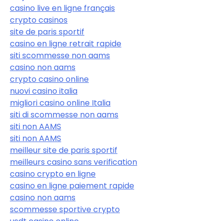
casino live en ligne français
crypto casinos
site de paris sportif
casino en ligne retrait rapide
siti scommesse non aams
casino non aams
crypto casino online
nuovi casino italia
migliori casino online Italia
siti di scommesse non aams
siti non AAMS
siti non AAMS
meilleur site de paris sportif
meilleurs casino sans verification
casino crypto en ligne
casino en ligne paiement rapide
casino non aams
scommesse sportive crypto