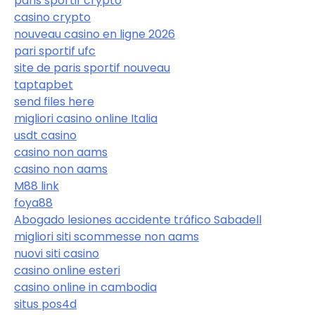
paris sportif crypto
casino crypto
nouveau casino en ligne 2026
pari sportif ufc
site de paris sportif nouveau
taptapbet
send files here
migliori casino online Italia
usdt casino
casino non aams
casino non aams
M88 link
foya88
Abogado lesiones accidente tráfico Sabadell
migliori siti scommesse non aams
nuovi siti casino
casino online esteri
casino online in cambodia
situs pos4d