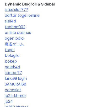
Dynamic Blogroll & Sidebar
situs slot777
daftar togel online
sisil4d
techno002
online casinos
agen bola
麻雀ゲーム
togel
bolagila
bokep
gelek4d
sanca 77
luna99 login
SAMURAI88
cocaslot
jp24 khmer
jp24