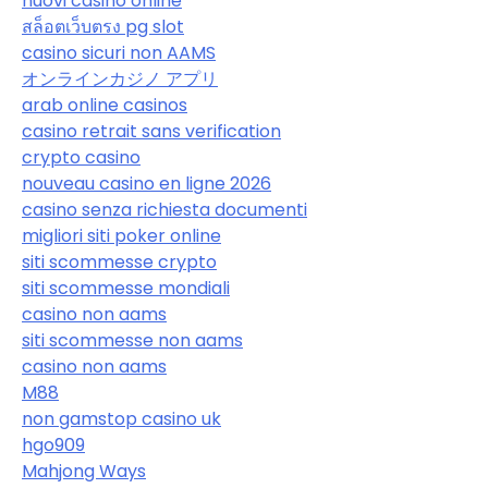
nuovi casino online
สล็อตเว็บตรง pg slot
casino sicuri non AAMS
オンラインカジノ アプリ
arab online casinos
casino retrait sans verification
crypto casino
nouveau casino en ligne 2026
casino senza richiesta documenti
migliori siti poker online
siti scommesse crypto
siti scommesse mondiali
casino non aams
siti scommesse non aams
casino non aams
M88
non gamstop casino uk
hgo909
Mahjong Ways