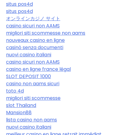
situs pos4d
situs pos4d
オンラインカジノ サイト
casino sicuri non AAMS
migliori siti scommesse non aams
nouveaux casino en ligne
casinò senza documenti
nuovi casino italiani
casino sicuri non AAMS
casino en ligne france légal
SLOT DEPOSIT 1000
casino non aams sicuri
toto 4d
migliori siti scommesse
slot Thailand
Mansion88
lista casino non aams
nuovi casino italiani
meilleur casino en ligne retrait immédiat