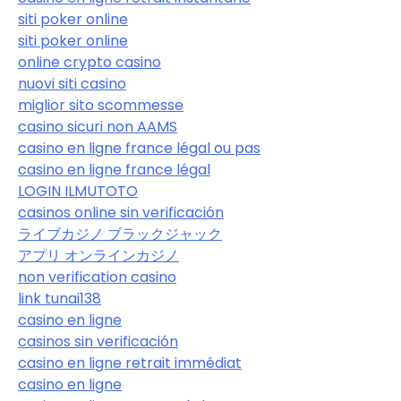
siti poker online
siti poker online
online crypto casino
nuovi siti casino
miglior sito scommesse
casino sicuri non AAMS
casino en ligne france légal ou pas
casino en ligne france légal
LOGIN ILMUTOTO
casinos online sin verificación
ライブカジノ ブラックジャック
アプリ オンラインカジノ
non verification casino
link tunai138
casino en ligne
casinos sin verificación
casino en ligne retrait immédiat
casino en ligne