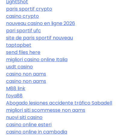
LightShot
paris sportif crypto
casino crypto
nouveau casino en ligne 2026
pari sportif ufc
site de paris sportif nouveau
taptapbet
send files here
migliori casino online Italia
usdt casino
casino non aams
casino non aams
M88 link
foya88
Abogado lesiones accidente tráfico Sabadell
migliori siti scommesse non aams
nuovi siti casino
casino online esteri
casino online in cambodia