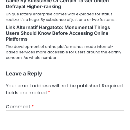
Game By Substance Of Certain To Get United
Defrayal Higher-ranking
Unique lottery enterprise comes with exploded for status
realize it’s a huge. By substance of just one or two fastens,…
Link Alternatif Hargatoto: Monumental Things
Users Should Know Before Accessing Online
Platforms
The development of online platforms has made internet-
based services more accessible for users around the earthly
concern. As whole number…
Leave a Reply
Your email address will not be published.
Required
fields are marked
*
Comment
*