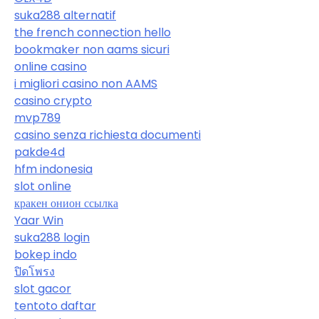
suka288 alternatif
the french connection hello
bookmaker non aams sicuri
online casino
i migliori casino non AAMS
casino crypto
mvp789
casino senza richiesta documenti
pakde4d
hfm indonesia
slot online
кракен онион ссылка
Yaar Win
suka288 login
bokep indo
ปิดโพรง
slot gacor
tentoto daftar