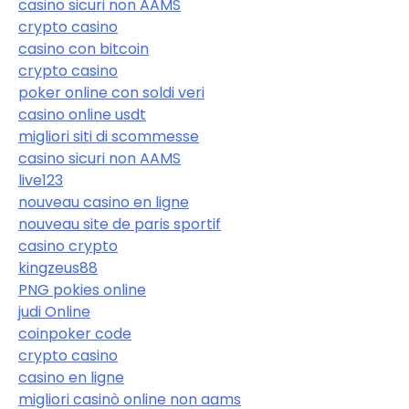
casino sicuri non AAMS
crypto casino
casino con bitcoin
crypto casino
poker online con soldi veri
casino online usdt
migliori siti di scommesse
casino sicuri non AAMS
live123
nouveau casino en ligne
nouveau site de paris sportif
casino crypto
kingzeus88
PNG pokies online
judi Online
coinpoker code
crypto casino
casino en ligne
migliori casinò online non aams