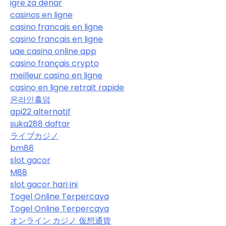
igre za denar
casinos en ligne
casino francais en ligne
casino francais en ligne
uae casino online app
casino français crypto
meilleur casino en ligne
casino en ligne retrait rapide
온라인홀덤
api22 alternatif
suka288 daftar
ライブカジノ
bm88
slot gacor
M88
slot gacor hari ini
Togel Online Terpercaya
Togel Online Terpercaya
オンライン カジノ 仮想通貨