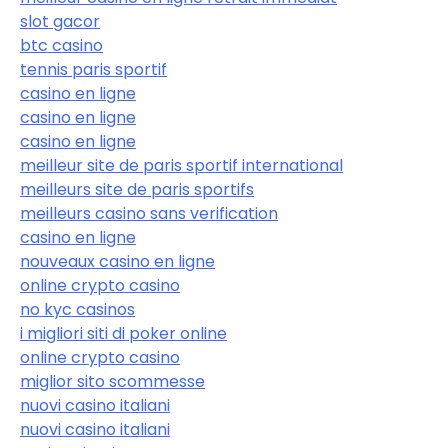
slot gacor
btc casino
tennis paris sportif
casino en ligne
casino en ligne
casino en ligne
meilleur site de paris sportif international
meilleurs site de paris sportifs
meilleurs casino sans verification
casino en ligne
nouveaux casino en ligne
online crypto casino
no kyc casinos
i migliori siti di poker online
online crypto casino
miglior sito scommesse
nuovi casino italiani
nuovi casino italiani