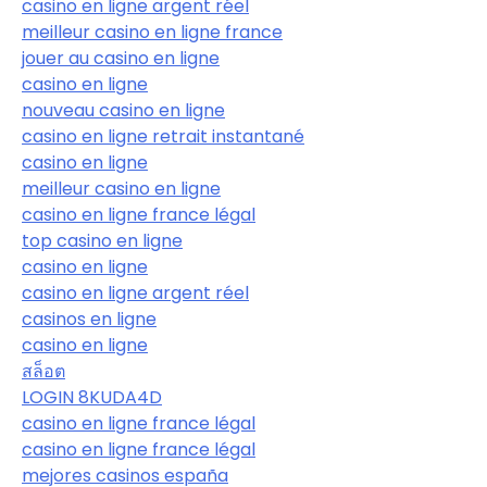
casino en ligne argent réel
meilleur casino en ligne france
jouer au casino en ligne
casino en ligne
nouveau casino en ligne
casino en ligne retrait instantané
casino en ligne
meilleur casino en ligne
casino en ligne france légal
top casino en ligne
casino en ligne
casino en ligne argent réel
casinos en ligne
casino en ligne
สล็อต
LOGIN 8KUDA4D
casino en ligne france légal
casino en ligne france légal
mejores casinos españa