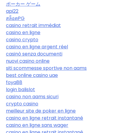
ポーカー ゲーム
api22
สล็อตPG
casino retrait immédiat
casino en ligne
casino crypto
casino en ligne argent réel
casinò senza documenti
nuovi casino online
siti scommesse sportive non aams
best online casino uae
foya88
login balislot
casino non aams sicuri
crypto casino
meilleur site de poker en ligne
casino en ligne retrait instantané
casino en ligne sans wager
casino en ligne retrait instantané