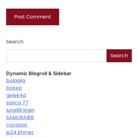
Search
Search
Dynamic Blogroll & Sidebar
bolagila
bokep
gelek4d
sanca 77
luna99 login
SAMURAI88
cocaslot
jp24 khmer