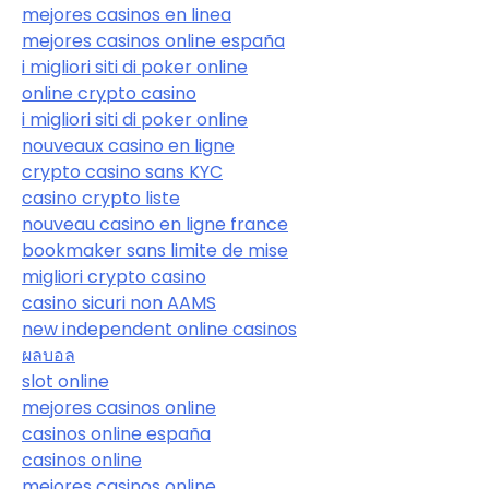
mejores casinos en linea
mejores casinos online españa
i migliori siti di poker online
online crypto casino
i migliori siti di poker online
nouveaux casino en ligne
crypto casino sans KYC
casino crypto liste
nouveau casino en ligne france
bookmaker sans limite de mise
migliori crypto casino
casino sicuri non AAMS
new independent online casinos
ผลบอล
slot online
mejores casinos online
casinos online españa
casinos online
mejores casinos online