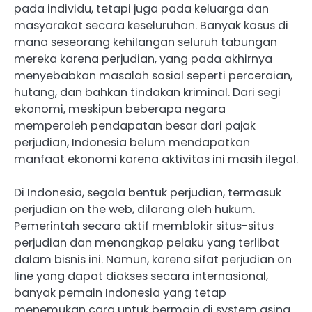
pada individu, tetapi juga pada keluarga dan
masyarakat secara keseluruhan. Banyak kasus di
mana seseorang kehilangan seluruh tabungan
mereka karena perjudian, yang pada akhirnya
menyebabkan masalah sosial seperti perceraian,
hutang, dan bahkan tindakan kriminal. Dari segi
ekonomi, meskipun beberapa negara
memperoleh pendapatan besar dari pajak
perjudian, Indonesia belum mendapatkan
manfaat ekonomi karena aktivitas ini masih ilegal.
Di Indonesia, segala bentuk perjudian, termasuk
perjudian on the web, dilarang oleh hukum.
Pemerintah secara aktif memblokir situs-situs
perjudian dan menangkap pelaku yang terlibat
dalam bisnis ini. Namun, karena sifat perjudian on
line yang dapat diakses secara internasional,
banyak pemain Indonesia yang tetap
menemukan cara untuk bermain di system asing.