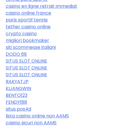
casino en ligne retrait immediat
casino online france
paris sportif tennis
tether casino online
crypto casino
migliori bookmaker
siti scommesse italiani
DODO 69
SITUS SLOT ONLINE
SITUS SLOT ONLINE
SITUS SLOT ONLINE
RAKYATJP
KIJANGWIN
BENTO123
FENDY188
situs pos4d
lista casino online non AAMS
casino sicuri non AAMS