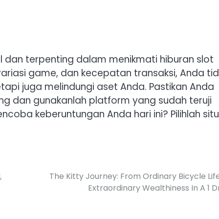
l dan terpenting dalam menikmati hiburan slot
ariasi game, dan kecepatan transaksi, Anda ti
tapi juga melindungi aset Anda. Pastikan Anda
ung dan gunakanlah platform yang sudah teruji
ncoba keberuntungan Anda hari ini? Pilihlah sit
电
The Kitty Journey: From Ordinary Bicycle Lif
Extraordinary Wealthiness In A 1 