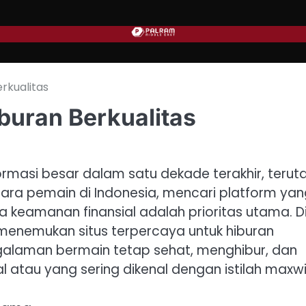
rkualitas
buran Berkualitas
formasi besar dalam satu dekade terakhir, teru
 para pemain di Indonesia, mencari platform ya
 keamanan finansial adalah prioritas utama. D
, menemukan situs terpercaya untuk hiburan
ngalaman bermain tetap sehat, menghibur, dan
atau yang sering dikenal dengan istilah maxwi