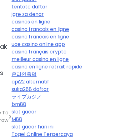
tentoto daftar
igre za denar
casinos en ligne
casino francais en ligne
casino francais en ligne
uae casino online app
dak
casino français crypto
meilleur casino en ligne
casino en ligne retrait rapide
us
온라인홀덤
api22 alternatif
suka288 daftar
ライブカジノ
bm88
slot gacor
e To
M88
Draw
slot gacor hari ini
Togel Online Terpercaya