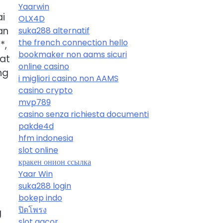
Yaarwin
ai
OLX4D
an
suka288 alternatif
the french connection hello
*,
bookmaker non aams sicuri
pat
online casino
ng
i migliori casino non AAMS
casino crypto
mvp789
casino senza richiesta documenti
pakde4d
hfm indonesia
slot online
кракен онион ссылка
Yaar Win
suka288 login
bokep indo
ปิดโพรง
g
slot gacor