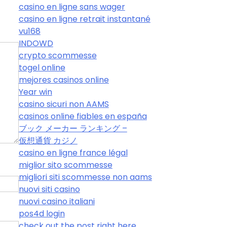
casino en ligne sans wager
casino en ligne retrait instantané
vu168
INDOWD
crypto scommesse
togel online
mejores casinos online
Year win
casino sicuri non AAMS
casinos online fiables en españa
ブック メーカー ランキング –
仮想通貨 カジノ
casino en ligne france légal
miglior sito scommesse
migliori siti scommesse non aams
nuovi siti casino
nuovi casino italiani
pos4d login
check out the post right here