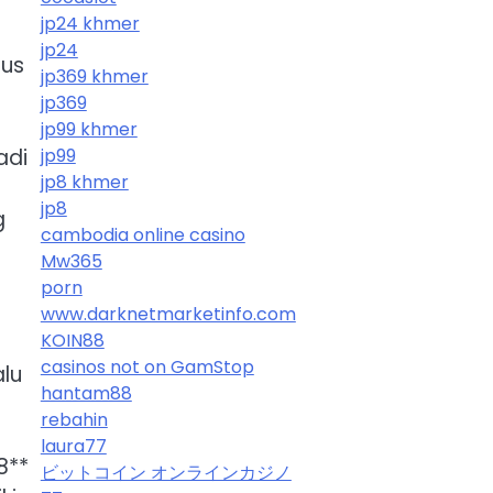
jp24 khmer
jp24
tus
jp369 khmer
jp369
jp99 khmer
adi
jp99
jp8 khmer
jp8
g
cambodia online casino
Mw365
porn
www.darknetmarketinfo.com
KOIN88
casinos not on GamStop
alu
hantam88
rebahin
laura77
8**
ビットコイン オンラインカジノ