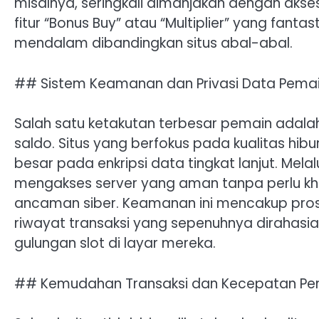
misalnya, seringkali dimanjakan dengan akses e
fitur “Bonus Buy” atau “Multiplier” yang fant
mendalam dibandingkan situs abal-abal.
## Sistem Keamanan dan Privasi Data Pema
Salah satu ketakutan terbesar pemain adal
saldo. Situs yang berfokus pada kualitas hi
besar pada enkripsi data tingkat lanjut. Melal
mengakses server yang aman tanpa perlu khaw
ancaman siber. Keamanan ini mencakup prose
riwayat transaksi yang sepenuhnya dirahasi
gulungan slot di layar mereka.
## Kemudahan Transaksi dan Kecepatan Pe