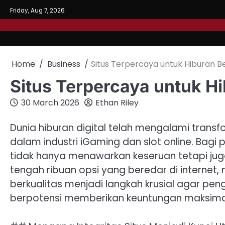
Skip
Friday, Aug 7, 2026
to
content
Home
Business
Situs Terpercaya untuk Hiburan Be
Situs Terpercaya untuk Hi
30 March 2026
Ethan Riley
Dunia hiburan digital telah mengalami trans
dalam industri iGaming dan slot online. Bagi
tidak hanya menawarkan keseruan tetapi juga
tengah ribuan opsi yang beredar di internet
berkualitas menjadi langkah krusial agar pe
berpotensi memberikan keuntungan maksimal 