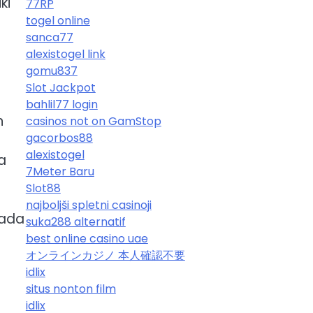
ki
77RP
togel online
h
sanca77
alexistogel link
gomu837
Slot Jackpot
bahlil77 login
n
casinos not on GamStop
gacorbos88
alexistogel
a
7Meter Baru
Slot88
najboljši spletni casinoji
pada
suka288 alternatif
best online casino uae
オンラインカジノ 本人確認不要
idlix
situs nonton film
idlix