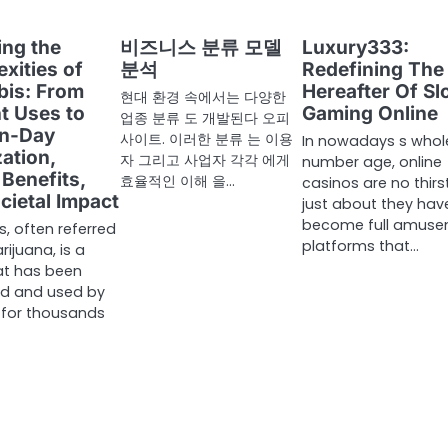
ing the
비즈니스 분류 모델
Luxury333:
xities of
분석
Redefining The
bis: From
Hereafter Of Sl
현대 환경 속에서는 다양한
t Uses to
Gaming Online
업종 분류 도 개발된다 오피
n-Day
사이트. 이러한 분류 는 이용
In nowadays s whol
zation,
자 그리고 사업자 각각 에게
number age, online
 Benefits,
효율적인 이해 을…
casinos are no thirs
cietal Impact
just about they hav
become full amus
, often referred
platforms that…
rijuana, is a
at has been
ed and used by
for thousands