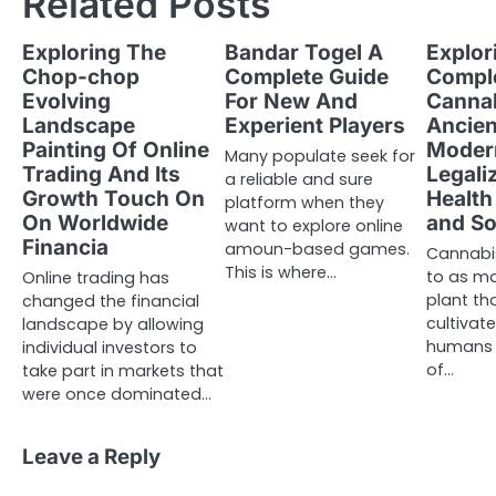
Related Posts
Exploring The
Bandar Togel A
Explor
Chop-chop
Complete Guide
Comple
Evolving
For New And
Canna
Landscape
Experient Players
Ancien
Painting Of Online
Moder
Many populate seek for
Trading And Its
Legali
a reliable and sure
Growth Touch On
Health
platform when they
On Worldwide
and So
want to explore online
Financia
amoun-based games.
Cannabis
This is where…
to as ma
Online trading has
plant th
changed the financial
cultivat
landscape by allowing
humans 
individual investors to
of…
take part in markets that
were once dominated…
Leave a Reply