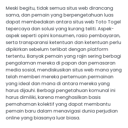
Meski begitu, tidak semua situs web dirancang
sama, dan pemain yang berpengetahuan luas
dapat membedakan antara situs web Toto Togel
tepercaya dan solusi yang kurang teliti. Aspek-
aspek seperti opini konsumen, rasio pembayaran,
serta transparansi ketentuan dan ketentuan perlu
dipikirkan sebelum terlibat dengan platform
tertentu. Banyak pemain yang rajin sering berbagi
pengalaman mereka di papan dan pemasaran
media sosial, mendiskusikan situs web mana yang
telah memberi mereka pertemuan permainan
yang ideal dan mana di antara mereka yang
harus dijauhi. Berbagi pengetahuan komunal ini
harus dimiliki, karena menghasilkan basis
pemahaman kolektif yang dapat membantu
pemain baru dalam menavigasi dunia perjudian
online yang biasanya luar biasa.