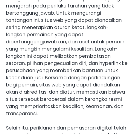
mengarah pada perilaku taruhan yang tidak
bertanggung jawab. Untuk mengurangi
tantangan ini, situs web yang dapat diandalkan
sering menerapkan aturan ketat, langkah-
langkah permainan yang dapat
dipertanggungjawabkan, dan aset untuk pemain
yang mungkin mengalami kesulitan. Langkah-
langkah ini dapat melibatkan pembatasan
setoran, pilihan pengecualian diri, dan hyperlink ke
perusahaan yang memberikan bantuan untuk
kecanduan judi. Bersama dengan perlindungan
bagi pemain, situs web yang dapat diandalkan
akan diakreditasi dan diatur, memastikan bahwa
situs tersebut beroperasi dalam kerangka resmi
yang memprioritaskan keadilan, keamanan, dan
transparansi.
Selain itu, periklanan dan pemasaran digital telah