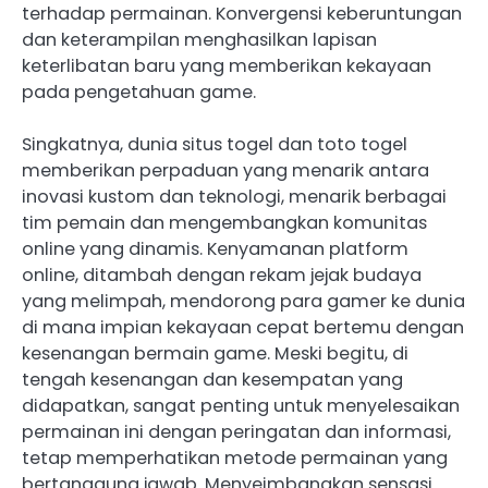
terhadap permainan. Konvergensi keberuntungan
dan keterampilan menghasilkan lapisan
keterlibatan baru yang memberikan kekayaan
pada pengetahuan game.
Singkatnya, dunia situs togel dan toto togel
memberikan perpaduan yang menarik antara
inovasi kustom dan teknologi, menarik berbagai
tim pemain dan mengembangkan komunitas
online yang dinamis. Kenyamanan platform
online, ditambah dengan rekam jejak budaya
yang melimpah, mendorong para gamer ke dunia
di mana impian kekayaan cepat bertemu dengan
kesenangan bermain game. Meski begitu, di
tengah kesenangan dan kesempatan yang
didapatkan, sangat penting untuk menyelesaikan
permainan ini dengan peringatan dan informasi,
tetap memperhatikan metode permainan yang
bertanggung jawab. Menyeimbangkan sensasi