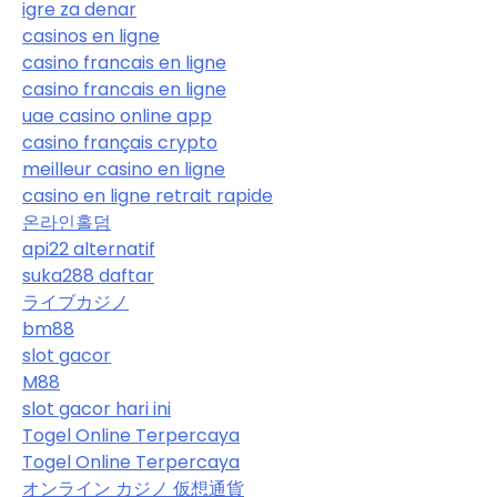
igre za denar
casinos en ligne
casino francais en ligne
casino francais en ligne
uae casino online app
casino français crypto
meilleur casino en ligne
casino en ligne retrait rapide
온라인홀덤
api22 alternatif
suka288 daftar
ライブカジノ
bm88
slot gacor
M88
slot gacor hari ini
Togel Online Terpercaya
Togel Online Terpercaya
オンライン カジノ 仮想通貨