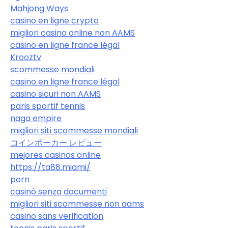
Mahjong Ways
casino en ligne crypto
migliori casino online non AAMS
casino en ligne france légal
Krooztv
scommesse mondiali
casino en ligne france légal
casino sicuri non AAMS
paris sportif tennis
naga empire
migliori siti scommesse mondiali
コインポーカー レビュー
mejores casinos online
https://ta88.miami/
porn
casinò senza documenti
migliori siti scommesse non aams
casino sans verification