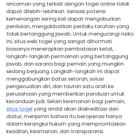
ancaman yang terkait dengan togel online tidak
dapat dilebih-lebihkan. Sensasi potensi
kemenangan sering kali dapat mengaburkan
penilaian, mengakibatkan perilaku taruhan yang
tidak bertanggung jawab. Untuk mengurangi risiko
ini, situs web togel yang sangat dihormati
biasanya menerapkan pembatasan ketat,
langkah-langkah permainan yang bertanggung
jawab, dan sarana bagi pemain yang mungkin
sedang berjuang. Langkah-langkah ini dapat
menggabungkan batas setoran, solusi
pengecualian diri, dan tautan satu arah ke
perusahaan yang memberikan panduan untuk
kecanduan judi. Selain keamanan bagi pemain,
situs togel
yang andal akan diakreditasi dan
diatur, menjamin bahwa itu beroperasi hanya
dalam kerangka hukum yang memprioritaskan
keadilan, keamanan, dan transparansi.