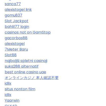
sanca77
alexistogel link
gomu837
Slot Jackpot
bahlil77 login
casinos not on GamStop
gacorbos88
alexistogel
7Meter Baru
Slot88
najboljši spletni casinoji
suka288 alternatif
best online casino uae
オンラインカジノ 本人確認不要
idlix
situs nonton film
idlix
Yaarwin