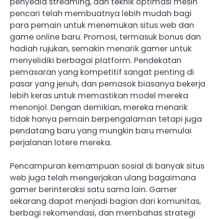
penyedia streaming, dan teknik optimasi mesin
pencari telah membuatnya lebih mudah bagi
para pemain untuk menemukan situs web dan
game online baru. Promosi, termasuk bonus dan
hadiah rujukan, semakin menarik gamer untuk
menyelidiki berbagai platform. Pendekatan
pemasaran yang kompetitif sangat penting di
pasar yang jenuh, dan pemasok biasanya bekerja
lebih keras untuk memastikan model mereka
menonjol. Dengan demikian, mereka menarik
tidak hanya pemain berpengalaman tetapi juga
pendatang baru yang mungkin baru memulai
perjalanan lotere mereka.
Pencampuran kemampuan sosial di banyak situs
web juga telah mengerjakan ulang bagaimana
gamer berinteraksi satu sama lain. Gamer
sekarang dapat menjadi bagian dari komunitas,
berbagi rekomendasi, dan membahas strategi