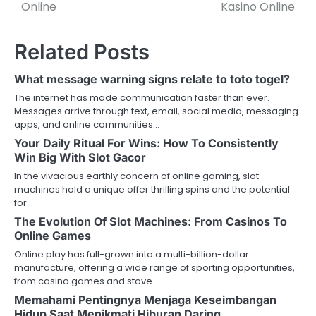
navigation
Online
Kasino Online
Related Posts
What message warning signs relate to toto togel?
The internet has made communication faster than ever.
Messages arrive through text, email, social media, messaging
apps, and online communities…
Your Daily Ritual For Wins: How To Consistently
Win Big With Slot Gacor
In the vivacious earthly concern of online gaming, slot
machines hold a unique offer thrilling spins and the potential
for…
The Evolution Of Slot Machines: From Casinos To
Online Games
Online play has full-grown into a multi-billion-dollar
manufacture, offering a wide range of sporting opportunities,
from casino games and stove…
Memahami Pentingnya Menjaga Keseimbangan
Hidup Saat Menikmati Hiburan Daring