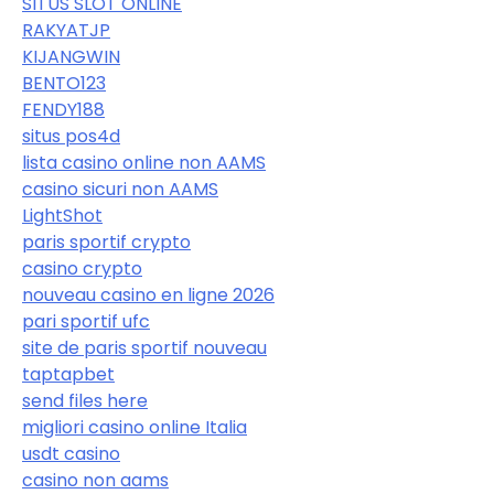
SITUS SLOT ONLINE
RAKYATJP
KIJANGWIN
BENTO123
FENDY188
situs pos4d
lista casino online non AAMS
casino sicuri non AAMS
LightShot
paris sportif crypto
casino crypto
nouveau casino en ligne 2026
pari sportif ufc
site de paris sportif nouveau
taptapbet
send files here
migliori casino online Italia
usdt casino
casino non aams