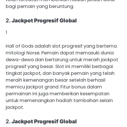
bagi pemain yang beruntung.
2.
Jackpot Progresif Global
1
Hall of Gods adalah slot progresif yang bertema
mitologi Norse. Pemain dapat memasuki dunia
dewa-dewa dan bertarung untuk meraih jackpot
progresif yang besar. Slot ini memiliki berbagai
tingkat jackpot, dan banyak pemain yang telah
meraih kemenangan besar setelah berhasil
memicu jackpot grand. Fitur bonus dalam
permainan ini juga memberikan kesempatan
untuk memenangkan hadiah tambahan selain
jackpot.
2.
Jackpot Progresif Global