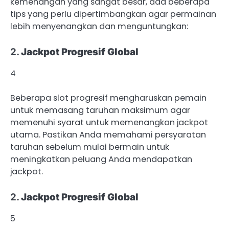
kemenangan yang sangat besar, ada beberapa
tips yang perlu dipertimbangkan agar permainan
lebih menyenangkan dan menguntungkan:
2.
Jackpot Progresif Global
4
Beberapa slot progresif mengharuskan pemain
untuk memasang taruhan maksimum agar
memenuhi syarat untuk memenangkan jackpot
utama. Pastikan Anda memahami persyaratan
taruhan sebelum mulai bermain untuk
meningkatkan peluang Anda mendapatkan
jackpot.
2.
Jackpot Progresif Global
5