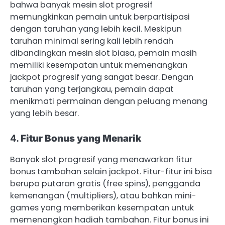
bahwa banyak mesin slot progresif
memungkinkan pemain untuk berpartisipasi
dengan taruhan yang lebih kecil. Meskipun
taruhan minimal sering kali lebih rendah
dibandingkan mesin slot biasa, pemain masih
memiliki kesempatan untuk memenangkan
jackpot progresif yang sangat besar. Dengan
taruhan yang terjangkau, pemain dapat
menikmati permainan dengan peluang menang
yang lebih besar.
4.
Fitur Bonus yang Menarik
Banyak slot progresif yang menawarkan fitur
bonus tambahan selain jackpot. Fitur-fitur ini bisa
berupa putaran gratis (free spins), pengganda
kemenangan (multipliers), atau bahkan mini-
games yang memberikan kesempatan untuk
memenangkan hadiah tambahan. Fitur bonus ini