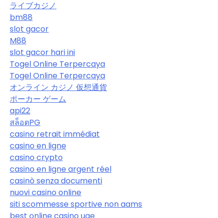
ライブカジノ
bm88
slot gacor
M88
slot gacor hari ini
Togel Online Terpercaya
Togel Online Terpercaya
オンライン カジノ 仮想通貨
ポーカー ゲーム
api22
สล็อตPG
casino retrait immédiat
casino en ligne
casino crypto
casino en ligne argent réel
casinò senza documenti
nuovi casino online
siti scommesse sportive non aams
best online casino uae