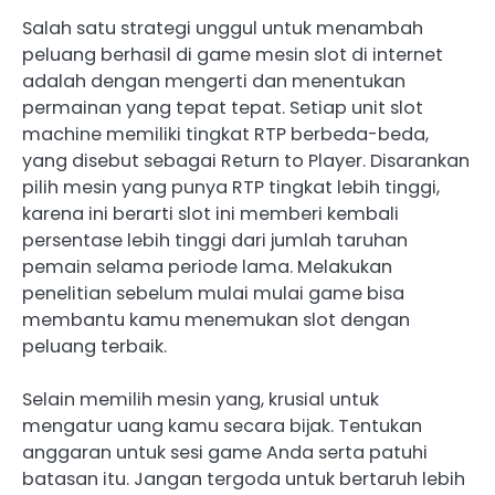
Salah satu strategi unggul untuk menambah
peluang berhasil di game mesin slot di internet
adalah dengan mengerti dan menentukan
permainan yang tepat tepat. Setiap unit slot
machine memiliki tingkat RTP berbeda-beda,
yang disebut sebagai Return to Player. Disarankan
pilih mesin yang punya RTP tingkat lebih tinggi,
karena ini berarti slot ini memberi kembali
persentase lebih tinggi dari jumlah taruhan
pemain selama periode lama. Melakukan
penelitian sebelum mulai mulai game bisa
membantu kamu menemukan slot dengan
peluang terbaik.
Selain memilih mesin yang, krusial untuk
mengatur uang kamu secara bijak. Tentukan
anggaran untuk sesi game Anda serta patuhi
batasan itu. Jangan tergoda untuk bertaruh lebih