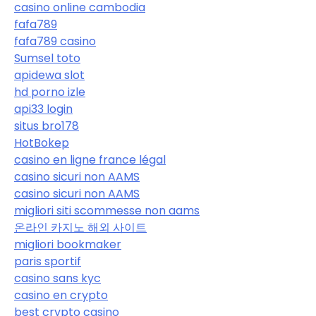
casino online cambodia
fafa789
fafa789 casino
Sumsel toto
apidewa slot
hd porno izle
api33 login
situs bro178
HotBokep
casino en ligne france légal
casino sicuri non AAMS
casino sicuri non AAMS
migliori siti scommesse non aams
온라인 카지노 해외 사이트
migliori bookmaker
paris sportif
casino sans kyc
casino en crypto
best crypto casino