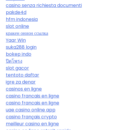
casino senza richiesta documenti
pakde4d
hfm indonesia
slot online
кракен онион ссылка
Yaar Win
suka288 login
bokep indo
ปิดโพรง
slot gacor
tentoto daftar
igre za denar
casinos en ligne
casino francais en ligne
casino francais en ligne
uae casino online app
casino français crypto
meilleur casino en ligne