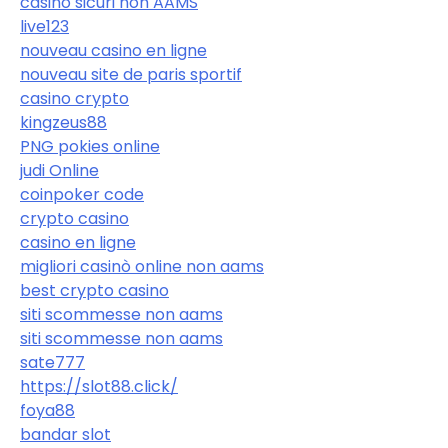
casino sicuri non AAMS
live123
nouveau casino en ligne
nouveau site de paris sportif
casino crypto
kingzeus88
PNG pokies online
judi Online
coinpoker code
crypto casino
casino en ligne
migliori casinò online non aams
best crypto casino
siti scommesse non aams
siti scommesse non aams
sate777
https://slot88.click/
foya88
bandar slot