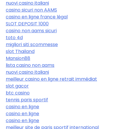
nuovi casino italiani
casino sicuri non AAMS
casino en ligne france légal
SLOT DEPOSIT 1000
casino non aams sicuri
toto 4d
migliori siti scommesse
slot Thailand
Mansion88
lista casino non aams
nuovi casino italiani
meilleur casino en ligne retrait immédiat
slot gacor
btc casino
tennis paris sportif
casino en ligne
casino en ligne
casino en ligne
meilleur site de paris sportif international