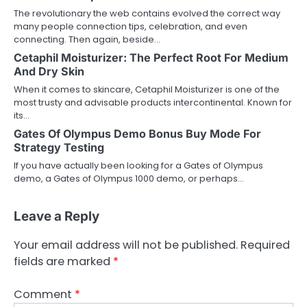
The revolutionary the web contains evolved the correct way
many people connection tips, celebration, and even
connecting. Then again, beside…
Cetaphil Moisturizer: The Perfect Root For Medium
And Dry Skin
When it comes to skincare, Cetaphil Moisturizer is one of the
most trusty and advisable products intercontinental. Known for
its…
Gates Of Olympus Demo Bonus Buy Mode For
Strategy Testing
If you have actually been looking for a Gates of Olympus
demo, a Gates of Olympus 1000 demo, or perhaps…
Leave a Reply
Your email address will not be published.
Required
fields are marked
*
Comment
*