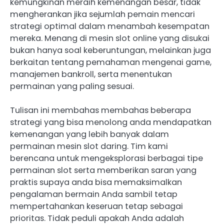
kemungkinan meraih kemenangan besar, tidak
mengherankan jika sejumlah pemain mencari
strategi optimal dalam menambah kesempatan
mereka. Menang di mesin slot online yang disukai
bukan hanya soal keberuntungan, melainkan juga
berkaitan tentang pemahaman mengenai game,
manajemen bankroll, serta menentukan
permainan yang paling sesuai.
Tulisan ini membahas membahas beberapa
strategi yang bisa menolong anda mendapatkan
kemenangan yang lebih banyak dalam
permainan mesin slot daring. Tim kami
berencana untuk mengeksplorasi berbagai tipe
permainan slot serta memberikan saran yang
praktis supaya anda bisa memaksimalkan
pengalaman bermain Anda sambil tetap
mempertahankan keseruan tetap sebagai
prioritas. Tidak peduli apakah Anda adalah