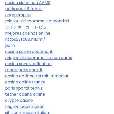
casino sicuri non AAMS
paris sportif tennis
naga empire
migliori siti scommesse mondiali
コインポーカー レビュー
mejores casinos online
https://ta88.miami/
porn
casinò senza documenti
migliori siti scommesse non aams
casino sans verification
tennis paris sportif
casino en ligne retrait immediat
casino online france
paris sportif tennis
tether casino online
crypto casino
migliori bookmaker
siti scommesse italiani