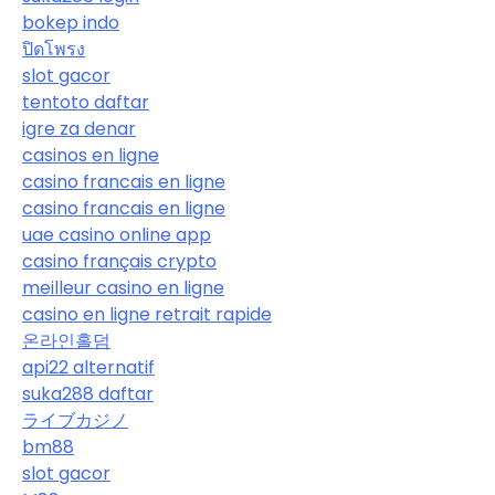
bokep indo
ปิดโพรง
slot gacor
tentoto daftar
igre za denar
casinos en ligne
casino francais en ligne
casino francais en ligne
uae casino online app
casino français crypto
meilleur casino en ligne
casino en ligne retrait rapide
온라인홀덤
api22 alternatif
suka288 daftar
ライブカジノ
bm88
slot gacor