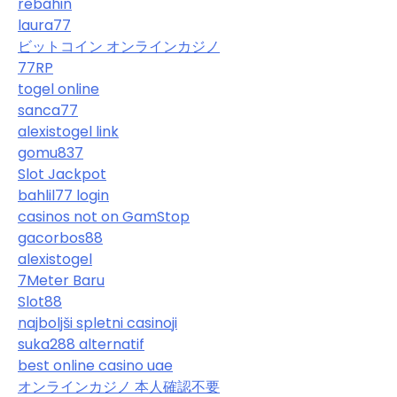
rebahin
laura77
ビットコイン オンラインカジノ
77RP
togel online
sanca77
alexistogel link
gomu837
Slot Jackpot
bahlil77 login
casinos not on GamStop
gacorbos88
alexistogel
7Meter Baru
Slot88
najboljši spletni casinoji
suka288 alternatif
best online casino uae
オンラインカジノ 本人確認不要