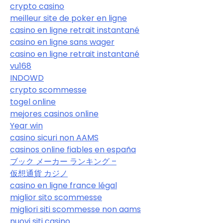
crypto casino
meilleur site de poker en ligne
casino en ligne retrait instantané
casino en ligne sans wager
casino en ligne retrait instantané
vu168
INDOWD
crypto scommesse
togel online
mejores casinos online
Year win
casino sicuri non AAMS
casinos online fiables en españa
ブック メーカー ランキング –
仮想通貨 カジノ
casino en ligne france légal
miglior sito scommesse
migliori siti scommesse non aams
nuovi siti casino