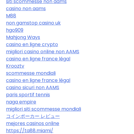
siti scommesse non aams
casino non aams
M88
non gamstop casino uk
hgo909
Mahjong Ways
casino en ligne crypto
migliori casino online non AAMS
casino en ligne france légal
Krooztv
scommesse mondiali
casino en ligne france légal
casino sicuri non AAMS
paris sportif tennis
naga empire
migliori siti scommesse mondiali
コインポーカー レビュー
mejores casinos online
https://ta88.miami/