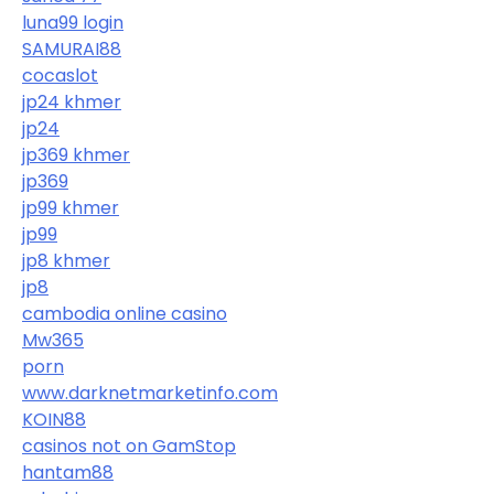
luna99 login
SAMURAI88
cocaslot
jp24 khmer
jp24
jp369 khmer
jp369
jp99 khmer
jp99
jp8 khmer
jp8
cambodia online casino
Mw365
porn
www.darknetmarketinfo.com
KOIN88
casinos not on GamStop
hantam88