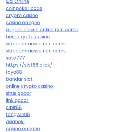
judi Online
coinpoker code
crypto casino
casino en ligne
migliori casinò online non aams
best crypto casino
siti scommesse non aams
siti scommesse non aams
sate777
https://slot88.click/
foya88
bandar slot
online crypto casino
situs gacor
link gacor
cipit88
fangwin88
asiahoki
casino en ligne