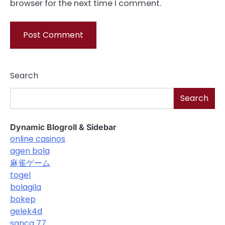
browser for the next time I comment.
Search
Search
Dynamic Blogroll & Sidebar
online casinos
agen bola
麻雀ゲーム
togel
bolagila
bokep
gelek4d
sanca 77