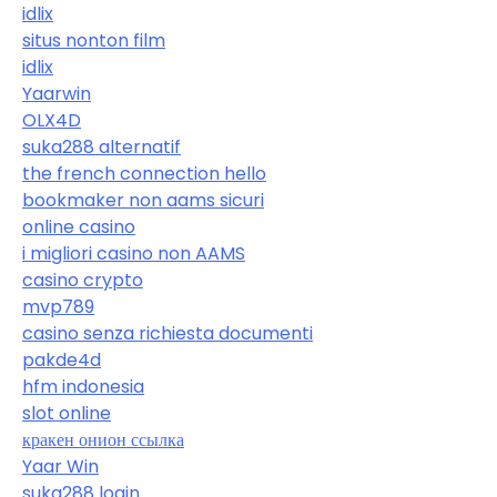
idlix
situs nonton film
idlix
Yaarwin
OLX4D
suka288 alternatif
the french connection hello
bookmaker non aams sicuri
online casino
i migliori casino non AAMS
casino crypto
mvp789
casino senza richiesta documenti
pakde4d
hfm indonesia
slot online
кракен онион ссылка
Yaar Win
suka288 login