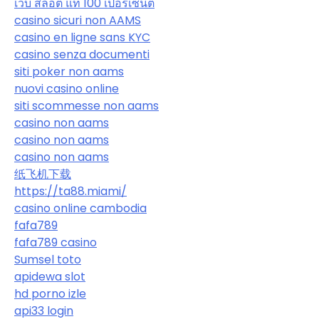
เว็บ สล็อต แท้ 100 เปอร์เซ็นต์
casino sicuri non AAMS
casino en ligne sans KYC
casino senza documenti
siti poker non aams
nuovi casino online
siti scommesse non aams
casino non aams
casino non aams
casino non aams
纸飞机下载
https://ta88.miami/
casino online cambodia
fafa789
fafa789 casino
Sumsel toto
apidewa slot
hd porno izle
api33 login