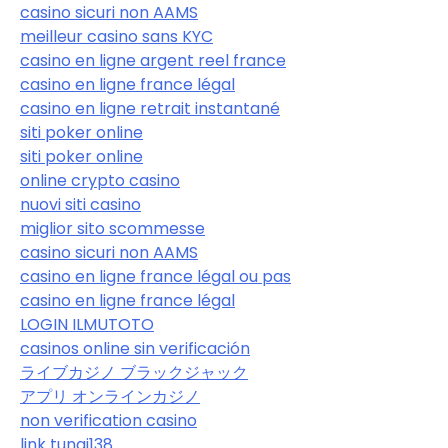
casino sicuri non AAMS
meilleur casino sans KYC
casino en ligne argent reel france
casino en ligne france légal
casino en ligne retrait instantané
siti poker online
siti poker online
online crypto casino
nuovi siti casino
miglior sito scommesse
casino sicuri non AAMS
casino en ligne france légal ou pas
casino en ligne france légal
LOGIN ILMUTOTO
casinos online sin verificación
ライブカジノ ブラックジャック
アプリ オンラインカジノ
non verification casino
link tunai138