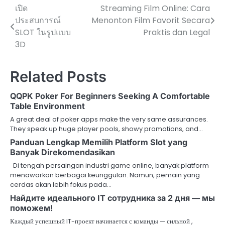
เปิด
Streaming Film Online: Cara
Post
ประสบการณ์
Menonton Film Favorit Secara
navigation
SLOT ในรูปแบบ
Praktis dan Legal
3D
Related Posts
QQPK Poker For Beginners Seeking A Comfortable
Table Environment
A great deal of poker apps make the very same assurances.
They speak up huge player pools, showy promotions, and…
Panduan Lengkap Memilih Platform Slot yang
Banyak Direkomendasikan
Di tengah persaingan industri game online, banyak platform
menawarkan berbagai keunggulan. Namun, pemain yang
cerdas akan lebih fokus pada…
Найдите идеального IT сотрудника за 2 дня — мы
поможем!
Каждый успешный IT-проект начинается с команды — сильной ,