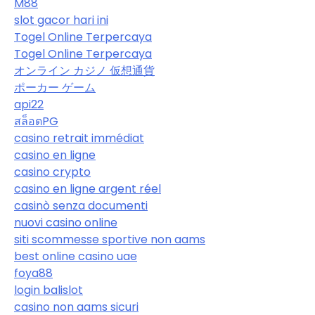
M88
slot gacor hari ini
Togel Online Terpercaya
Togel Online Terpercaya
オンライン カジノ 仮想通貨
ポーカー ゲーム
api22
สล็อตPG
casino retrait immédiat
casino en ligne
casino crypto
casino en ligne argent réel
casinò senza documenti
nuovi casino online
siti scommesse sportive non aams
best online casino uae
foya88
login balislot
casino non aams sicuri