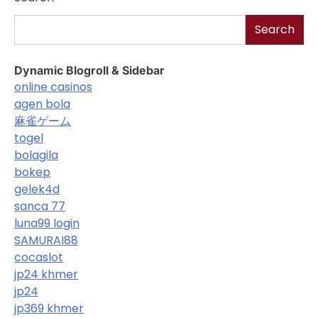
Search
Dynamic Blogroll & Sidebar
online casinos
agen bola
麻雀ゲーム
togel
bolagila
bokep
gelek4d
sanca 77
luna99 login
SAMURAI88
cocaslot
jp24 khmer
jp24
jp369 khmer