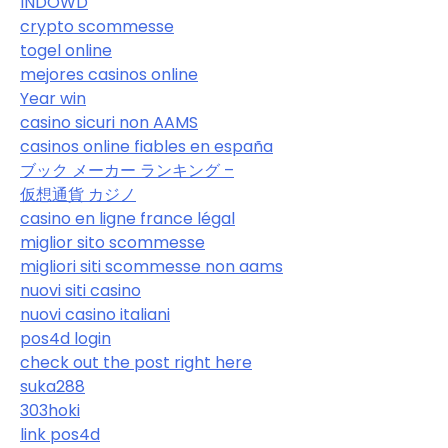
INDOWD
crypto scommesse
togel online
mejores casinos online
Year win
casino sicuri non AAMS
casinos online fiables en españa
ブック メーカー ランキング –
仮想通貨 カジノ
casino en ligne france légal
miglior sito scommesse
migliori siti scommesse non aams
nuovi siti casino
nuovi casino italiani
pos4d login
check out the post right here
suka288
303hoki
link pos4d