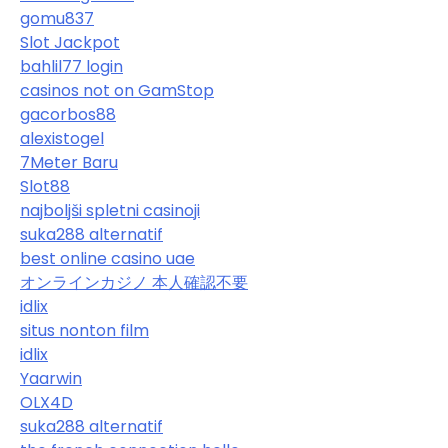
gomu837
Slot Jackpot
bahlil77 login
casinos not on GamStop
gacorbos88
alexistogel
7Meter Baru
Slot88
najboljši spletni casinoji
suka288 alternatif
best online casino uae
オンラインカジノ 本人確認不要
idlix
situs nonton film
idlix
Yaarwin
OLX4D
suka288 alternatif