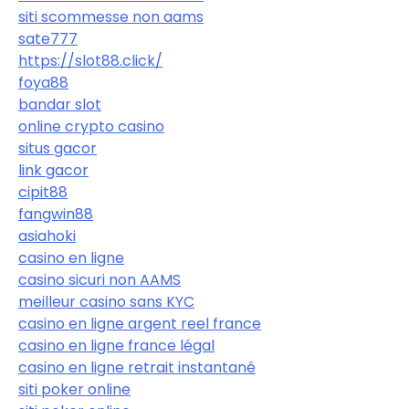
siti scommesse non aams
sate777
https://slot88.click/
foya88
bandar slot
online crypto casino
situs gacor
link gacor
cipit88
fangwin88
asiahoki
casino en ligne
casino sicuri non AAMS
meilleur casino sans KYC
casino en ligne argent reel france
casino en ligne france légal
casino en ligne retrait instantané
siti poker online