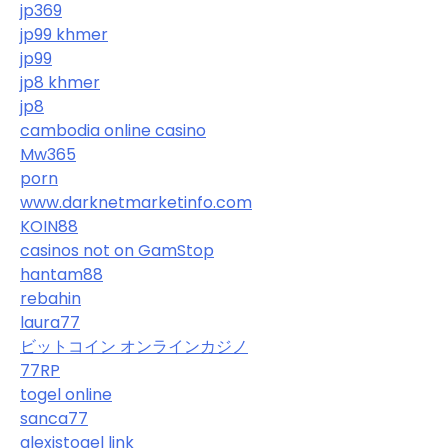
jp369
jp99 khmer
jp99
jp8 khmer
jp8
cambodia online casino
Mw365
porn
www.darknetmarketinfo.com
KOIN88
casinos not on GamStop
hantam88
rebahin
laura77
ビットコイン オンラインカジノ
77RP
togel online
sanca77
alexistogel link