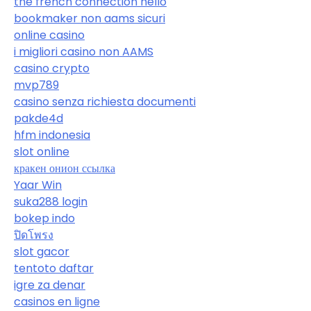
the french connection hello
bookmaker non aams sicuri
online casino
i migliori casino non AAMS
casino crypto
mvp789
casino senza richiesta documenti
pakde4d
hfm indonesia
slot online
кракен онион ссылка
Yaar Win
suka288 login
bokep indo
ปิดโพรง
slot gacor
tentoto daftar
igre za denar
casinos en ligne