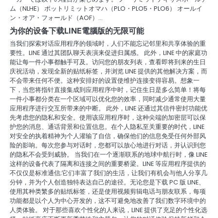
ム（NLHE） ポットリミットオマハ（PLO・PLO5・PLO6） オールイ
ン・オア・フォールド（AOF）…
为你的设备下载LINE電腦版的无限可能
当我们探索对话应用程序的领域时，人们不能忘记邻里和共享体验的重
要性。LINE 通过其团队聊天表演来促进归属感。 此外，LINE 中的家庭功
能让每一件小事都触手可及。访问您的朋友列表，查看即将到来的生日
庆祝活动，发现全新的贴纸标签，并浏览 LINE 提供的其他解决方案，而
不会带来任何不便。这种安排好的设置使维护连接变得容易。想象一
下，当您将指针直接集成到应用程序中时，记住生日是多么简单！将每
一件小事都分类在一个区域可以优化您的效率，同时减少通常使用大量
应用程序进行交互所带来的中断。 此外，LINE 还通过其信件密封功能优
先考虑您的隐私和安全。使用该应用程序时，这种尖端的加密层可以保
护您的消息、通话背景和位置信息。在个人隐私至关重要的时代，LINE
对安全的执着精神为个人灌输了自信，确保他们的信息免受任何外部风
险的影响。每次您参与对话时，您都可以放心地进行对话，并认识到您
的隐私不会受到威胁。 当我们在一个逐渐联系的地球中航行时，像 LINE
这样的设备代表了隔离和连接之间的重要桥梁。LINE 等应用程序提供的
不仅仅是标准通信;它们丰富了我们的生活，让我们有机会与他人分享几
分钟，并为个人创造独特表达自己的途径。无论您是下载 PC 版 LINE、
使用其种类繁多的贴纸标签，还是使用视频剪辑电话与朋友联系，每项
功能都是以个人为中心开发的，这不可避免地改善了我们数字环境中的
人类体验。 对于那些喜欢个性化的人来说，LINE 提供了充足的个性化选