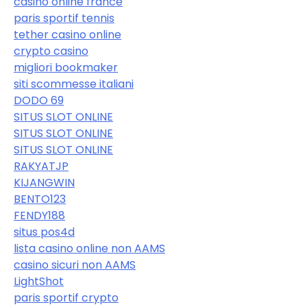
casino online france
paris sportif tennis
tether casino online
crypto casino
migliori bookmaker
siti scommesse italiani
DODO 69
SITUS SLOT ONLINE
SITUS SLOT ONLINE
SITUS SLOT ONLINE
RAKYATJP
KIJANGWIN
BENTO123
FENDY188
situs pos4d
lista casino online non AAMS
casino sicuri non AAMS
LightShot
paris sportif crypto