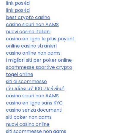
link pos4d
link pos4d
best crypto casino
casino sicuri non AAMS
nuovi casino italiani
casino en ligne le plus payant
online casino stranieri
casino online non aams
i migliori siti per poker online
scommesse sportive crypto
togel online
siti di scommesse
เว็บ สล็อต แท้ 100 เปอร์เซ็นต์
casino sicuri non AAMS
casino en ligne sans KYC
casino senza documenti
siti poker non aams
nuovi casino online
siti scommesse non aams