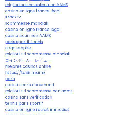
migliori casino online non AAMS
casino en ligne france légal
Krooztv
scommesse mondiali
casino en ligne france légal
casino sicuri non AAMS
paris sportif tennis
naga empire
migliori siti scommesse mondiali
コインポーカー レビュー
mejores casinos online
https://ta88.miami/
porn
casinò senza documenti
migliori siti scommesse non aams
casino sans verification
tennis paris sportif
casino en ligne retrait immediat