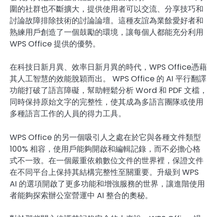
圍的社群也不斷擴大，提供使用者可以交流、分享技巧和
討論故障排除技術的討論論壇。這種友誼為業餘愛好者和
熟練用戶創造了一個鼓勵的環境，讓每個人都能充分利用
WPS Office 提供的優勢。
在科技日新月異、效率日新月異的時代，WPS Office憑藉
其人工智慧的效能脫穎而出。 WPS Office 的 AI 平行翻譯
功能打破了語言障礙，幫助輕鬆分析 Word 和 PDF 文檔，
同時保持原始文字的完整性，使其成為多語言團隊或使用
多種語言工作的人員的得力工具。
WPS Office 的另一個吸引人之處在於它與各種文件類型
100% 相容，使用戶能夠開啟和編輯記錄，而不必擔心格
式不一致。在一個嚴重依賴數位文件的世界裡，保證文件
在不同平台上保持其結構完整性至關重要。升級到 WPS
AI 的選項開啟了更多功能和增強服務的世界，讓進階使用
者能夠探索辦公室營運中 AI 整合的奧秘。