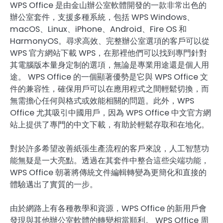
WPS Office 是由金山辦公室軟體開發的一款非常出色的
辦公室套件，支援多種系統，包括 WPS Windows、
macOS、Linux、iPhone、Android、Fire OS 和
HarmonyOS。尋求高效、完整辦公室選項的客戶可以從
WPS 官方網站下載 WPS，在那裡他們可以找到專門針對
其電腦版本量身定制的選項，無論是專業用途還是個人用
途。 WPS Office 的一個顯著優勢是它與 WPS Office 文
件的兼容性，確保用戶可以在應用程式之間輕鬆切換，而
無需擔心任何與格式或效能相關的問題。此外，WPS
Office 尤其吸引中國用戶，因為 WPS Office 中文官方網
站上提供了專門的中文下載，有助於輕鬆存取和在地化。
對於許多希望改善紙張生產流程的客戶來說，人工智慧功
能無疑是一大亮點。透過在其套件中整合這些尖端功能，
WPS Office 朝著將傳統文件編輯轉變為更簡化和直接的
體驗邁出了實質的一步。
由於網路上有各種教學和資源，WPS Office 的新用戶會
發現與其他辦公室軟體的轉變相當順利。 WPS Office 周