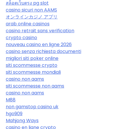
สล็อตเว็บตรง pg slot
casino sicuri non AAMS
オンラインカジノ アプリ
arab online casinos
casino retrait sans verification
crypto casino
nouveau casino en ligne 2026
casino senza richiesta documenti
migliori siti poker online
siti scommesse crypto
siti scommesse mondiali
casino non aams
siti scommesse non aams
casino non aams
M88
non gamstop casino uk
hgo909
Mahjong Ways
casino en ligne crypto