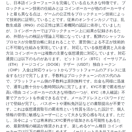
し、日本語インターフェースを完備している点も大きな特徴です。 ブ
ロックチェーン技術の仕組みとは コインポーカーが他のポーカーサイ
トと最も異なる点は、ゲームの公正性をブロックチェーン技術によっ
て技術的に証明していることです。従来のオンラインカジノでは、乱
数生成器（RNG）の公正性は第三者機関の認証に依存していました
が、コインポーカーではブロックチェーン上に結果が記録されるた
め、外部からの検証が理論上可能になっています。配牌のシャッフル
プロセスが分散型台帳に刻まれることで、運営側による不正が技術的
に不可能な仕組みを実現しています。 対応している仮想通貨と入出金
方法 コインポーカーは複数の主要な仮想通貨に対応しています。対応
通貨には以下のものがあります。 ビットコイン（BTC） イーサリアム
（ETH） ドージコイン（DOGE） テザー（USDT） 独自トークン
（CHP） 入金は対応ウォレットからプラットフォームのアドレスに送
金するだけで完了します。手数料はブロックチェーンのガス代のみ
で、プラットフォーム側の手数料は原則無料です。出金も同様に迅速
で、通常は数十分から数時間以内に完了します。 KYC不要で匿名性が
高い理由 コインポーカーの大きな特徴の一つが、KYC（本人確認）不
要でアカウントを作成できる点です。メールアドレスとパスワードだ
けで登録が完了し、パスポートや運転免許証などの書類提出が不要で
す。これは仮想通貨取引の匿名性という性質を活かした設計で、個人
情報の管理に敏感なユーザーにとって大きな安心感を与えます。ただ
し、法令によっては将来的にKYC要件が追加される可能性もあるた
め、最新情報の確認が推奨されます。 楽しめるゲーム種目 コインポ
ーカーでは以下の種目が楽しめます。 ノーリミットテキサスホールデ