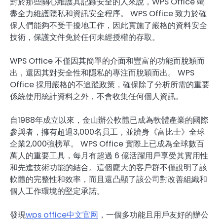
對於那些關心維護其記錄安全的人來說，WPS Office 竭
盡全力維護隱私和資訊安全程序。 WPS Office 致力於確
保人們能夠不受干擾地工作，因此實施了嚴格的資料安全
技術，保護文件免於任何未經授權的存取。
WPS Office 不僅因其簡單的介面和豐富的功能而脫穎而
出，還因其對安全性和隱私的專注而脫穎而出。 WPS
Office 採用嚴格的不追蹤政策，確保除了分析所需的重要
係統使用統計資料之外，不會收集任何個人資訊。
自1988年成立以來，金山辦公軟體已成為軟體產業的國際
參與者，擁有超過3,000名員工，並躋身《富比士》全球
企業2,000強榜單。 WPS Office 實際上已成為全球數百
萬人的重要工具，每月有超過 6 億活躍用戶享受其實用性
和先進技術功能的結合。這個龐大的客戶群不僅說明了該
軟體的完整性和效率，而且還凸顯了該公司對改善組織和
個人工作環境的堅定承諾。
發現
wps office中文官网
，一個多功能且用戶友好的辦公