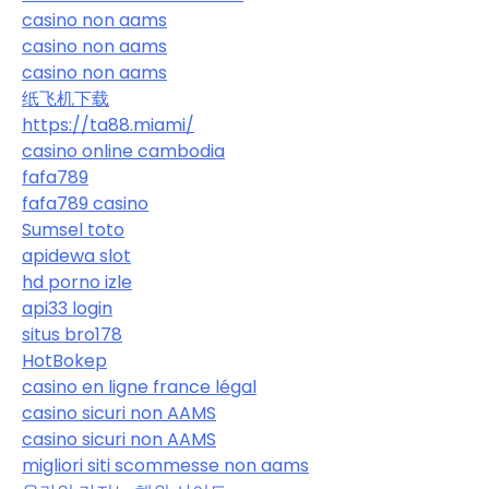
casino non aams
casino non aams
casino non aams
纸飞机下载
https://ta88.miami/
casino online cambodia
fafa789
fafa789 casino
Sumsel toto
apidewa slot
hd porno izle
api33 login
situs bro178
HotBokep
casino en ligne france légal
casino sicuri non AAMS
casino sicuri non AAMS
migliori siti scommesse non aams