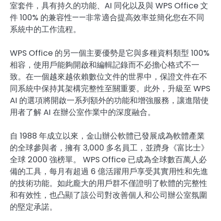
室套件，具有持久的功能、AI 同化以及與 WPS Office 文
件 100% 的兼容性——非常適合提高效率並簡化您在不同
系統中的工作流程。
WPS Office 的另一個主要優勢是它與多種資料類型 100%
相容，使用戶能夠開啟和編輯記錄而不必擔心格式不一
致。在一個越來越依賴數位文件的世界中，保證文件在不
同系統中保持其架構完整性至關重要。此外，升級至 WPS
AI 的選項將開啟一系列額外的功能和增強服務，讓進階使
用者了解 AI 在辦公室作業中的深度融合。
自 1988 年成立以來，金山辦公軟體已發展成為軟體產業
的全球參與者，擁有 3,000 多名員工，並躋身《富比士》
全球 2000 強榜單。 WPS Office 已成為全球數百萬人必
備的工具，每月有超過 6 億活躍用戶享受其實用性和先進
的技術功能。如此龐大的用戶群不僅證明了軟體的完整性
和有效性，也凸顯了該公司對改善個人和公司辦公室氛圍
的堅定承諾。