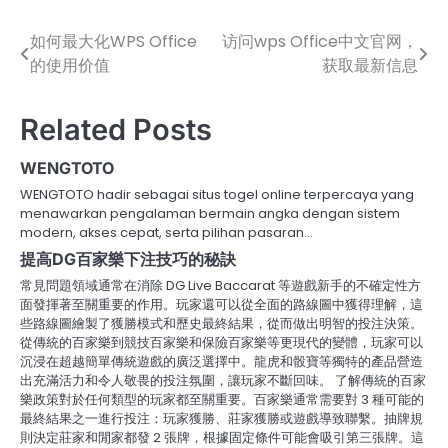
如何最大化WPS Office
访问wps Office中文官网，
Post
的使用价值
获取最新信息
navigation
Related Posts
WENGTOTO
WENGTOTO hadir sebagai situs togel online terpercaya yang
menawarkan pengalaman bermain angka dengan sistem
modern, akses cepat, serta pilihan pasaran…
提高DG百家樂下注技巧的秘訣
常見問題領域通常在消除 DG Live Baccarat 等遊戲新手的不確定性方
面發揮著至關重要的作用。玩家還可以從全面的路線圖中獲得理解，這
些路線圖繪製了獲勝模式和歷史最終結果，從而做出明智的投注決策。
從傳統的百家樂到競技百家樂和保險百家樂等更現代的變體，玩家可以
沉浸在超越簡單傳統遊戲的廣泛選擇中。龍虎和骰寶等獨特的產品營造
出充滿活力和令人敬畏的投注氛圍，讓玩家不斷回味。 了解傳統的百家
樂政策對於任何類型的玩家都至關重要。百家樂通常需要對 3 種可能的
最終結果之一進行投注：玩家獲勝、莊家獲勝或遊戲導致聯繫。抽牌規
則決定莊家和閒家都發 2 張牌，根據固定條件可能會吸引第三張牌。這