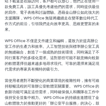
站下載還是在線訪問，客戶都可以放心，他們正在使用一
款免費工具，該工具優先考慮他們的需求，同時提供最佳
的寫作、電子表格和討論體驗。憑藉金山辦公如此強大的
支援團隊，WPS Office 無疑將繼續走在變革數位時代工
作方式的前沿，引領我們走向效率更高、思維更豐富的未
來。
WPS Office 不僅是文件建立和編輯，還致力於提高辦公
室工作的生產力和效率。人工智慧技術與標準辦公室工具
的無縫融合，創造了一個成熟的技術環境，同時滿足了不
同行業客戶的多樣化需求。這對那些可能不願意轉向較新
的軟體選擇但越來越多地尋求現代、可靠的選擇來滿足現
代需求的專家具有獨特的吸引力。
當使用者應對不斷變化的商業環境的複雜性時，擁有可維
持順暢流程的可靠辦公室軟體至關重要。 WPS Office 的
創新功能可滿足這些需求，同時確保個人和團隊在工作中
保持安全並集中精力。 WPS Office 的持續改進體現了金
山軟體致力於推動更好的「辦公室平台服務」的決心，鼓