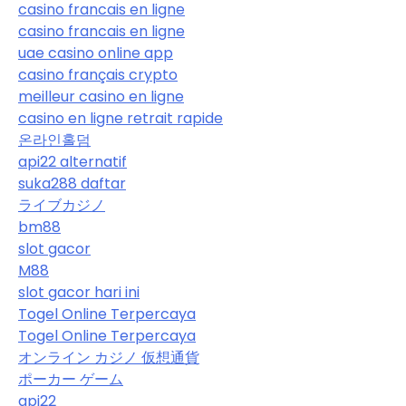
casino francais en ligne
casino francais en ligne
uae casino online app
casino français crypto
meilleur casino en ligne
casino en ligne retrait rapide
온라인홀덤
api22 alternatif
suka288 daftar
ライブカジノ
bm88
slot gacor
M88
slot gacor hari ini
Togel Online Terpercaya
Togel Online Terpercaya
オンライン カジノ 仮想通貨
ポーカー ゲーム
api22