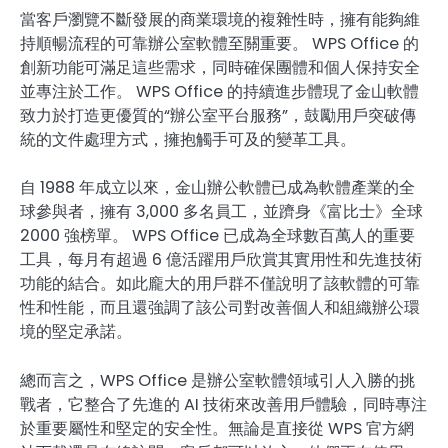
當客戶瀏覽不斷發展的商業環境的複雜性時，擁有能夠維
持順暢流程的可靠辦公室軟體至關重要。 WPS Office 的
創新功能可滿足這些需求，同時確保團體和個人保持安全
並專注於工作。 WPS Office 的持續進步體現了金山軟體
致力於打造更優質的“辦公室平台服務”，鼓勵用戶突破傳
統的文件處理方式，擁抱觸手可及的變革工具。
自 1988 年成立以來，金山辦公軟體已成為軟體產業的全
球參與者，擁有 3,000 多名員工，並躋身《富比士》全球
2000 強榜單。 WPS Office 已成為全球數百萬人的重要
工具，每月有超過 6 億活躍用戶欣賞其實用性和先進技術
功能的結合。如此龐大的用戶群不僅說明了該軟體的可靠
性和性能，而且還強調了該公司對改善個人和組織辦公環
境的堅定承諾。
總而言之，WPS Office 是辦公室軟體領域引人入勝的挑
戰者，它整合了先進的 AI 技術來改善用戶體驗，同時專注
於重要屬性和堅定的安全性。無論是直接從 WPS 官方網