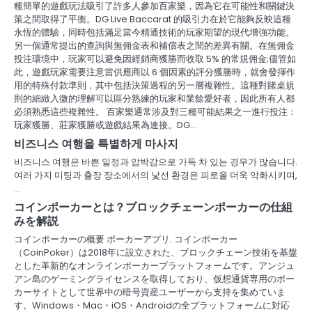
種簡單的遊戲玩法吸引了許多人參加百家樂，因為它在可能性和關鍵決
策之間取得了平衡。DG Live Baccarat 的吸引力在於它能夠反映這種
永恆的體驗，同時包括滿足當今精通技術的玩家期望的現代增強功能。
另一個通常提出的查詢與無佣金表和補償表之間的差異有關。在無佣金
投注環境中，玩家可以避免因經銷商獲勝而收取 5% 的常規佣金;儘管如
此，遊戲玩家需要注意當供應商以 6 個因素的評分獲勝時，就會發揮作
用的特殊付款準則，其中包括決策過程的另一層複雜性。這種對賭桌規
則的細緻入微的理解可以區分熟練的玩家和業餘愛好者，因此所有人都
必須熟悉這些複雜性。 百家樂通常涉及對三種可能結果之一進行投注：
玩家獲勝、莊家獲勝或遊戲結果為連接。DG…
비즈니스 여행을 특별하게 마사지
비즈니스 여행은 바쁜 일정과 압박감으로 가득 차 있는 경우가 많습니다.
여러 가지 미팅과 출장 장소에서의 낯선 환경은 피로을 더욱 악화시키며,
…
コインポーカーとは？ブロックチェーンポーカーの仕組
みを解説
コインポーカーの概要 ポーカーアプリ. コインポーカー
（CoinPoker）は2018年に設立された、ブロックチェーン技術を基盤
とした革新的なオンラインポーカープラットフォームです。アンジュ
アン島のゲーミングライセンスを取得しており、仮想通貨専用のポー
カーサイトとして世界中の暗号資産ユーザーから支持を集めていま
す。Windows・Mac・iOS・Androidの全プラットフォームに対応