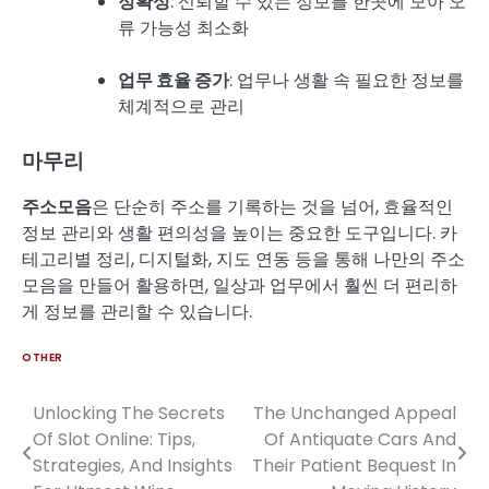
정확성
: 신뢰할 수 있는 정보를 한곳에 모아 오
류 가능성 최소화
업무 효율 증가
: 업무나 생활 속 필요한 정보를
체계적으로 관리
마무리
주소모음
은 단순히 주소를 기록하는 것을 넘어, 효율적인
정보 관리와 생활 편의성을 높이는 중요한 도구입니다. 카
테고리별 정리, 디지털화, 지도 연동 등을 통해 나만의 주소
모음을 만들어 활용하면, 일상과 업무에서 훨씬 더 편리하
게 정보를 관리할 수 있습니다.
OTHER
Unlocking The Secrets
The Unchanged Appeal
Post
Of Slot Online: Tips,
Of Antiquate Cars And
navigation
Strategies, And Insights
Their Patient Bequest In