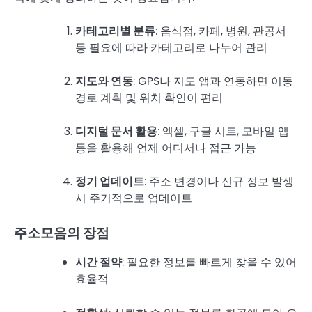
카테고리별 분류
: 음식점, 카페, 병원, 관공서
등 필요에 따라 카테고리로 나누어 관리
지도와 연동
: GPS나 지도 앱과 연동하면 이동
경로 계획 및 위치 확인이 편리
디지털 문서 활용
: 엑셀, 구글 시트, 모바일 앱
등을 활용해 언제 어디서나 접근 가능
정기 업데이트
: 주소 변경이나 신규 정보 발생
시 주기적으로 업데이트
주소모음의 장점
시간 절약
: 필요한 정보를 빠르게 찾을 수 있어
효율적