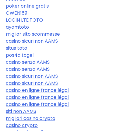
poker online gratis
GWEN189
LOGIN LTDTOTO
ayamtoto
miglior sito scommesse
casino sicuri non AAMS
situs toto
pos4d togel
casino senza AAMS
casino senza AAMS
casino sicuri non AAMS
casino sicuri non AAMS
casino en ligne france légal
casino en ligne france légal
casino en ligne france légal
siti non AAMS
migliori casino crypto
casino crypto