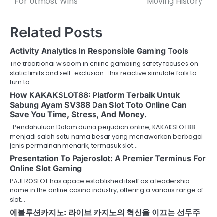
For Utmost Wins
Moving History
Related Posts
Activity Analytics In Responsible Gaming Tools
The traditional wisdom in online gambling safety focuses on
static limits and self-exclusion. This reactive simulate fails to
turn to…
How KAKAKSLOT88: Platform Terbaik Untuk
Sabung Ayam SV388 Dan Slot Toto Online Can
Save You Time, Stress, And Money.
Pendahuluan Dalam dunia perjudian online, KAKAKSLOT88
menjadi salah satu nama besar yang menawarkan berbagai
jenis permainan menarik, termasuk slot…
Presentation To Pajeroslot: A Premier Terminus For
Online Slot Gaming
PAJEROSLOT has apace established itself as a leadership
name in the online casino industry, offering a various range of
slot…
에볼루션카지노: 라이브 카지노의 혁신을 이끄는 선두주