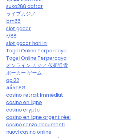
suka288 daftar
ライブカジノ
bm88
slot gacor
M88
slot gacor hari ini
Togel Online Terpercaya
Togel Online Terpercaya
オンライン カジノ 仮想通貨
ポーカー ゲーム
api22
สล็อตPG
casino retrait immédiat
casino en ligne
casino crypto
casino en ligne argent réel
casinò senza documenti
nuovi casino online