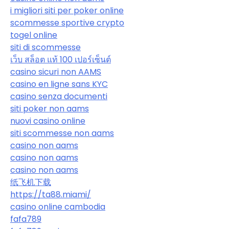
i migliori siti per poker online
scommesse sportive crypto
togel online
siti di scommesse
เว็บ สล็อต แท้ 100 เปอร์เซ็นต์
casino sicuri non AAMS
casino en ligne sans KYC
casino senza documenti
siti poker non aams
nuovi casino online
siti scommesse non aams
casino non aams
casino non aams
casino non aams
纸飞机下载
https://ta88.miami/
casino online cambodia
fafa789