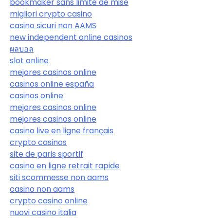
bookmaker sans limite de mise
migliori crypto casino
casino sicuri non AAMS
new independent online casinos
ผลบอล
slot online
mejores casinos online
casinos online españa
casinos online
mejores casinos online
mejores casinos online
casino live en ligne français
crypto casinos
site de paris sportif
casino en ligne retrait rapide
siti scommesse non aams
casino non aams
crypto casino online
nuovi casino italia