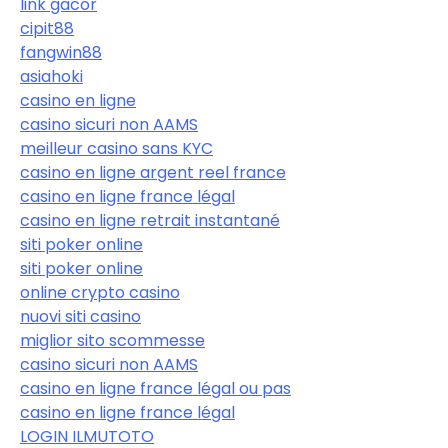
link gacor
cipit88
fangwin88
asiahoki
casino en ligne
casino sicuri non AAMS
meilleur casino sans KYC
casino en ligne argent reel france
casino en ligne france légal
casino en ligne retrait instantané
siti poker online
siti poker online
online crypto casino
nuovi siti casino
miglior sito scommesse
casino sicuri non AAMS
casino en ligne france légal ou pas
casino en ligne france légal
LOGIN ILMUTOTO