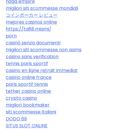
naga empire
migliori siti scommesse mondiali
コインポーカー レビュー
mejores casinos online
https://ta88.miami/
porn
casinò senza documenti
migliori siti scommesse non aams
casino sans verification
tennis paris sportif
casino en ligne retrait immediat
casino online france
paris sportif tennis
tether casino online
crypto casino
migliori bookmaker
siti scommesse italiani
DODO 69
SITUS SLOT ONLINE