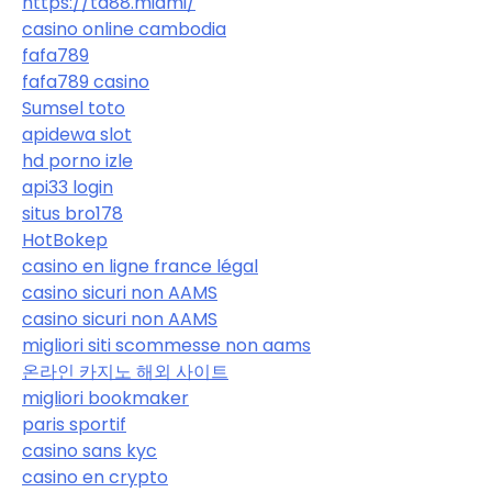
https://ta88.miami/
casino online cambodia
fafa789
fafa789 casino
Sumsel toto
apidewa slot
hd porno izle
api33 login
situs bro178
HotBokep
casino en ligne france légal
casino sicuri non AAMS
casino sicuri non AAMS
migliori siti scommesse non aams
온라인 카지노 해외 사이트
migliori bookmaker
paris sportif
casino sans kyc
casino en crypto