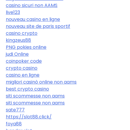
casino sicuri non AAMS
live123
nouveau casino en ligne
nouveau site de paris sportif
casino crypto
kingzeus88
PNG pokies online
judi Online
coinpoker code
crypto casino
casino en ligne
migliori casinò online non aams
best crypto casino
siti scommesse non aams
siti scommesse non aams
sate777
https://slot88.click/
foya88