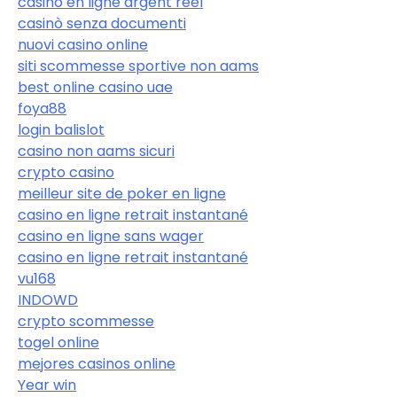
casino en ligne argent réel
casinò senza documenti
nuovi casino online
siti scommesse sportive non aams
best online casino uae
foya88
login balislot
casino non aams sicuri
crypto casino
meilleur site de poker en ligne
casino en ligne retrait instantané
casino en ligne sans wager
casino en ligne retrait instantané
vu168
INDOWD
crypto scommesse
togel online
mejores casinos online
Year win