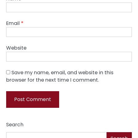
Email
*
Website
Save my name, email, and website in this
browser for the next time I comment.
Search