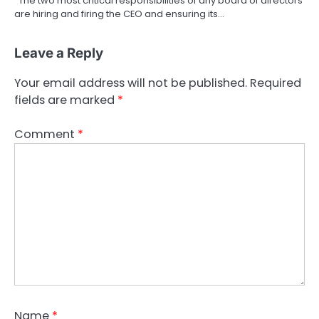
The two most critical responsibilities of any board of directors
are hiring and firing the CEO and ensuring its…
Leave a Reply
Your email address will not be published.
Required
fields are marked
*
Comment
*
Name
*