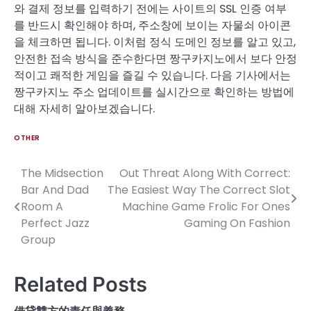
와 결제 정보를 입력하기 전에는 사이트의 SSL 인증 여부
를 반드시 확인해야 하며, 주소창에 보이는 자물쇠 아이콘
을 체크하면 됩니다. 이처럼 정식 도메인 정보를 알고 있고,
안전한 접속 방식을 준수한다면 짱구카지노에서 보다 안정
적이고 쾌적한 게임을 즐길 수 있습니다. 다음 기사에서는
짱구카지노 주소 업데이트를 실시간으로 확인하는 방법에
대해 자세히 알아보겠습니다.
OTHER
The Midsection
Out Threat Along With Correct:
Post
Bar And Dad
The Easiest Way The Correct Slot
navigation
Room A
Machine Game Frolic For Ones
Perfect Jazz
Gaming On Fashion
Group
Related Posts
借貸雙方的責任與義務