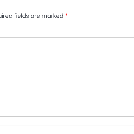
ired fields are marked
*