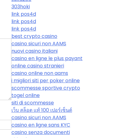
303hoki
link pos4d
link pos4d
link pos4d
best crypto casino
casino sicuri non AAMS
nuovi casino italiani
casino en ligne le plus payant
online casino stranieri
casino online non aams
i migliori siti per poker online
scommesse sportive crypto
togel online
siti di scommesse
เว็บ สล็อต แท้ 100 เปอร์เซ็นต์
casino sicuri non AAMS
casino en ligne sans KYC
casino senza documenti