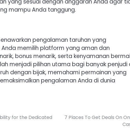
han yang sesuai dengan anggaran Anda agar ti
 yang mampu Anda tanggung.
 menawarkan pengalaman taruhan yang
 Anda memilih platform yang aman dan
arik, bonus menarik, serta kenyamanan berma
elah menjadi pilihan utama bagi banyak penjudi 
rtaruh dengan bijak, memahami permainan yang
 memaksimalkan pengalaman Anda di dunia
lity for the Dedicated
7 Places To Get Deals On On
Ca