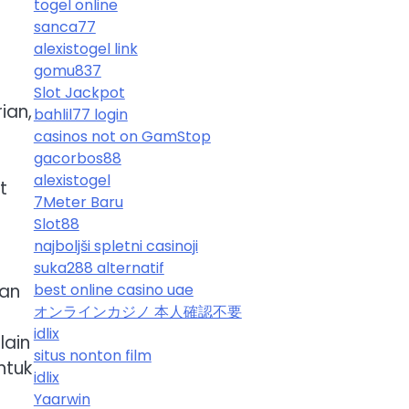
togel online
sanca77
alexistogel link
gomu837
Slot Jackpot
ian,
bahlil77 login
casinos not on GamStop
gacorbos88
alexistogel
t
7Meter Baru
Slot88
najboljši spletni casinoji
suka288 alternatif
dan
best online casino uae
オンラインカジノ 本人確認不要
idlix
lain
situs nonton film
ntuk
idlix
Yaarwin