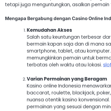
tetapi juga menguntungkan, asalkan pemain
Mengapa Bergabung dengan Casino Online Ind
Kemudahan Akses
Salah satu keuntungan terbesar dar
bermain kapan saja dan di mana s
smartphone, tablet, atau komputer. P
memungkinkan pemain untuk berma
terbatas oleh waktu atau lokasi.
slo
Varian Permainan yang Beragam
Kasino online Indonesia menawarkan 
baccarat, roulette, blackjack, pok
nuansa otentik kasino konvensional
permainan yang sesuai dengan mina