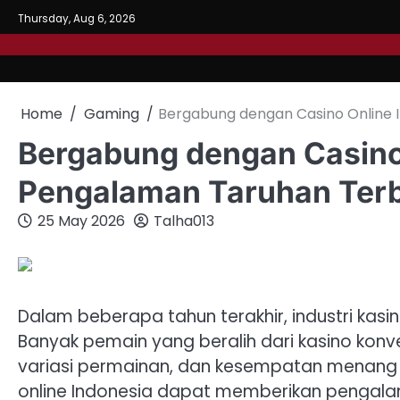
Skip
Thursday, Aug 6, 2026
to
content
Home
Gaming
Bergabung dengan Casino Online 
Bergabung dengan Casino 
Pengalaman Taruhan Ter
25 May 2026
Talha013
Dalam beberapa tahun terakhir, industri kasi
Banyak pemain yang beralih dari kasino konv
variasi permainan, dan kesempatan menang
online Indonesia dapat memberikan pengala