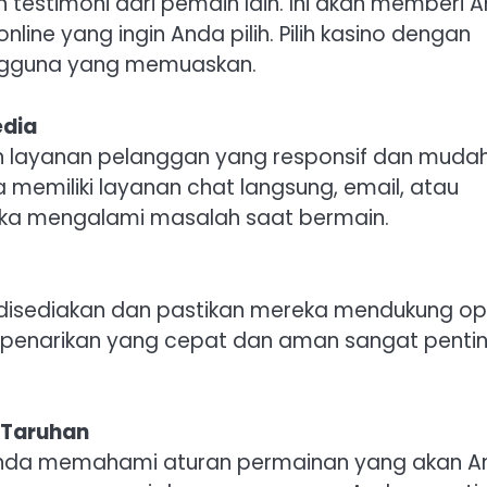
 testimoni dari pemain lain. Ini akan memberi 
ine yang ingin Anda pilih. Pilih kasino dengan
engguna yang memuaskan.
edia
kan layanan pelanggan yang responsif dan muda
memiliki layanan chat langsung, email, atau
ika mengalami masalah saat bermain.
isediakan dan pastikan mereka mendukung op
an penarikan yang cepat dan aman sangat penti
 Taruhan
 Anda memahami aturan permainan yang akan 