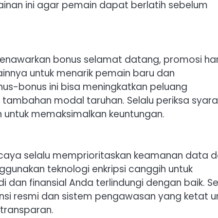
ainan ini agar pemain dapat berlatih sebelum
i menawarkan bonus selamat datang, promosi har
innya untuk menarik pemain baru dan
s-bonus ini bisa meningkatkan peluang
ambahan modal taruhan. Selalu periksa syara
n untuk memaksimalkan keuntungan.
ercaya selalu memprioritaskan keamanan data 
gunakan teknologi enkripsi canggih untuk
dan finansial Anda terlindungi dengan baik. Se
lisensi resmi dan sistem pengawasan yang ketat u
transparan.