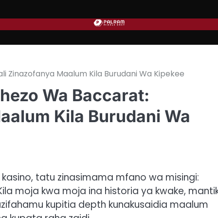
li Zinazofanya Maalum Kila Burudani Wa Kipekee
chezo Wa Baccarat:
aalum Kila Burudani Wa
kasino, tatu zinasimama mfano wa misingi:
ila moja kwa moja ina historia ya kwake, mantik
zifahamu kupitia depth kunakusaidia maalum