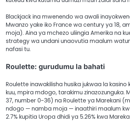
kuteua kwa kutumia uamuzi mzuri zaidi sana n
Blackjack ina mwenendo wa awali inayokwen
Mwanzo yake iko France wa century ya 18, ambap
moja). Aina ya mchezo uliingia Amerika na kuen
strategy wa undani unaovutia maalum watu
nafasi tu.
Roulette: gurudumu la bahati
Roulette inawakilisha husika jukwaa la kasino
kuu, mpira mdogo, tarakimu zinazozunguka. M
37, number 0-36) na Roulette ya Marekani (mif
ndogo — namba moja — inaathiri maalum kwa 
2.7% kupitia Uropa dhidi ya 5.26% kwa Marekan