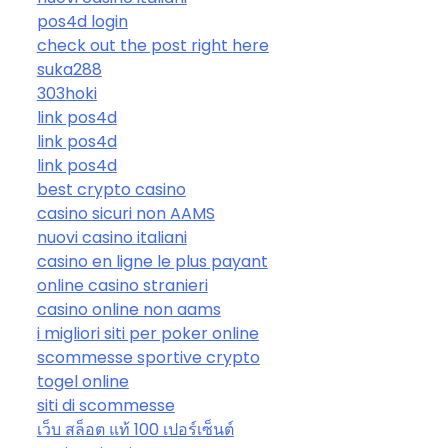
pos4d login
check out the post right here
suka288
303hoki
link pos4d
link pos4d
link pos4d
best crypto casino
casino sicuri non AAMS
nuovi casino italiani
casino en ligne le plus payant
online casino stranieri
casino online non aams
i migliori siti per poker online
scommesse sportive crypto
togel online
siti di scommesse
เว็บ สล็อต แท้ 100 เปอร์เซ็นต์