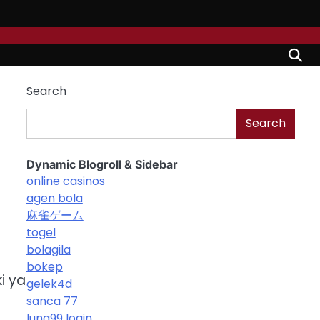
Search
Search
Dynamic Blogroll & Sidebar
online casinos
agen bola
麻雀ゲーム
togel
bolagila
bokep
i ya
gelek4d
sanca 77
luna99 login