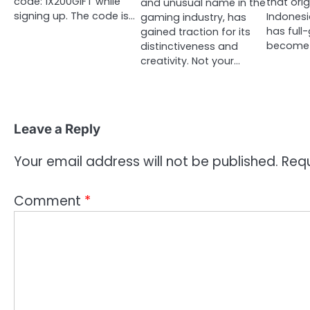
code: 1X200GIFT while
that ori
and unusual name in the
signing up. The code is…
Indonesia
gaming industry, has
has full
gained traction for its
become
distinctiveness and
creativity. Not your…
Leave a Reply
Your email address will not be published.
Requ
Comment
*