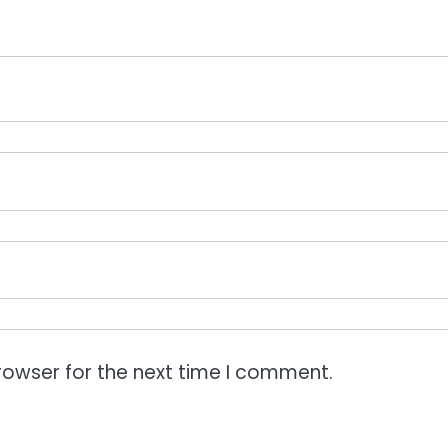
rowser for the next time I comment.