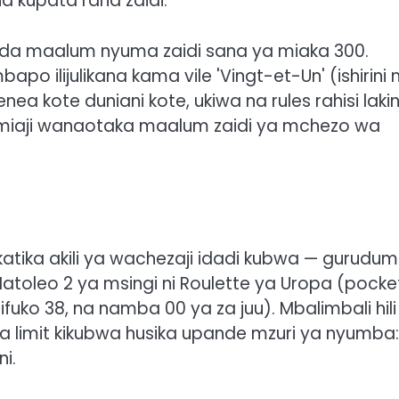
a kupata raha zaidi.
da maalum nyuma zaidi sana ya miaka 300.
o ilijulikana kama vile 'Vingt-et-Un' (ishirini 
ea kote duniani kote, ukiwa na rules rahisi lakin
miaji wanaotaka maalum zaidi ya mchezo wa
 katika akili ya wachezaji idadi kubwa — gurudu
atoleo 2 ya msingi ni Roulette ya Uropa (pocke
uko 38, na namba 00 ya za juu). Mbalimbali hili
limit kikubwa husika upande mzuri ya nyumba:
i.