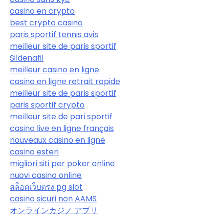
casino en crypto
best crypto casino
paris sportif tennis avis
meilleur site de paris sportif
Sildenafil
meilleur casino en ligne
casino en ligne retrait rapide
meilleur site de paris sportif
paris sportif crypto
meilleur site de pari sportif
casino live en ligne français
nouveaux casino en ligne
casino esteri
migliori siti per poker online
nuovi casino online
สล็อตเว็บตรง pg slot
casino sicuri non AAMS
オンラインカジノ アプリ