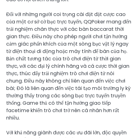
Đối với những người coi trọng cài đặt đặt cược cao
của một cơ sở cờ bạc trực tuyến, QQPoker mang đến
trải nghiệm chân thực với các bàn baccarat thời
gian thực. Điều này cho phép người chơi tận hưởng
cảm giác phấn khích của một sòng bạc vật lý ngay
từ điện thoại di động hoặc máy tính để bàn của họ.
Bản chất tương tác của trò chơi điện tử thời gian
thực, với các đại lý chính hãng và cá cược thời gian
thực, thúc đẩy trải nghiệm trò chơi điện tử nói
chung. Điều này không chỉ liên quan đến việc chơi
bài; Đó là liên quan đến việc tái tạo môi trường ly kỳ
thường thấy trong các sòng bạc trực tuyến truyền
thống. Game thủ có thể tận hưởng giao tiếp
facetime khiến trò chơi trở nên cá nhân hơn rất
nhiều.
Với khả năng giành được các ưu đãi lớn, độc quyền