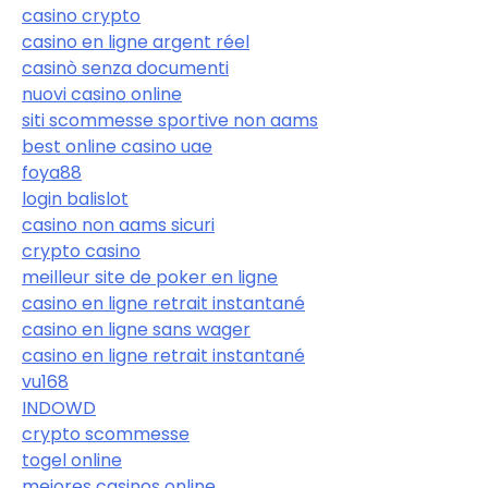
casino crypto
casino en ligne argent réel
casinò senza documenti
nuovi casino online
siti scommesse sportive non aams
best online casino uae
foya88
login balislot
casino non aams sicuri
crypto casino
meilleur site de poker en ligne
casino en ligne retrait instantané
casino en ligne sans wager
casino en ligne retrait instantané
vu168
INDOWD
crypto scommesse
togel online
mejores casinos online