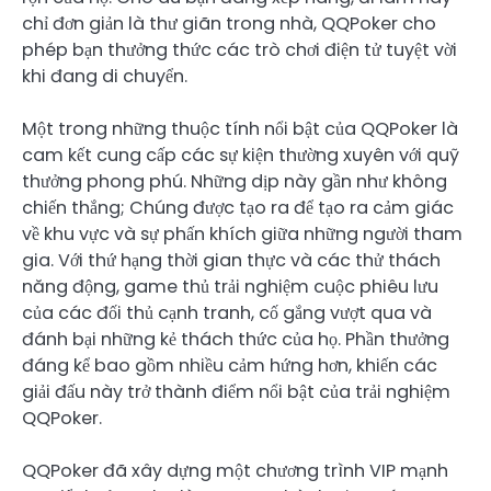
chỉ đơn giản là thư giãn trong nhà, QQPoker cho
phép bạn thưởng thức các trò chơi điện tử tuyệt vời
khi đang di chuyển.
Một trong những thuộc tính nổi bật của QQPoker là
cam kết cung cấp các sự kiện thường xuyên với quỹ
thưởng phong phú. Những dịp này gần như không
chiến thắng; Chúng được tạo ra để tạo ra cảm giác
về khu vực và sự phấn khích giữa những người tham
gia. Với thứ hạng thời gian thực và các thử thách
năng động, game thủ trải nghiệm cuộc phiêu lưu
của các đối thủ cạnh tranh, cố gắng vượt qua và
đánh bại những kẻ thách thức của họ. Phần thưởng
đáng kể bao gồm nhiều cảm hứng hơn, khiến các
giải đấu này trở thành điểm nổi bật của trải nghiệm
QQPoker.
QQPoker đã xây dựng một chương trình VIP mạnh