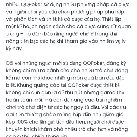
nhiều. QQPoker sử dụng nhiều phương pháp cá cược
và người chơi yêu cầu chọn phương pháp phù hợp
với phân tích và thiết kế cá cược của họ. Thiết lập
một kế hoạch ngân sách cho cá cược cũng rất quan
trọng – nó đảm bảo rằng người chơi ở trong khả
năng tiền bạc của họ khi tham gia vào nhiệm vụ ly
kỳ này.
Đối với những người mới sử dụng QQPoker, đăng ký
không chỉ mở ra cánh cửa cho nhiều trò chơi đáng
kể mà còn mở khóa những món quà ban đầu đặc
biệt. Khung quảng cáo tại QQPoker được thiết kế
không chỉ đơn giản là để thu hút những game thủ
hoàn toàn mới mà còn để nâng cao trải nghiệm
chơi trò chơi điện tử của họ ngay từ đầu. Với các ưu
đãi tiền thưởng chào mừng hấp dẫn như giảm giá
kép 100% cho lần gửi tiền đầu tiên, người chơi được
khuyến khích khám phá nhiều trò chơi hơn và nâng
cao cơ hội chiến thắng lớn.