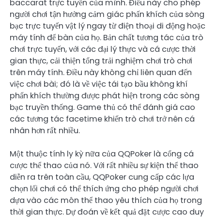
baccarat trực tuyến của mình. Điều này cho phép
người chơi tận hưởng cảm giác phấn khích của sòng
bạc trực tuyến vật lý ngay từ điện thoại di động hoặc
máy tính để bàn của họ. Bản chất tương tác của trò
chơi trực tuyến, với các đại lý thực và cá cược thời
gian thực, cải thiện tổng trải nghiệm chơi trò chơi
trên máy tính. Điều này không chỉ liên quan đến
việc chơi bài; đó là về việc tái tạo bầu không khí
phấn khích thường được phát hiện trong các sòng
bạc truyền thống. Game thủ có thể đánh giá cao
các tương tác facetime khiến trò chơi trở nên cá
nhân hơn rất nhiều.
Một thuộc tính ly kỳ nữa của QQPoker là cổng cá
cược thể thao của nó. Với rất nhiều sự kiện thể thao
diễn ra trên toàn cầu, QQPoker cung cấp các lựa
chọn lối chơi có thể thích ứng cho phép người chơi
dựa vào các môn thể thao yêu thích của họ trong
thời gian thực. Dự đoán về kết quả đặt cược cao duy