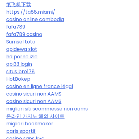
纸飞机下载
https://ta88.miami/
casino online cambodia
fafa789
fafa789 casino
Sumsel toto
apidewa slot
hd porno izle
api33 login
situs bro178
HotBokep
casino en ligne france légal
casino sicuri non AAMS
casino sicuri non AAMS
migliori siti scommesse non aams
온라인 카지노 해외 사이트
migliori bookmaker
paris sportif
casino sans kyc