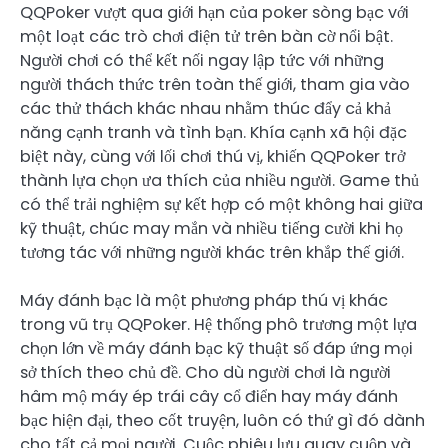
QQPoker vượt qua giới hạn của poker sòng bạc với
một loạt các trò chơi điện tử trên bàn cờ nổi bật.
Người chơi có thể kết nối ngay lập tức với những
người thách thức trên toàn thế giới, tham gia vào
các thử thách khác nhau nhằm thúc đẩy cả khả
năng cạnh tranh và tình bạn. Khía cạnh xã hội đặc
biệt này, cùng với lối chơi thú vị, khiến QQPoker trở
thành lựa chọn ưa thích của nhiều người. Game thủ
có thể trải nghiệm sự kết hợp có một không hai giữa
kỹ thuật, chúc may mắn và nhiều tiếng cười khi họ
tương tác với những người khác trên khắp thế giới.
Máy đánh bạc là một phương pháp thú vị khác
trong vũ trụ QQPoker. Hệ thống phô trương một lựa
chọn lớn về máy đánh bạc kỹ thuật số đáp ứng mọi
sở thích theo chủ đề. Cho dù người chơi là người
hâm mộ máy ép trái cây cổ điển hay máy đánh
bạc hiện đại, theo cốt truyện, luôn có thứ gì đó dành
cho tất cả mọi người. Cuộc phiêu lưu quay cuộn và