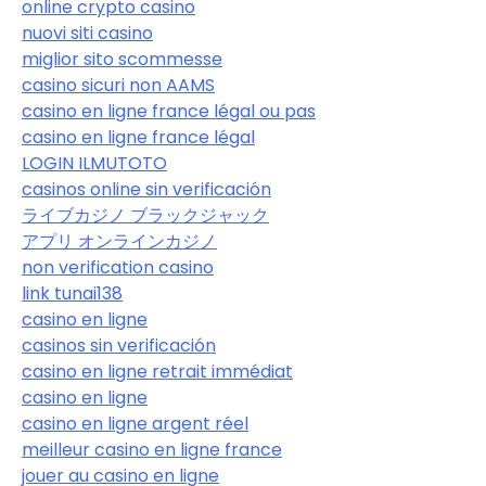
online crypto casino
nuovi siti casino
miglior sito scommesse
casino sicuri non AAMS
casino en ligne france légal ou pas
casino en ligne france légal
LOGIN ILMUTOTO
casinos online sin verificación
ライブカジノ ブラックジャック
アプリ オンラインカジノ
non verification casino
link tunai138
casino en ligne
casinos sin verificación
casino en ligne retrait immédiat
casino en ligne
casino en ligne argent réel
meilleur casino en ligne france
jouer au casino en ligne