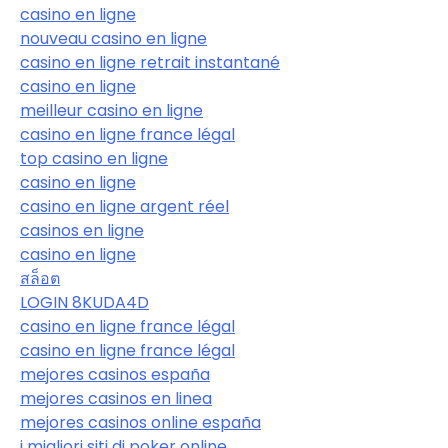
casino en ligne
nouveau casino en ligne
casino en ligne retrait instantané
casino en ligne
meilleur casino en ligne
casino en ligne france légal
top casino en ligne
casino en ligne
casino en ligne argent réel
casinos en ligne
casino en ligne
สล็อต
LOGIN 8KUDA4D
casino en ligne france légal
casino en ligne france légal
mejores casinos españa
mejores casinos en linea
mejores casinos online españa
i migliori siti di poker online