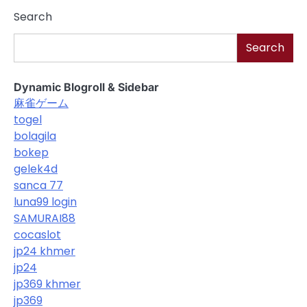
Search
Search
Dynamic Blogroll & Sidebar
麻雀ゲーム
togel
bolagila
bokep
gelek4d
sanca 77
luna99 login
SAMURAI88
cocaslot
jp24 khmer
jp24
jp369 khmer
jp369