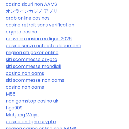
casino sicuri non AAMS
オンラインカジノ アプリ
arab online casinos
casino retrait sans verification
crypto casino
nouveau casino en ligne 2026
casino senza richiesta documenti
migliori siti poker online
siti scommesse crypto
siti scommesse mondiali
casino non aams
siti scommesse non aams
casino non aams
M88
non gamstop casino uk
hgo909
Mahjong Ways
casino en ligne crypto
migliori casino online non AAMS