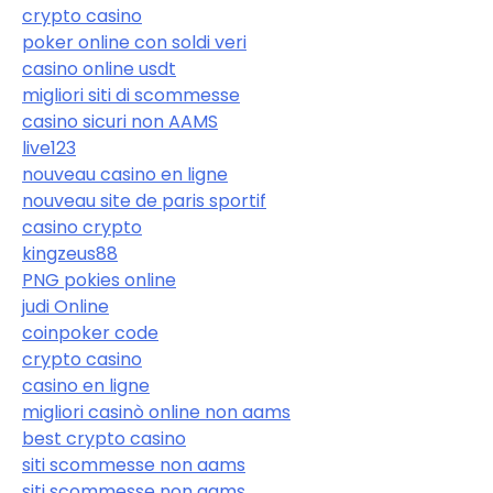
crypto casino
poker online con soldi veri
casino online usdt
migliori siti di scommesse
casino sicuri non AAMS
live123
nouveau casino en ligne
nouveau site de paris sportif
casino crypto
kingzeus88
PNG pokies online
judi Online
coinpoker code
crypto casino
casino en ligne
migliori casinò online non aams
best crypto casino
siti scommesse non aams
siti scommesse non aams