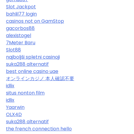
Slot Jackpot
bahlil77 login
casinos not on GamStop
gacorbos88
alexistogel
7Meter Baru
Slot88
najboljši spletni casinoji
suka288 alternatif
best online casino uae
オンラインカジノ 本人確認不要
idlix
situs nonton film
idlix
Yaarwin
OLX4D
suka288 alternatif
the french connection hello