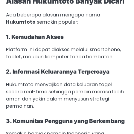
Alasan Hukumtoto Banyak Dicari
Ada beberapa alasan mengapa nama
Hukumtoto
semakin populer:
1. Kemudahan Akses
Platform ini dapat diakses melalui smartphone,
tablet, maupun komputer tanpa hambatan.
2. Informasi Keluarannya Terpercaya
Hukumtoto menyajikan data keluaran togel
secara real-time sehingga pemain merasa lebih
aman dan yakin dalam menyusun strategi
permainan.
3. Komunitas Pengguna yang Berkembang
Semakin banyak pemain Indonesia yang