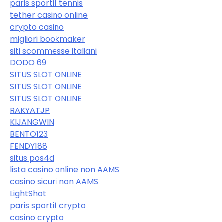
paris sportif tennis
tether casino online
crypto casino
migliori bookmaker
siti scommesse italiani
DODO 69
SITUS SLOT ONLINE
SITUS SLOT ONLINE
SITUS SLOT ONLINE
RAKYATJP
KIJANGWIN
BENTO123
FENDY188
situs pos4d
lista casino online non AAMS
casino sicuri non AAMS
LightShot
paris sportif crypto
casino crypto