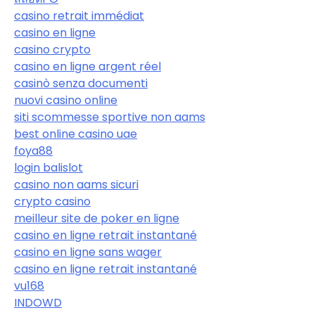
casino retrait immédiat
casino en ligne
casino crypto
casino en ligne argent réel
casinò senza documenti
nuovi casino online
siti scommesse sportive non aams
best online casino uae
foya88
login balislot
casino non aams sicuri
crypto casino
meilleur site de poker en ligne
casino en ligne retrait instantané
casino en ligne sans wager
casino en ligne retrait instantané
vu168
INDOWD