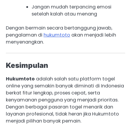
Jangan mudah terpancing emosi
setelah kalah atau menang
Dengan bermain secara bertanggung jawab,
pengalaman di
hukumtoto
akan menjadi lebih
menyenangkan.
Kesimpulan
Hukumtoto
adalah salah satu platform togel
online yang semakin banyak diminati di Indonesia
berkat fitur lengkap, proses cepat, serta
kenyamanan pengguna yang menjadi prioritas.
Dengan berbagai pasaran togel menarik dan
layanan profesional, tidak heran jika Hukumtoto
menjadi pilihan banyak pemain.