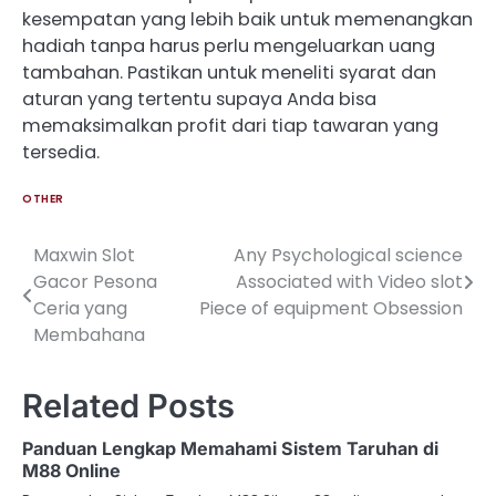
kesempatan yang lebih baik untuk memenangkan
hadiah tanpa harus perlu mengeluarkan uang
tambahan. Pastikan untuk meneliti syarat dan
aturan yang tertentu supaya Anda bisa
memaksimalkan profit dari tiap tawaran yang
tersedia.
OTHER
Maxwin Slot
Any Psychological science
Post
Gacor Pesona
Associated with Video slot
navigation
Ceria yang
Piece of equipment Obsession
Membahana
Related Posts
Panduan Lengkap Memahami Sistem Taruhan di
M88 Online