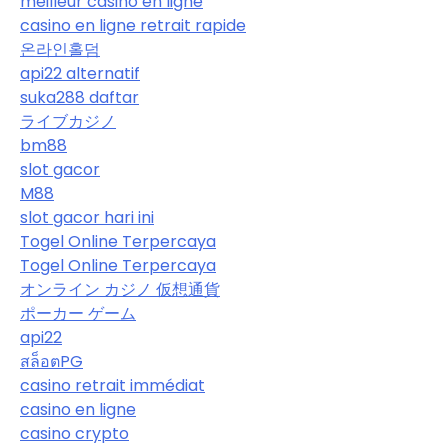
meilleur casino en ligne
casino en ligne retrait rapide
온라인홀덤
api22 alternatif
suka288 daftar
ライブカジノ
bm88
slot gacor
M88
slot gacor hari ini
Togel Online Terpercaya
Togel Online Terpercaya
オンライン カジノ 仮想通貨
ポーカー ゲーム
api22
สล็อตPG
casino retrait immédiat
casino en ligne
casino crypto