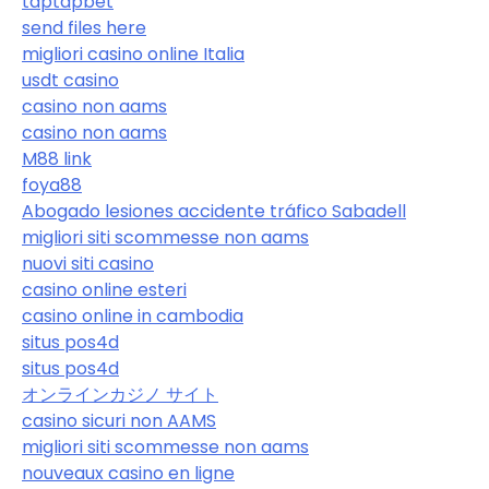
taptapbet
send files here
migliori casino online Italia
usdt casino
casino non aams
casino non aams
M88 link
foya88
Abogado lesiones accidente tráfico Sabadell
migliori siti scommesse non aams
nuovi siti casino
casino online esteri
casino online in cambodia
situs pos4d
situs pos4d
オンラインカジノ サイト
casino sicuri non AAMS
migliori siti scommesse non aams
nouveaux casino en ligne