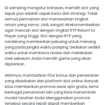
Di samping mengatur batasan, memilih slot yang
tepat pun adalah aspek kunci dari strategi. Tidak
semua permainan slot menawarkan tingkat
return yang sama. Jadi, sangat direkomendasikan
agar mencari slot dengan tingkat RTP Return to
Player yang tinggi. Slot dengan RTP yang
cenderung memberikan peluang untuk menang
yang pada jangka waktu panjang. Sediakan sedikit
waktu untuk membaca review dan melakukan
riset sebelum Anda memilih game yang akan
dijalankan.
Akhirnya, manfaatkan fitur bonus dan penawaran
yang disediakan dari platform slot online. Banyak
situs memberikan promosi awal, spin gratis, serta
berbagai penawaran lain yang bisa menambah
modal taruhan Anda. Menggunakan promosi
tersebut secara tepat dapat memberikan