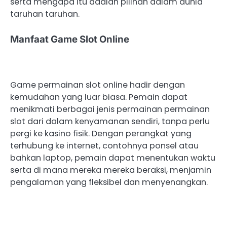
serta mengapa itu adalah pilihan dalam dunia
taruhan taruhan.
Manfaat Game Slot Online
Game permainan slot online hadir dengan
kemudahan yang luar biasa. Pemain dapat
menikmati berbagai jenis permainan permainan
slot dari dalam kenyamanan sendiri, tanpa perlu
pergi ke kasino fisik. Dengan perangkat yang
terhubung ke internet, contohnya ponsel atau
bahkan laptop, pemain dapat menentukan waktu
serta di mana mereka mereka beraksi, menjamin
pengalaman yang fleksibel dan menyenangkan.