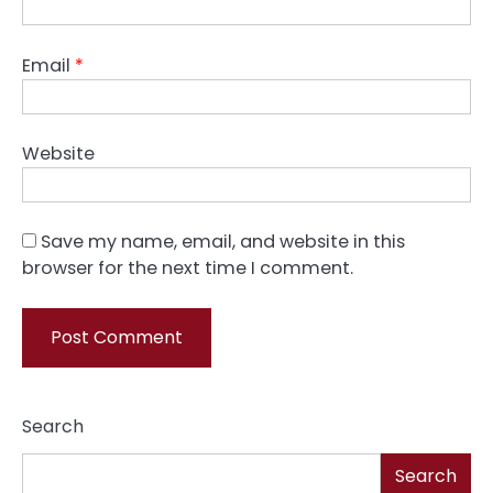
Email
*
Website
Save my name, email, and website in this
browser for the next time I comment.
Search
Search