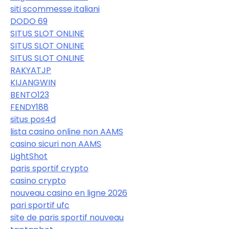
siti scommesse italiani
DODO 69
SITUS SLOT ONLINE
SITUS SLOT ONLINE
SITUS SLOT ONLINE
RAKYATJP
KIJANGWIN
BENTO123
FENDY188
situs pos4d
lista casino online non AAMS
casino sicuri non AAMS
LightShot
paris sportif crypto
casino crypto
nouveau casino en ligne 2026
pari sportif ufc
site de paris sportif nouveau