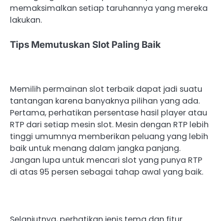
memaksimalkan setiap taruhannya yang mereka
lakukan.
Tips Memutuskan Slot Paling Baik
Memilih permainan slot terbaik dapat jadi suatu
tantangan karena banyaknya pilihan yang ada.
Pertama, perhatikan persentase hasil player atau
RTP dari setiap mesin slot. Mesin dengan RTP lebih
tinggi umumnya memberikan peluang yang lebih
baik untuk menang dalam jangka panjang.
Jangan lupa untuk mencari slot yang punya RTP
di atas 95 persen sebagai tahap awal yang baik.
Selanjutnya, perhatikan jenis tema dan fitur