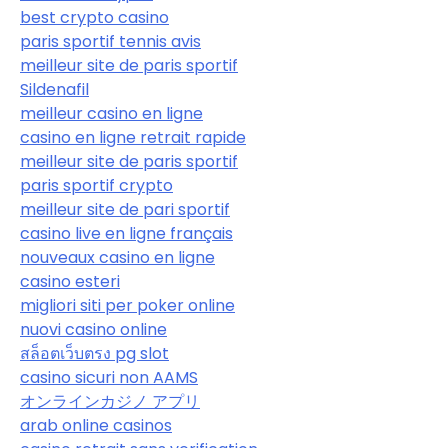
best crypto casino
paris sportif tennis avis
meilleur site de paris sportif
Sildenafil
meilleur casino en ligne
casino en ligne retrait rapide
meilleur site de paris sportif
paris sportif crypto
meilleur site de pari sportif
casino live en ligne français
nouveaux casino en ligne
casino esteri
migliori siti per poker online
nuovi casino online
สล็อตเว็บตรง pg slot
casino sicuri non AAMS
オンラインカジノ アプリ
arab online casinos