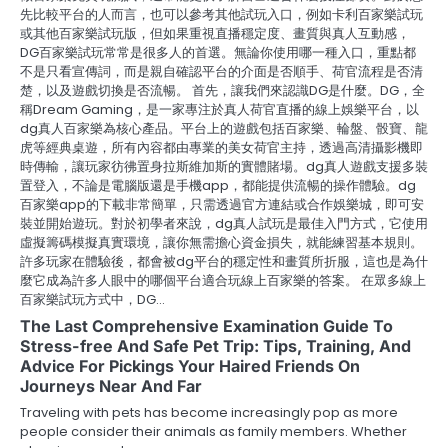
先比較平台的人而言，也可以參考其他試玩入口，例如卡利百家樂試玩
或其他百家樂試玩版，但如果重視直播穩定度、畫質與真人互動感，
DG百家樂試玩常常是很多人的首選。無論你使用哪一種入口，重點都
不是只看宣傳詞，而是親自確認平台的介面是否順手、荷官流程是否清
楚，以及遊戲切換是否流暢。 首先，讓我們來認識DG是什麼。DG，全
稱Dream Gaming，是一家專注於真人荷官直播的線上娛樂平台，以
dg真人百家樂為核心產品。平台上的遊戲包括百家樂、輪盤、骰寶、龍
虎等經典桌遊，所有內容都由專業的美女荷官主持，透過高清攝影機即
時傳輸，讓玩家彷彿置身拉斯維加斯的實體賭場。dg真人遊戲支援多裝
置登入，不論是電腦版還是手機app，都能提供流暢的操作體驗。dg
百家樂app的下載非常簡單，只需透過官方連結或合作娛樂城，即可安
裝並開始遊玩。對於初學者來說，dg真人試玩是最佳入門方式，它使用
虛擬籌碼模擬真實環境，讓你無需擔心資金損失，就能練習基本規則。
許多玩家在體驗後，都會被dg平台的穩定性和畫質所折服，這也是為什
麼它成為許多人眼中的哪個平台適合玩線上百家樂的答案。 在眾多線上
百家樂試玩方式中，DG…
The Last Comprehensive Examination Guide To
Stress-free And Safe Pet Trip: Tips, Training, And
Advice For Pickings Your Haired Friends On
Journeys Near And Far
Traveling with pets has become increasingly pop as more
people consider their animals as family members. Whether