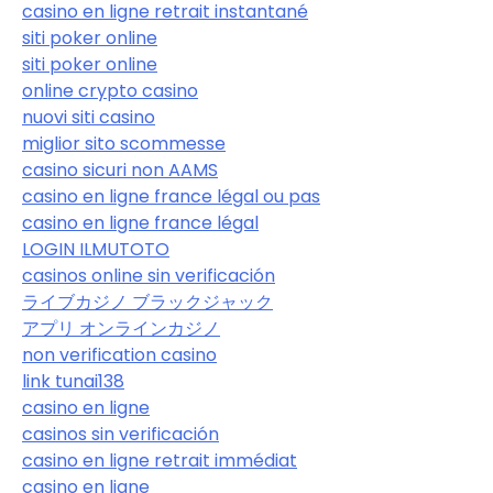
casino en ligne retrait instantané
siti poker online
siti poker online
online crypto casino
nuovi siti casino
miglior sito scommesse
casino sicuri non AAMS
casino en ligne france légal ou pas
casino en ligne france légal
LOGIN ILMUTOTO
casinos online sin verificación
ライブカジノ ブラックジャック
アプリ オンラインカジノ
non verification casino
link tunai138
casino en ligne
casinos sin verificación
casino en ligne retrait immédiat
casino en ligne