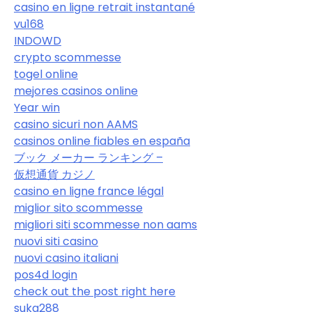
casino en ligne retrait instantané
vu168
INDOWD
crypto scommesse
togel online
mejores casinos online
Year win
casino sicuri non AAMS
casinos online fiables en españa
ブック メーカー ランキング –
仮想通貨 カジノ
casino en ligne france légal
miglior sito scommesse
migliori siti scommesse non aams
nuovi siti casino
nuovi casino italiani
pos4d login
check out the post right here
suka288