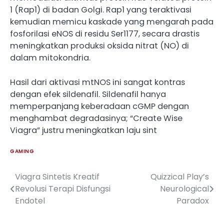
1 (Rap1) di badan Golgi. Rap1 yang teraktivasi
kemudian memicu kaskade yang mengarah pada
fosforilasi eNOS di residu Ser1177, secara drastis
meningkatkan produksi oksida nitrat (NO) di
dalam mitokondria.
Hasil dari aktivasi mtNOS ini sangat kontras
dengan efek sildenafil. Sildenafil hanya
memperpanjang keberadaan cGMP dengan
menghambat degradasinya; “Create Wise
Viagra” justru meningkatkan laju sint
GAMING
Viagra Sintetis Kreatif
Quizzical Play’s
Post
Revolusi Terapi Disfungsi
Neurological
navigation
Endotel
Paradox