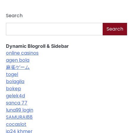
Search
Search
Dynamic Blogroll & Sidebar
online casinos
agen bola
麻雀ゲーム
togel
bolagila
bokep
gelek4d
sanca 77
luna99 login
SAMURAI88
cocaslot
jp24 khmer