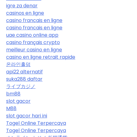
igre za denar
casinos en ligne
casino francais en ligne
casino francais en ligne
uae casino online app
casino français crypto
meilleur casino en ligne
casino en ligne retrait rapide
온라인홀덤
api22 alternatif
suka288 daftar
ライブカジノ
bm88
slot gacor
M88
slot gacor hari ini
Togel Online Terpercaya
Togel Online Terpercaya