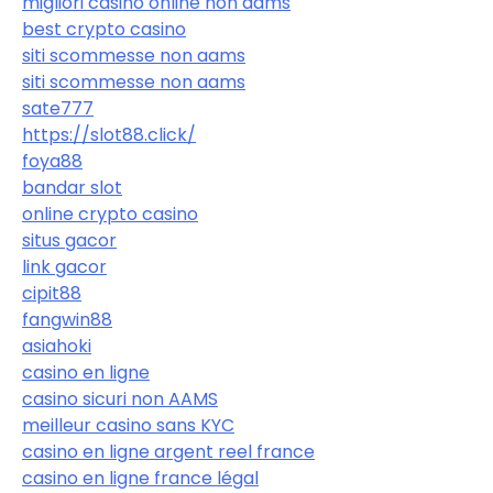
migliori casinò online non aams
best crypto casino
siti scommesse non aams
siti scommesse non aams
sate777
https://slot88.click/
foya88
bandar slot
online crypto casino
situs gacor
link gacor
cipit88
fangwin88
asiahoki
casino en ligne
casino sicuri non AAMS
meilleur casino sans KYC
casino en ligne argent reel france
casino en ligne france légal