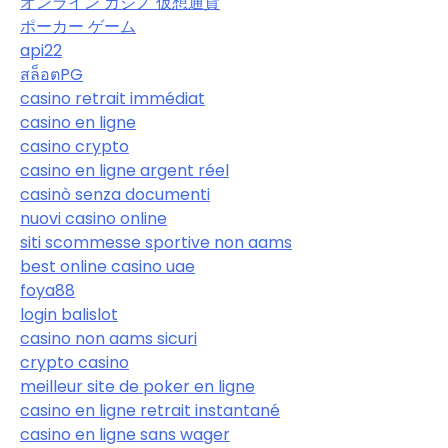
オンライン カジノ 仮想通貨
ポーカー ゲーム
api22
สล็อตPG
casino retrait immédiat
casino en ligne
casino crypto
casino en ligne argent réel
casinò senza documenti
nuovi casino online
siti scommesse sportive non aams
best online casino uae
foya88
login balislot
casino non aams sicuri
crypto casino
meilleur site de poker en ligne
casino en ligne retrait instantané
casino en ligne sans wager