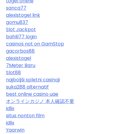
togel online
sanca77
alexistogel link
gomu837
Slot Jackpot
bahlil77 login
casinos not on GamStop
gacorbos88
alexistogel
7Meter Baru
Slot88
najboljši spletni casinoji
suka288 alternatif
best online casino uae
オンラインカジノ 本人確認不要
idlix
situs nonton film
idlix
Yaarwin