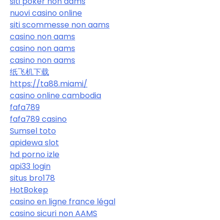
siti poker non aams
nuovi casino online
siti scommesse non aams
casino non aams
casino non aams
casino non aams
纸飞机下载
https://ta88.miami/
casino online cambodia
fafa789
fafa789 casino
Sumsel toto
apidewa slot
hd porno izle
api33 login
situs bro178
HotBokep
casino en ligne france légal
casino sicuri non AAMS