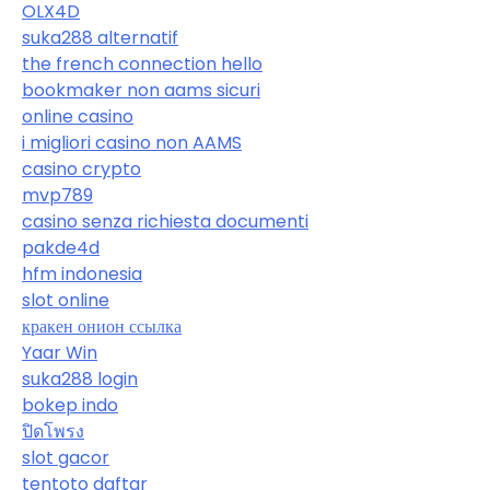
OLX4D
suka288 alternatif
the french connection hello
bookmaker non aams sicuri
online casino
i migliori casino non AAMS
casino crypto
mvp789
casino senza richiesta documenti
pakde4d
hfm indonesia
slot online
кракен онион ссылка
Yaar Win
suka288 login
bokep indo
ปิดโพรง
slot gacor
tentoto daftar