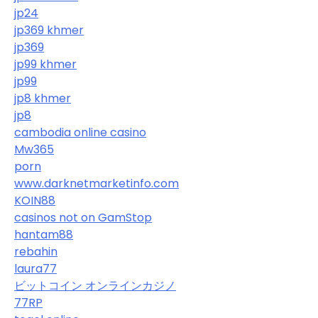
jp24
jp369 khmer
jp369
jp99 khmer
jp99
jp8 khmer
jp8
cambodia online casino
Mw365
porn
www.darknetmarketinfo.com
KOIN88
casinos not on GamStop
hantam88
rebahin
laura77
ビットコイン オンラインカジノ
77RP