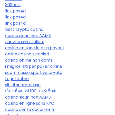
303hoki
link pos4d
link pos4d
link pos4d
best crypto casino
casino sicuri non AAMS
nuovi casino italiani
casino en ligne le plus payant
online casino stranieri
casino online non aams
i migliori siti per poker online
scommesse sportive crypto
togel online
siti di scommesse
เว็บ สล็อต แท้ 100 เปอร์เซ็นต์
casino sicuri non AAMS
casino en ligne sans KYC
casino senza documenti