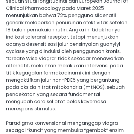
sebuah studi longitudinal dari European Journal of
Clinical Pharmacology pada Maret 2025
menunjukkan bahwa 72% pengguna sildenafil
generik melaporkan penurunan efektivitas setelah
18 bulan pemakaian rutin. Angka ini tidak hanya
indikasi toleransi reseptor, tetapi menunjukkan
adanya desensitisasi jalur pensinyalan guanylyl
cyclase yang diinduksi oleh penggunaan kronis.
“Create Wise Viagra” tidak sekadar menawarkan
alternatif, melainkan melakukan intervensi pada
titik kegagalan farmakodinamik ini dengan
mengaktifkan jalur non-PDE5 yang bergantung
pada oksida nitrat mitokondria (mtNOS), sebuah
pendekatan yang secara fundamental
mengubah cara sel otot polos kavernosa
merespons stimulus.
Paradigma konvensional menganggap viagra
sebagai “kunci” yang membuka “gembok” enzim