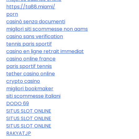
https://ta88.miami/
porn
casinò senza documenti
migliori siti scommesse non aams
casino sans verification
tennis paris sportif
casino en ligne retrait immediat
casino online france
paris sportif tennis
tether casino online
crypto casino
migliori bookmaker
siti scommesse italiani
DODO 69
SITUS SLOT ONLINE
SITUS SLOT ONLINE
SITUS SLOT ONLINE
RAKYATJP