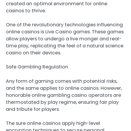
created an optimal environment for online
casinos to thrive.
One of the revolutionary technologies influencing
online casinos is Live Casino games. These games
allow players to undergo a live monger and real-
time play, replicating the feel of a natural science
casino on their devices.
Safe Gambling Regulation
Any form of gaming comes with potential risks,
and the same applies to online casinos. However,
honorable online gambling casino operators are
thermostated by play regime, ensuring fair play
and tribute for players.
The sure online casinos apply high-level
encryption techniques to secure personal