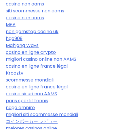
casino non aams
siti scommesse non aams
casino non aams
M88
non gamstop casino uk
hgo909
Mahjong Ways
casino en ligne crypto
migliori casino online non AAMS
casino en ligne france légal
Krooztv
scommesse mondiali
casino en ligne france légal
casino sicuri non AAMS
paris sportif tennis
naga empire
migliori siti scommesse mondiali
コインポーカー レビュー
mejores casinos online