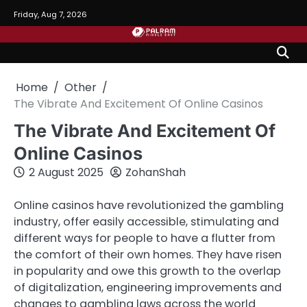
Skip
Friday, Aug 7, 2026
to
content
Home
Other
The Vibrate And Excitement Of Online Casinos
The Vibrate And Excitement Of
Online Casinos
2 August 2025
ZohanShah
Online casinos have revolutionized the gambling
industry, offer easily accessible, stimulating and
different ways for people to have a flutter from
the comfort of their own homes.
They have risen
in popularity and owe this growth to the overlap
of digitalization, engineering improvements and
changes to gambling laws across the world