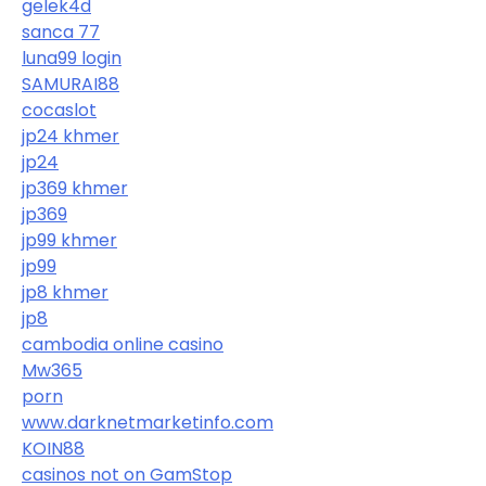
gelek4d
sanca 77
luna99 login
SAMURAI88
cocaslot
jp24 khmer
jp24
jp369 khmer
jp369
jp99 khmer
jp99
jp8 khmer
jp8
cambodia online casino
Mw365
porn
www.darknetmarketinfo.com
KOIN88
casinos not on GamStop