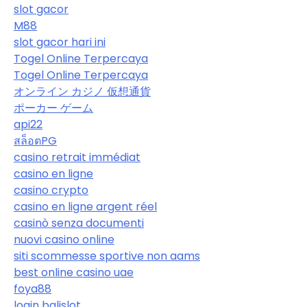
slot gacor
M88
slot gacor hari ini
Togel Online Terpercaya
Togel Online Terpercaya
オンライン カジノ 仮想通貨
ポーカー ゲーム
api22
สล็อตPG
casino retrait immédiat
casino en ligne
casino crypto
casino en ligne argent réel
casinò senza documenti
nuovi casino online
siti scommesse sportive non aams
best online casino uae
foya88
login balislot