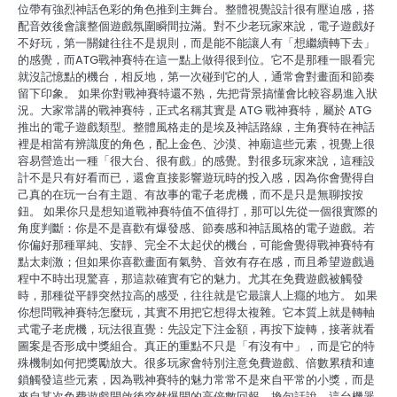
位帶有強烈神話色彩的角色推到主舞台。整體視覺設計很有壓迫感，搭
配音效後會讓整個遊戲氛圍瞬間拉滿。對不少老玩家來說，電子遊戲好
不好玩，第一關鍵往往不是規則，而是能不能讓人有「想繼續轉下去」
的感覺，而ATG戰神賽特在這一點上做得很到位。它不是那種一眼看完
就沒記憶點的機台，相反地，第一次碰到它的人，通常會對畫面和節奏
留下印象。 如果你對戰神賽特還不熟，先把背景搞懂會比較容易進入狀
況。大家常講的戰神賽特，正式名稱其實是 ATG 戰神賽特，屬於 ATG
推出的電子遊戲類型。整體風格走的是埃及神話路線，主角賽特在神話
裡是相當有辨識度的角色，配上金色、沙漠、神廟這些元素，視覺上很
容易營造出一種「很大台、很有戲」的感覺。對很多玩家來說，這種設
計不是只有好看而已，還會直接影響遊玩時的投入感，因為你會覺得自
己真的在玩一台有主題、有故事的電子老虎機，而不是只是無聊按按
鈕。 如果你只是想知道戰神賽特值不值得打，那可以先從一個很實際的
角度判斷：你是不是喜歡有爆發感、節奏感和神話風格的電子遊戲。若
你偏好那種單純、安靜、完全不太起伏的機台，可能會覺得戰神賽特有
點太刺激；但如果你喜歡畫面有氣勢、音效有存在感，而且希望遊戲過
程中不時出現驚喜，那這款確實有它的魅力。尤其在免費遊戲被觸發
時，那種從平靜突然拉高的感受，往往就是它最讓人上癮的地方。 如果
你想問戰神賽特怎麼玩，其實不用把它想得太複雜。它本質上就是轉軸
式電子老虎機，玩法很直覺：先設定下注金額，再按下旋轉，接著就看
圖案是否形成中獎組合。真正的重點不只是「有沒有中」，而是它的特
殊機制如何把獎勵放大。很多玩家會特別注意免費遊戲、倍數累積和連
鎖觸發這些元素，因為戰神賽特的魅力常常不是來自平常的小獎，而是
來自某次免費遊戲開啟後突然爆開的高倍數回報。換句話說，這台機器