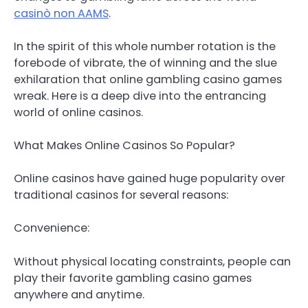
casinò non AAMS
.
In the spirit of this whole number rotation is the
forebode of vibrate, the of winning and the slue
exhilaration that online gambling casino games
wreak. Here is a deep dive into the entrancing
world of online casinos.
What Makes Online Casinos So Popular?
Online casinos have gained huge popularity over
traditional casinos for several reasons:
Convenience:
Without physical locating constraints, people can
play their favorite gambling casino games
anywhere and anytime.