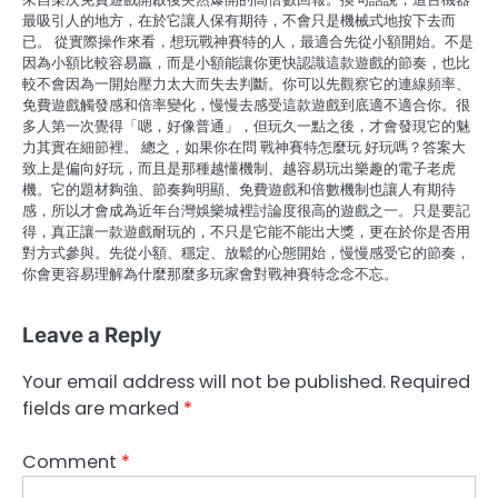
最吸引人的地方，在於它讓人保有期待，不會只是機械式地按下去而
已。 從實際操作來看，想玩戰神賽特的人，最適合先從小額開始。不是
因為小額比較容易贏，而是小額能讓你更快認識這款遊戲的節奏，也比
較不會因為一開始壓力太大而失去判斷。你可以先觀察它的連線頻率、
免費遊戲觸發感和倍率變化，慢慢去感受這款遊戲到底適不適合你。很
多人第一次覺得「嗯，好像普通」，但玩久一點之後，才會發現它的魅
力其實在細節裡。 總之，如果你在問 戰神賽特怎麼玩 好玩嗎？答案大
致上是偏向好玩，而且是那種越懂機制、越容易玩出樂趣的電子老虎
機。它的題材夠強、節奏夠明顯、免費遊戲和倍數機制也讓人有期待
感，所以才會成為近年台灣娛樂城裡討論度很高的遊戲之一。只是要記
得，真正讓一款遊戲耐玩的，不只是它能不能出大獎，更在於你是否用
對方式參與。先從小額、穩定、放鬆的心態開始，慢慢感受它的節奏，
你會更容易理解為什麼那麼多玩家會對戰神賽特念念不忘。
Leave a Reply
Your email address will not be published.
Required
fields are marked
*
Comment
*