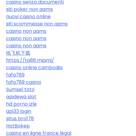
casino senza documenti
siti poker non aams
nuovi casino online
siti scommesse non aams
casino non aams
casino non aams
casino non aams
纸飞机下载
https://ta88.miami/
casino online cambodia
fafa789
fafa789 casino
Sumsel toto
apidewa slot
hd porno izle
api33 login
situs bro178
HotBokep
casino en ligne france légal