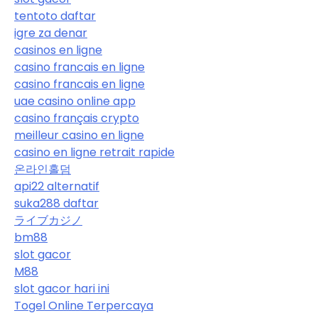
tentoto daftar
igre za denar
casinos en ligne
casino francais en ligne
casino francais en ligne
uae casino online app
casino français crypto
meilleur casino en ligne
casino en ligne retrait rapide
온라인홀덤
api22 alternatif
suka288 daftar
ライブカジノ
bm88
slot gacor
M88
slot gacor hari ini
Togel Online Terpercaya