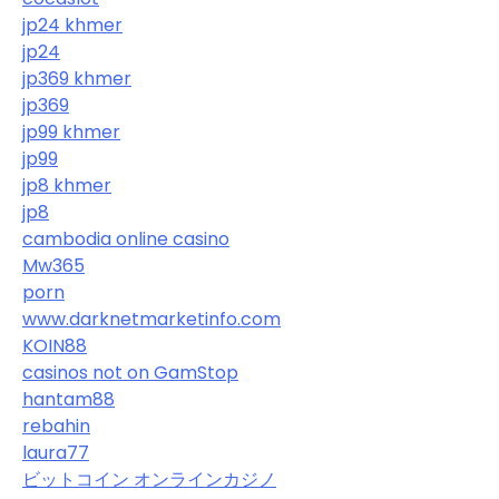
jp24 khmer
jp24
jp369 khmer
jp369
jp99 khmer
jp99
jp8 khmer
jp8
cambodia online casino
Mw365
porn
www.darknetmarketinfo.com
KOIN88
casinos not on GamStop
hantam88
rebahin
laura77
ビットコイン オンラインカジノ