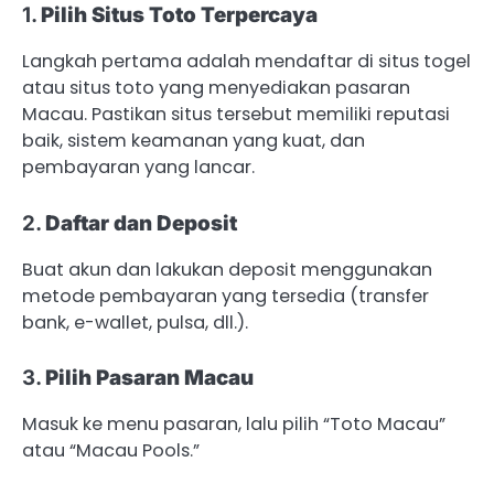
1.
Pilih Situs Toto Terpercaya
Langkah pertama adalah mendaftar di situs togel
atau situs toto yang menyediakan pasaran
Macau. Pastikan situs tersebut memiliki reputasi
baik, sistem keamanan yang kuat, dan
pembayaran yang lancar.
2.
Daftar dan Deposit
Buat akun dan lakukan deposit menggunakan
metode pembayaran yang tersedia (transfer
bank, e-wallet, pulsa, dll.).
3.
Pilih Pasaran Macau
Masuk ke menu pasaran, lalu pilih “Toto Macau”
atau “Macau Pools.”