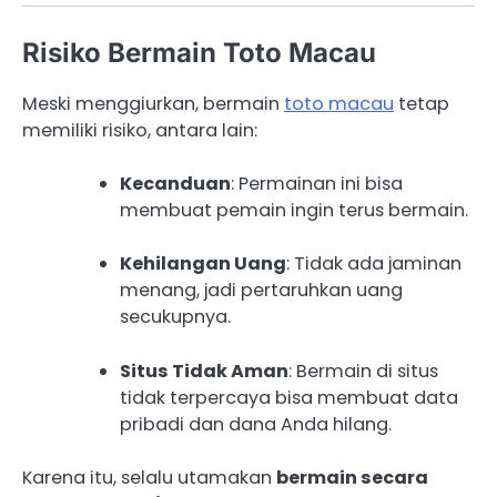
Risiko Bermain Toto Macau
Meski menggiurkan, bermain
toto macau
tetap
memiliki risiko, antara lain:
Kecanduan
: Permainan ini bisa
membuat pemain ingin terus bermain.
Kehilangan Uang
: Tidak ada jaminan
menang, jadi pertaruhkan uang
secukupnya.
Situs Tidak Aman
: Bermain di situs
tidak terpercaya bisa membuat data
pribadi dan dana Anda hilang.
Karena itu, selalu utamakan
bermain secara