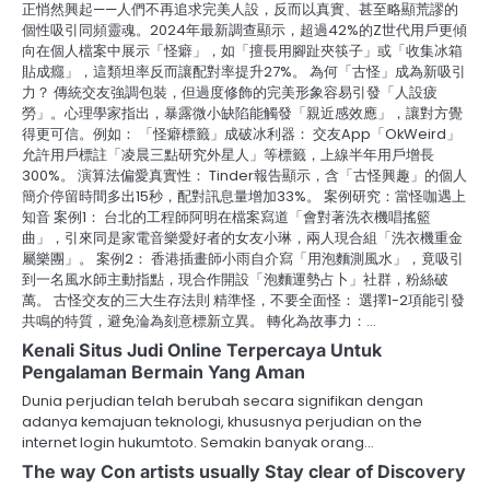
正悄然興起——人們不再追求完美人設，反而以真實、甚至略顯荒謬的
個性吸引同頻靈魂。2024年最新調查顯示，超過42%的Z世代用戶更傾
向在個人檔案中展示「怪癖」，如「擅長用腳趾夾筷子」或「收集冰箱
貼成癮」，這類坦率反而讓配對率提升27%。 為何「古怪」成為新吸引
力？ 傳統交友強調包裝，但過度修飾的完美形象容易引發「人設疲
勞」。心理學家指出，暴露微小缺陷能觸發「親近感效應」，讓對方覺
得更可信。例如： 「怪癖標籤」成破冰利器： 交友App「OkWeird」
允許用戶標註「凌晨三點研究外星人」等標籤，上線半年用戶增長
300%。 演算法偏愛真實性： Tinder報告顯示，含「古怪興趣」的個人
簡介停留時間多出15秒，配對訊息量增加33%。 案例研究：當怪咖遇上
知音 案例1： 台北的工程師阿明在檔案寫道「會對著洗衣機唱搖籃
曲」，引來同是家電音樂愛好者的女友小琳，兩人現合組「洗衣機重金
屬樂團」。 案例2： 香港插畫師小雨自介寫「用泡麵測風水」，竟吸引
到一名風水師主動指點，現合作開設「泡麵運勢占卜」社群，粉絲破
萬。 古怪交友的三大生存法則 精準怪，不要全面怪： 選擇1-2項能引發
共鳴的特質，避免淪為刻意標新立異。 轉化為故事力：…
Kenali Situs Judi Online Terpercaya Untuk
Pengalaman Bermain Yang Aman
Dunia perjudian telah berubah secara signifikan dengan
adanya kemajuan teknologi, khususnya perjudian on the
internet login hukumtoto. Semakin banyak orang…
The way Con artists usually Stay clear of Discovery