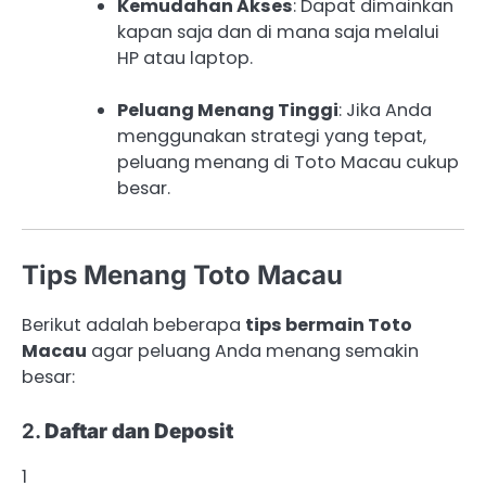
Kemudahan Akses
: Dapat dimainkan
kapan saja dan di mana saja melalui
HP atau laptop.
Peluang Menang Tinggi
: Jika Anda
menggunakan strategi yang tepat,
peluang menang di Toto Macau cukup
besar.
Tips Menang Toto Macau
Berikut adalah beberapa
tips bermain Toto
Macau
agar peluang Anda menang semakin
besar:
2.
Daftar dan Deposit
1