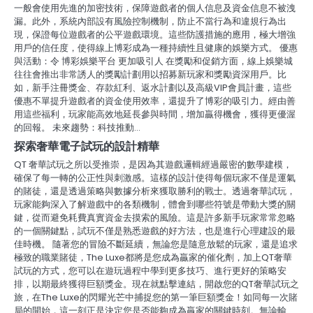
一般會使用先進的加密技術，保障遊戲者的個人信息及資金信息不被洩
漏。此外，系統內部設有風險控制機制，防止不當行為和違規行為出
現，保證每位遊戲者的公平遊戲環境。這些防護措施的應用，極大增強
用戶的信任度，使得線上博彩成為一種持續性且健康的娛樂方式。 優惠
與活動：令 博彩娛樂平台 更加吸引人 在獎勵和促銷方面，線上娛樂城
往往會推出非常誘人的獎勵計劃用以招募新玩家和獎勵資深用戶。比
如，新手注冊獎金、存款紅利、返水計劃以及高級VIP會員計畫，這些
優惠不單提升遊戲者的資金使用效率，還提升了博彩的吸引力。經由善
用這些福利，玩家能高效地延長參與時間，增加贏得機會，獲得更優渥
的回報。 未來趨勢：科技推動…
探索奢華電子試玩的設計精華
QT 奢華試玩之所以受推崇，是因為其遊戲邏輯經過嚴密的數學建模，
確保了每一轉的公正性與刺激感。這樣的設計使得每個玩家不僅是運氣
的賭徒，還是透過策略與數據分析來獲取勝利的戰士。透過奢華試玩，
玩家能夠深入了解遊戲中的各類機制，體會到哪些符號是帶動大獎的關
鍵，從而避免耗費真實資金去摸索的風險。這是許多新手玩家常常忽略
的一個關鍵點，試玩不僅是熟悉遊戲的好方法，也是進行心理建設的最
佳時機。 隨著您的冒險不斷延續，無論您是隨意放鬆的玩家，還是追求
極致的職業賭徒，The Luxe都將是您成為贏家的催化劑，加上QT奢華
試玩的方式，您可以在遊玩過程中學到更多技巧、進行更好的策略安
排，以期最終獲得巨額獎金。現在就點擊連結，開啟您的QT奢華試玩之
旅，在The Luxe的閃耀光芒中捕捉您的第一筆巨額獎金！如同每一次賭
局的開始，這一刻正是決定您是否能夠成為贏家的關鍵時刻。無論輸