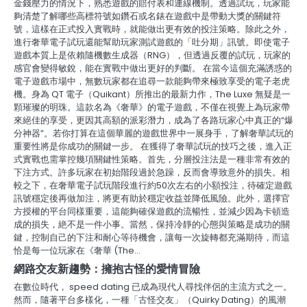
金錢壓力的情況下，熟悉遊戲的賠付表和連線機制。透過試玩，玩家能
夠清楚了解哪些高標符號如鑽石或名錶在遊戲中是帶動大獎的關鍵符
號，這樣在正式投入實戰時，就能做出更有效的投注策略。除此之外，
進行奢華電子試玩還能幫助玩家測試遊戲的「吐分期」訊號。即使電子
遊戲本質上是依賴隨機數生成器（RNG），但透過反覆的試玩，玩家的
感官會變得敏銳，能在實戰中做出更好的判斷。 在當今這個充滿誘惑的
電子遊戲市場中，無數玩家都在追尋一款能夠帶來極致享受的電子老虎
機。身為 QT 電子（Quikant）所推出的最新力作，The Luxe 無疑是一
顆璀璨的明珠。這款名為《奢華》的電子遊戲，不僅在視覺上為玩家帶
來絕佳的享受，更因其高額的派彩潛力，成為了各路玩家心中真正的“爆
分神器”。若你打算在這個華麗的遊戲世界中一展身手，了解奢華試玩的
重要性將是你成功的關鍵一步。 在獲得了奢華試玩的技巧之後，進入正
式實戰也需掌控幾項關鍵性策略。首先，分層投注法是一種非常有效的
下注方式。許多玩家在初始階段過於急躁，反而會導致意外的損失。相
較之下，在奢華電子試玩階段進行約50次左右的小額投注，待確定遊戲
訊號穩定後再做加注，將更有助於穩定收益並降低風險。此外，選擇官
方授權的平台同樣重要，這能夠確保遊戲的流暢性，並減少因為卡頓造
成的損失，絶不是一件小事。當然，保持冷靜的心態與策略是成功的關
鍵，控制自己的下注和耐心等待機會，讓每一次旋轉都充滿期待，而這
恰是每一位玩家在《奢華 (The…
網路交友新趨勢：擁抱古怪的愛情冒險
在數位時代， speed dating 已成為現代人尋找伴侶的主流方式之一。
然而，隨著平台多樣化，一種「古怪交友」（Quirky Dating）的風潮