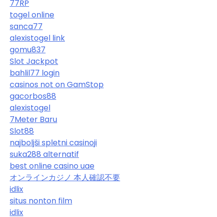
77RP
togel online
sanca77
alexistogel link
gomu837
Slot Jackpot
bahlil77 login
casinos not on GamStop
gacorbos88
alexistogel
7Meter Baru
Slot88
najboljši spletni casinoji
suka288 alternatif
best online casino uae
オンラインカジノ 本人確認不要
idlix
situs nonton film
idlix