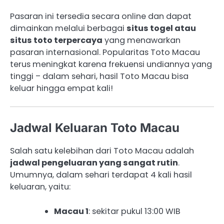
Pasaran ini tersedia secara online dan dapat
dimainkan melalui berbagai
situs togel atau
situs toto terpercaya
yang menawarkan
pasaran internasional. Popularitas Toto Macau
terus meningkat karena frekuensi undiannya yang
tinggi – dalam sehari, hasil Toto Macau bisa
keluar hingga empat kali!
Jadwal Keluaran Toto Macau
Salah satu kelebihan dari Toto Macau adalah
jadwal pengeluaran yang sangat rutin
.
Umumnya, dalam sehari terdapat 4 kali hasil
keluaran, yaitu:
Macau 1
: sekitar pukul 13:00 WIB